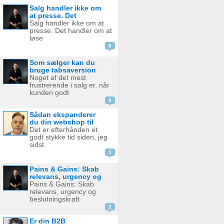
Salg handler ikke om
at presse. Det
handler om at løse.
Salg handler ikke om at
presse. Det handler om at
løse
0
Som sælger kan du
bruge tabsaversion
til at skubbe kunden
Noget af det mest
mod...
frustrerende i salg er, når
kunden godt
0
Sådan ekspanderer
du din webshop til
det polske marked
Det er efterhånden et
og undgår...
godt stykke tid siden, jeg
sidst
1
Pains & Gains: Skab
relevans, urgency og
beslutningskraft i
Pains & Gains: Skab
dit...
relevans, urgency og
beslutningskraft
2
Er din B2B