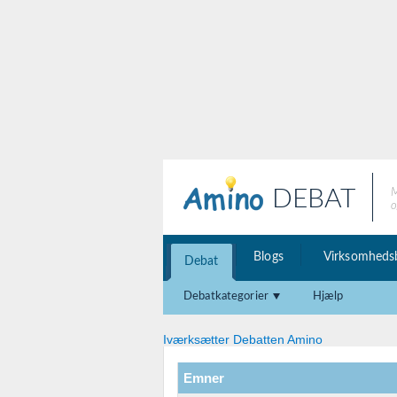
DEBAT
M
o
Blogs
Virksomheds
Debat
Debatkategorier
Hjælp
Iværksætter Debatten Amino
Emner