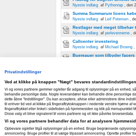
Nyeste indlæg
af
Pythonrap
, den 
Summa Summarum licens køb
Nyeste indlæg
af
Leif Petersen
, d
Restlager med meget tilbehør ti
Nyeste indlæg
af
perlevennerne
, d
Callcenter investering
Nyeste indlæg
af
Michael Broeng
,
Buereauer som tilbyder facers
Nyeste indlæg
af
Michael Broeng
,
Nye opgaver
Privatindstillinger
Nyeste indlæg
af
Michael Broeng
,
Ved at klikke på knappen "Nægt" bevares standardindstillingen
Gratis printer i Aarhus
Nyeste indlæg
af
John Stærk...
, d
Vi og vores partnere gemmer og/eller får adgang til oplysninger på en enhed, så
behandle personlige data. Nogle leverandører kan behandle dine personlige data
Sælge min privatsamling - hv
dette åbne "Indstillinger". Du kan acceptere, afvise eller administrere dine indstil
Nyeste indlæg
af
Cookie - John Ha
til enhver tid ved at klikke på fingeraftryksknappen i nederste venstre hjørne af w
fingeraftrykket eller linket i sidefoden på hjemmesiden og klik på menupunktet M
Webhosting > Alt det bedste
Disse valg vil blive signaleret til vores partnere og vil ikke påvirke browserdata.
Nyeste indlæg
af
Stone Marketing..
Vi og vores partnere behandler data for at analysere hjemmes
Diæt for selvstændige!
Opbevare og/eller tilgå oplysninger på en enhed. Bruge begrænsede oplysninger ti
Nyeste indlæg
af
Cookie - John Ha
annoncering. Bruge profiler til at vælge tilpasset annoncering. Oprette profiler for 