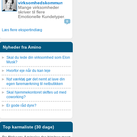
virksomhedskommunikation
ramt af den
Mange virksomheder
blågrønne...
skriver til flere
Emotionelle Kundetyper.
0
Læs flere ekspertindlæg
Nyheder fra Amino
Skal du lede din virksomhed som Elon
Musk?
Hvorfor eje når du kan leje
Nyt værktøj gør det nemt at lave din
egen faremærkning til netbutikken
Skal hjemmekontoret skiftes ud med
coworking?
Er gode råd dyre?
Top karmaliste (30 dage)