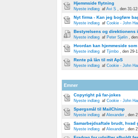
Hjemmside flytning
Nyeste indlæg
af
Avi S
, den 31-12
Nyt firma - Kan jeg bogføre ba
Nyeste indlæg
af
Cookie - John Ha
Bestyrelsens og direktionens 
Nyeste indlæg
af
Peter Sjølin
, den
Hvordan kan hjemmeside som 
Nyeste indlæg
af
Tjimbo
, den 29-1
Rente på lån til mit ApS
Nyeste indlæg
af
Cookie - John Ha
Emner
Copyright på far-jokes
Nyeste indlæg
af
Cookie - John Ha
Spørgsmål til MailChimp
Nyeste indlæg
af
Alexander
, den 2
Samarbejdsaftale brudt, hvad 
Nyeste indlæg
af
Alexander
, den 2
Fradrag for udgifter afholdt fø