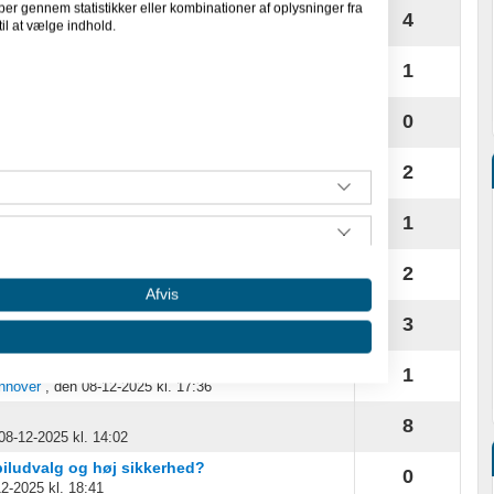
per gennem statistikker eller kombinationer af oplysninger fra
r min konvertering? Brug for friske...
4
il at vælge indhold.
12-12-2025 kl. 13:53
1
-2025 kl. 13:37
– nu med frisk redesign og...
0
11-12-2025 kl. 12:32
 man kinesiske firmaers kvalitet?
2
-2025 kl. 22:58
1
0-12-2025 kl. 10:34
cepterer "voksen-indhold"...
2
2-2025 kl. 08:57
Afvis
r, der vil tage det videre
3
nnover
, den 09-12-2025 kl. 16:58
er Wonted ;D
1
nnover
, den 08-12-2025 kl. 17:36
8
08-12-2025 kl. 14:02
piludvalg og høj sikkerhed?
0
12-2025 kl. 18:41