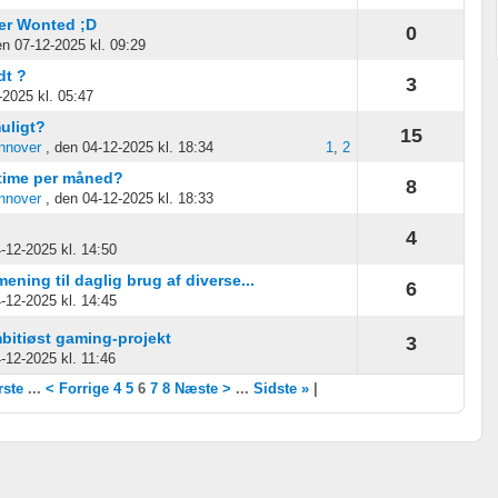
er Wonted ;D
0
en 07-12-2025 kl. 09:29
 oplysninger fra forskellige
dt ?
3
-2025 kl. 05:47
uligt?
15
nnover
, den 04-12-2025 kl. 18:34
1
,
2
1 time per måned?
8
nnover
, den 04-12-2025 kl. 18:33
4
4-12-2025 kl. 14:50
mening til daglig brug af diverse...
r
6
4-12-2025 kl. 14:45
mbitiøst gaming-projekt
3
-12-2025 kl. 11:46
rste
...
< Forrige
4
5
6
7
8
Næste >
...
Sidste »
|