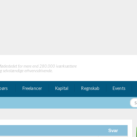
ødestedet for mere end 280.000 iværksættere
g selvstændige erhvervsdrivende.
børs
Freelancer
Kapital
Regnskab
Events
Svar