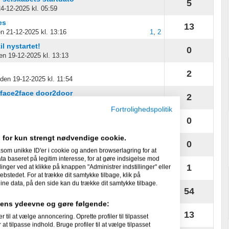
5
24-12-2025 kl. 05:59
es
13
en 21-12-2025 kl. 13:16
1
,
2
l nystartet!
0
en 19-12-2025 kl. 13:13
2
 den 19-12-2025 kl. 11:54
 face2face door2door
2
 den 18-12-2025 kl. 04:18
Fortrolighedspolitik
0
 den 18-12-2025 kl. 04:10
 for kun strengt nødvendige cookie.
0
en 16-12-2025 kl. 12:47
som unikke ID'er i cookie og anden browserlagring for at
 baseret på legitim interesse, for at gøre indsigelse mod
ordan?
1
linger ved at klikke på knappen "Administrer indstillinger" eller
nnover
, den 15-12-2025 kl. 23:08
ebstedet. For at trække dit samtykke tilbage, klik på
ine data, på den side kan du trække dit samtykke tilbage.
54
.
, den 14-12-2025 kl. 19:48
1
,
2
,
3
,
4
,
5
,
6
idens ydeevne og gøre følgende:
13
l at vælge annoncering. Oprette profiler til tilpasset
nnover
, den 12-12-2025 kl. 18:01
1
,
2
at tilpasse indhold. Bruge profiler til at vælge tilpasset