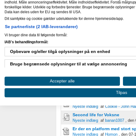
indhold. Måle annonceringseffektivitet. Måle indholdseffektivitet. Forstå målgrup
Kan du spotte, hvad der bremse
forskellige kilder. Udvikle og forbedre tjenester. Bruge begrænsede oplysninger t
Nyeste indlæg
af
AnalyzeMe
, den 
Data kan deles uden for EU og sendes til USA.
programmør Søges
Dit samtykke og cookie gælder udelukkende for denne hjemmeside/app.
Nyeste indlæg
af
Avi S
, den 11-12
Se partnerliste (2 IAB-leverandører)
Gratis SEO-værktøj siden 2016 
Vi bruger dine data til følgende formål:
Nyeste indlæg
af
AnalyzeMe
, den 
IAB's behandlingsformål:
Hvordan finder man, og tjekker
Nyeste indlæg
af
Ravn
, den 10-12
Opbevare og/eller tilgå oplysninger på en enhed
Nye mobilspil til korte pauser
Bruge begrænsede oplysninger til at vælge annoncering
Nyeste indlæg
af
emanticer
, den 1
Søger betalingsgateway der ac
Oprette profiler til tilpasset annoncering
Nyeste indlæg
af
Nitin S
, den 10-1
Accepter alle
Firma til salg – søger en ny eje
Bruge profiler til at vælge tilpasset annoncering
Tilpas
Nyeste indlæg
af
Cookie - John Ha
Work from Home Coding Partn
Oprette profiler for at tilpasse indhold
Nyeste indlæg
af
Cookie - John Ha
Bruge profiler til at vælge tilpasset indhold
Second life for Voksne
Nyeste indlæg
af
banan1007
, den 
Måle annonceringseffektivitet
Er der en platform med stort s
Nyeste indlæg
af
Homon
, den 07-