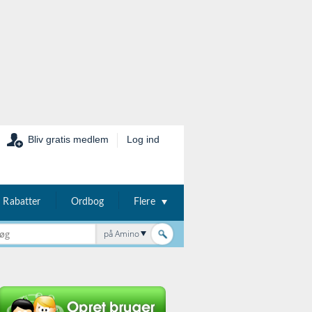
Bliv gratis medlem
Log ind
Rabatter
Ordbog
Flere
på Amino