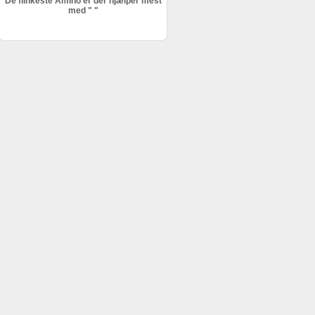
De flinkeste Amino’er der hjælper mest
med " "