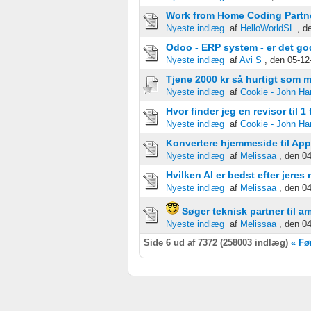
Måle indholdseffektivitet
Work from Home Coding Partn
Nyeste indlæg
af
HelloWorldSL
, d
Forstå målgrupper gennem statistikker eller kombinationer af
kilder
Odoo - ERP system - er det go
Nyeste indlæg
af
Avi S
, den 05-12
Udvikle og forbedre tjenester
Tjene 2000 kr så hurtigt som m
Nyeste indlæg
af
Cookie - John Ha
Bruge begrænsede oplysninger til at vælge indhold
Hvor finder jeg en revisor til 
Nyeste indlæg
af
Cookie - John Ha
IAB Special Features:
Konvertere hjemmeside til App
Bruge præcise geografiske placeringsoplysninger
Nyeste indlæg
af
Melissaa
, den 0
Hvilken AI er bedst efter jeres 
Identificere enheder baseret på aktivt anmodede oplysninge
Nyeste indlæg
af
Melissaa
, den 0
Ikke-IAB-behandlingsformål:
Søger teknisk partner til a
Nødvendig
Nyeste indlæg
af
Melissaa
, den 04
Side 6 ud af 7372 (258003 indlæg)
« Fø
Ydeevne
Funktionel
Annoncering / marketing