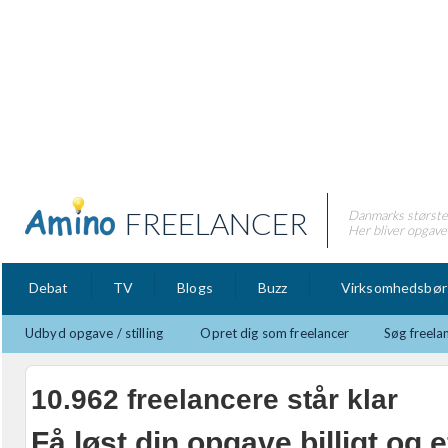
FREELANCER
Danmarks største 
Her bliver opgaver
Debat
TV
Blogs
Buzz
Virksomhedsbør
Udbyd opgave / stilling
Opret dig som freelancer
Søg freela
10.962 freelancere står klar
Få løst din opgave billigt og e