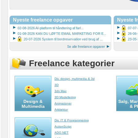
Nyeste freelance opgaver
Nyeste fr
02-08-2026 AI-platform til håndtering af farl...
07-07-2
01-08-2026 KAN DU LØFTE EMAIL MARKETING FOR E...
26-06-
20-07-2026 System til bordreservation ved brug af ...
23-05-
Se alle freelance opgaver
Freelance kategorier
Div. design, multimedia & 3d
3D
3ds Max
3D Modellering
Design &
Salg, Mar
Animationer
Multimedia
& P
Arkitektur
Art Director
Div. IT & Programmering
Autodesk Inventor
ActionScript
CAD/AutoCAD
ADO.NET
Camtasia