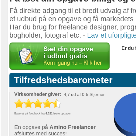
Få direkte adgang til et bredt udvalg af 
et udbud på en opgave og få markedets 
Har du brug for freelance designer, progr
bogholder, fotograf etc. -
Lav et uforplig
Er du 
Tilfredshedsbarometer
Virksomheder giver:
4,7 ud af 0-5 Stjerner
Baseret på feedback fra
6.321
løste opgaver
En opgave på
Amino Freelancer
afsluttes med succes!