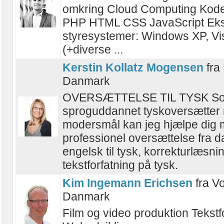
omkring Cloud Computing Koder 
PHP HTML CSS JavaScript Eksp
styresystemer: Windows XP, Vi
(+diverse ...
Kerstin Kollatz Mogensen
fra 
Danmark
OVERSÆTTELSE TIL TYSK S
sproguddannet tyskoversætter
modersmål kan jeg hjælpe dig
professionel oversættelse fra da
engelsk til tysk, korrekturlæsni
tekstforfatning på tysk.
Kim Ingemann Erichsen
fra V
Danmark
Film og video produktion Tekstf