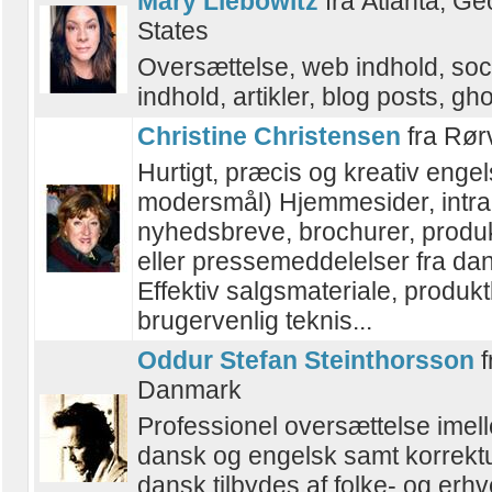
Mary Liebowitz
fra Atlanta, Ge
States
Oversættelse, web indhold, soc
indhold, artikler, blog posts, gho
Christine Christensen
fra Rør
Hurtigt, præcis og kreativ engel
modersmål) Hjemmesider, intra
nyhedsbreve, brochurer, produ
eller pressemeddelelser fra dan
Effektiv salgsmateriale, produk
brugervenlig teknis...
Oddur Stefan Steinthorsson
f
Danmark
Professionel oversættelse imel
dansk og engelsk samt korrekt
dansk tilbydes af folke- og erh