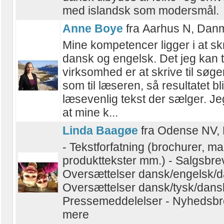
med islandsk som modersmål.
Anne Boye
fra Aarhus N, Dan
Mine kompetencer ligger i at sk
dansk og engelsk. Det jeg kan t
virksomhed er at skrive til sø
som til læseren, så resultatet bl
læsevenlig tekst der sælger. Je
at mine k...
Linda Baagøe
fra Odense NV,
- Tekstforfatning (brochurer, m
produkttekster mm.) - Salgsbre
Oversættelser dansk/engelsk/d
Oversættelser dansk/tysk/dans
Pressemeddelelser - Nyhedsbr
mere