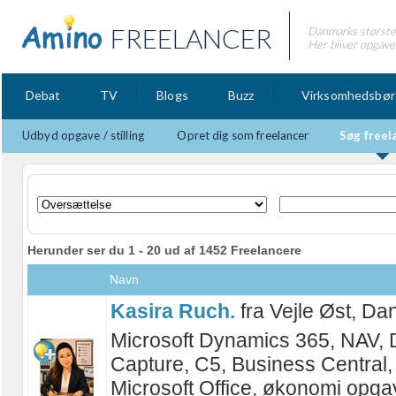
FREELANCER
Danmarks største 
Her bliver opgaver
Debat
TV
Blogs
Buzz
Virksomhedsbør
Udbyd opgave / stilling
Opret dig som freelancer
Søg freel
Herunder ser du 1 - 20 ud af 1452 Freelancere
Navn
Kasira Ruch.
fra Vejle Øst, D
Microsoft Dynamics 365, NAV,
Capture, C5, Business Central,
Microsoft Office, økonomi opgav