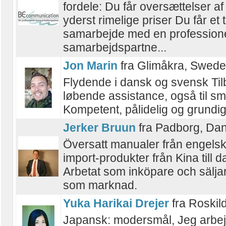
fordele: Du får oversættelser af h
yderst rimelige priser Du får et
samarbejde med en profession
samarbejdspartne...
Jon Marin
fra Glimåkra, Swed
Flydende i dansk og svensk Ti
løbende assistance, også til s
Kompetent, pålidelig og grundig
Jerker Bruun
fra Padborg, Da
Översatt manualer från engelska 
import-produkter från Kina till 
Arbetat som inköpare och sälj
som marknad.
Yuka Harikai Drejer
fra Roskil
Japansk: modersmål, Jeg arbe