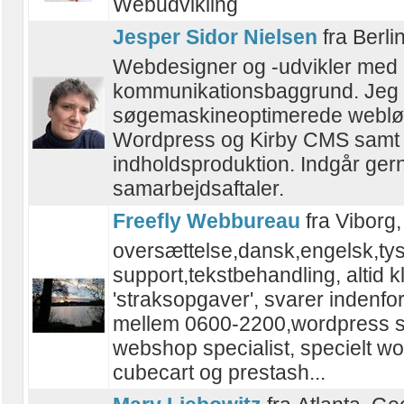
Webudvikling
Jesper Sidor Nielsen
fra Berl
Webdesigner og -udvikler med
kommunikationsbaggrund. Jeg l
søgemaskineoptimerede webløs
Wordpress og Kirby CMS samt h
indholdsproduktion. Indgår ger
samarbejdsaftaler.
Freefly Webbureau
fra Viborg
oversættelse,dansk,engelsk,tysk,
support,tekstbehandling, altid kla
'straksopgaver', svarer indenfo
mellem 0600-2200,wordpress sp
webshop specialist, specielt 
cubecart og prestash...