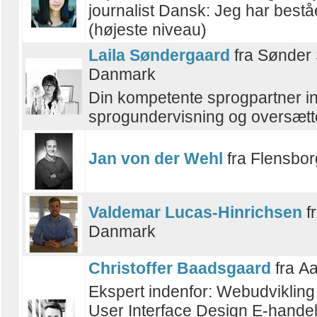
journalist Dansk: Jeg har bestå
(højeste niveau)
Laila Søndergaard
fra Sønder 
Danmark
Din kompetente sprogpartner in
sprogundervisning og oversætte
Jan von der Wehl
fra Flensbo
Valdemar Lucas-Hinrichsen
f
Danmark
Christoffer Baadsgaard
fra A
Ekspert indenfor: Webudviklin
User Interface Design E-hande