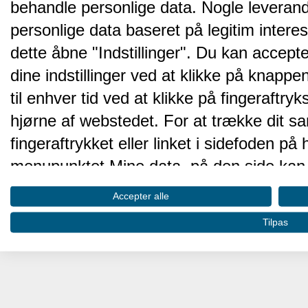
behandle personlige data. Nogle leveran
personlige data baseret på legitim intere
dette åbne "Indstillinger". Du kan accepte
dine indstillinger ved at klikke på knappen 
til enhver tid ved at klikke på fingeraftr
hjørne af webstedet. For at trække dit sa
fingeraftrykket eller linket i sidefoden p
menupunktet Mine data, på den side kan 
Disse valg vil blive signaleret til vores pa
Accepter alle
browserdata.
Tilpas
Vi og vores partnere behandler d
hjemmesidens ydeevne og gøre 
Opbevare og/eller tilgå oplysninger på 