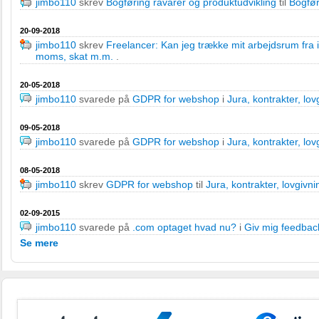
jimbo110
skrev
Bogføring råvarer og produktudvikling
til
Bogfør
20-09-2018
jimbo110
skrev
Freelancer: Kan jeg trække mit arbejdsrum fra i
moms, skat m.m.
.
20-05-2018
jimbo110
svarede på
GDPR for webshop
i
Jura, kontrakter, lo
09-05-2018
jimbo110
svarede på
GDPR for webshop
i
Jura, kontrakter, lo
08-05-2018
jimbo110
skrev
GDPR for webshop
til
Jura, kontrakter, lovgivn
02-09-2015
jimbo110
svarede på
.com optaget hvad nu?
i
Giv mig feedbac
Se mere