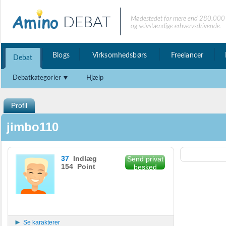
DEBAT
Mødestedet for mere end 280.000 
og selvstændige erhvervsdrivende.
Blogs
Virksomhedsbørs
Freelancer
Debat
Debatkategorier
Hjælp
Profil
jimbo110
37
Indlæg
Send privat
154 Point
besked
Se karakterer