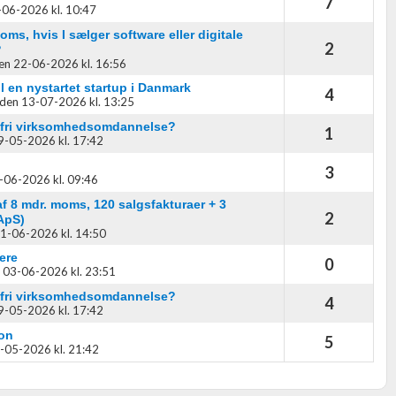
7
-06-2026 kl. 10:47
s, hvis I sælger software eller digitale
2
?
en 22-06-2026 kl. 16:56
l en nystartet startup i Danmark
oplysninger fra forskellige
4
den 13-07-2026 kl. 13:25
ttefri virksomhedsomdannelse?
1
9-05-2026 kl. 17:42
3
-06-2026 kl. 09:46
 8 mdr. moms, 120 salgsfakturaer + 3
2
 ApS)
1-06-2026 kl. 14:50
ere
0
 03-06-2026 kl. 23:51
ttefri virksomhedsomdannelse?
4
9-05-2026 kl. 17:42
son
5
-05-2026 kl. 21:42