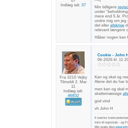
07
Indlæg ialt:
37
Min tidligere
revis
under "beholdninge
mere end 5 år. Pro
undre mig om jeg s
det eller
afskrive
de
relevant længere o
Håber nogen kan 
Cookie - John 
06-2026
kl. 11:2
Kan og skal og ree
Fra 3210 Vejby
Alene det du har l
Tilmeldt 2. Mar
11
men kan og skal m
Indlæg ialt:
skattemæssige
af
46832
god vind
vh John H
6 stærke Ivæksætterbøg
Intro til regnskab - og 
Min gratis blog
www.joh