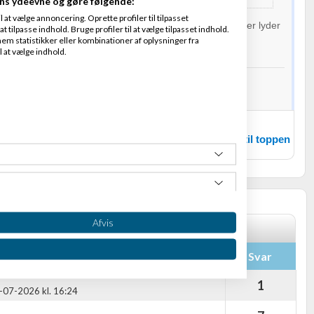
ns ydeevne og gøre følgende:
at vælge annoncering. Oprette profiler til tilpasset
er - det offentlige hvor væriden SKAL vi den korrekte - her lyder
t tilpasse indhold. Bruge profiler til at vælge tilpasset indhold.
 den skattemæssige hvor du må, men ikke skal afskrive
em statistikker eller kombinationer af oplysninger fra
l at vælge indhold.
er - e-bøger/paperbacks - letlæste
I LINK HER
Fradrag - e-bøger letlæste
I LINK HER
nhannover.com
Tilbage til toppen
Afvis
t m.m.
Svar
1
-07-2026 kl. 16:24