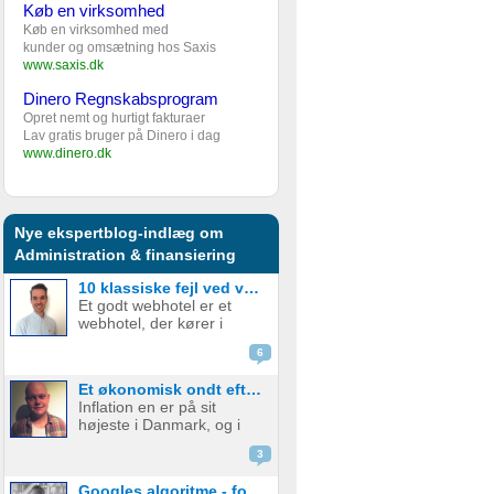
Køb en virksomhed
Køb en virksomhed med
kunder og omsætning hos Saxis
www.saxis.dk
Dinero Regnskabsprogram
Opret nemt og hurtigt fakturaer
Lav gratis bruger på Dinero i dag
www.dinero.dk
Nye ekspertblog-indlæg om
Administration & finansiering
10 klassiske fejl ved valg af webhotel – og hvordan du undgår dem
Et godt webhotel er et
webhotel, der kører i
baggrunden, ikke koster
6
en formue, og hvor der
ikke er noget bøvl. Sådan
Et økonomisk ondt efterår for startups
har de fleste det; man skal
Inflation en er på sit
helst glemme, at man har
højeste i Danmark, og i
et webhotel, men
august røg
desværre er ...
3
forbrugerprisen op på
9,1% alt imens danskerne
Googles algoritme - forstå de hundredvis af parametre bag