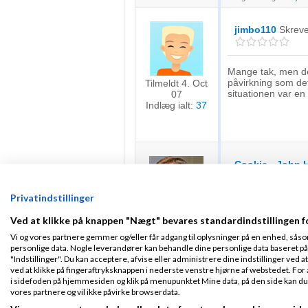
jimbo110
Skrev
Mange tak, men de
påvirkning som det
Tilmeldt 4. Oct
situationen var en
07
Indlæg ialt:
37
Cookie - John 
06-2026
kl. 16:0
Privatindstillinger
Fra 3210 Vejby
Ved at klikke på knappen "Nægt" bevares standardindstillingen f
jimbo110:
Tilmeldt 2. Mar
Vi og vores partnere gemmer og/eller får adgang til oplysninger på en enhed, såso
11
Mange tak, men
personlige data. Nogle leverandører kan behandle dine personlige data baseret på 
Indlæg ialt:
påvirkning som
"Indstillinger". Du kan acceptere, afvise eller administrere dine indstillinger ved at
46832
situationen var
ved at klikke på fingeraftryksknappen i nederste venstre hjørne af webstedet. For at
i sidefoden på hjemmesiden og klik på menupunktet Mine data, på den side kan du træ
vores partnere og vil ikke påvirke browserdata.