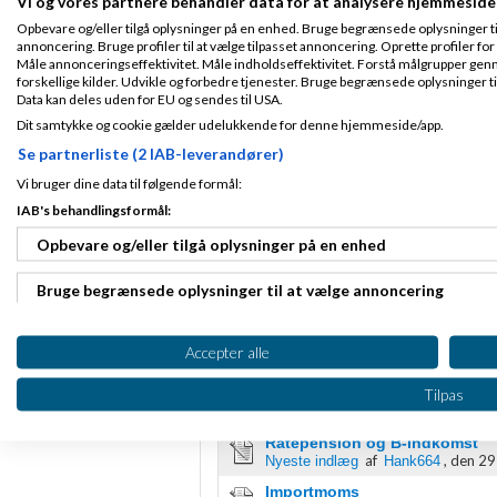
Vi og vores partnere behandler data for at analysere hjemmeside
Opbevare og/eller tilgå oplysninger på en enhed. Bruge begrænsede oplysninger til 
der er to regnskab
annoncering. Bruge profiler til at vælge tilpasset annoncering. Oprette profiler for a
det som 0 - og så
Måle annonceringseffektivitet. Måle indholdseffektivitet. Forstå målgrupper genn
forskellige kilder. Udvikle og forbedre tjenester. Bruge begrænsede oplysninger ti
vh john hannover
Data kan deles uden for EU og sendes til USA.
Dit samtykke og cookie gælder udelukkende for denne hjemmeside/app.
6 stærke Ivæksætterbøg
Intro til regnskab - og 
Se partnerliste (2 IAB-leverandører)
Min gratis blog
www.joh
Vi bruger dine data til følgende formål:
Side 1 ud af 1 (4 indlæg)
IAB's behandlingsformål:
RSS-feed
Opbevare og/eller tilgå oplysninger på en enhed
Bruge begrænsede oplysninger til at vælge annoncering
Oprette profiler til tilpasset annoncering
Accepter alle
Bogføring, regnskab, moms, ska
Bruge profiler til at vælge tilpasset annoncering
Tilpas
Emner
Oprette profiler for at tilpasse indhold
Ratepension og B-indkomst
af
,
den 29
Nyeste indlæg
Hank664
Bruge profiler til at vælge tilpasset indhold
Importmoms