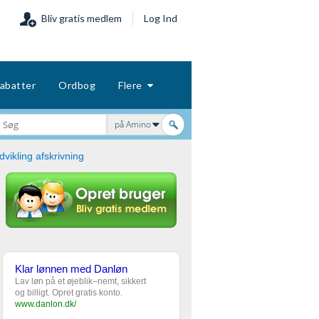
Bliv gratis medlem
Log Ind
abatter
Ordbog
Flere
på Amino
vikling afskrivning
Klar lønnen med Danløn
Lav løn på et øjeblik–nemt, sikkert
og billigt. Opret gratis konto.
www.danlon.dk/