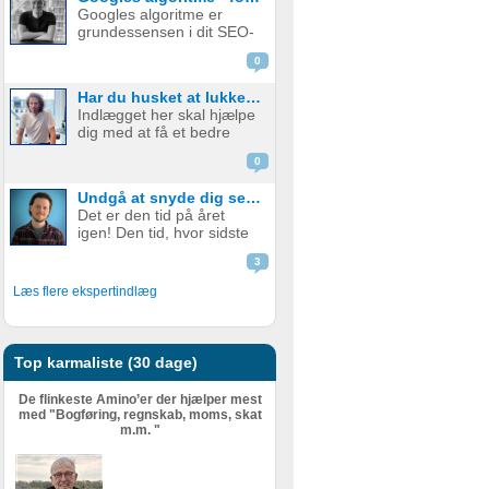
vasker om natten og
Googles algoritme er
virksomhedsejere skuer
grundessensen i dit SEO-
grumt mod efteråret. Men
arbejde. Er du god
hvad er Inflation? Hvilken
0
indenfor
...
søgemaskineoptimering ,
Har du husket at lukke din softwareudvikler ind i forretningen?
ved du også godt, at det
Indlægget her skal hjælpe
er et ”long game”, og at
dig med at få et bedre
det sjældent betaler sig at
samarbejde med din
gå ud over Googles
0
udvikler – også selvom I
retnin...
måske allerede har et
Undgå at snyde dig selv og skat: Sådan får du styr på oplysningsskemaet
godt samarbejde – og et
Det er den tid på året
bedre produkt i sidste
igen! Den tid, hvor sidste
ende. Det handler om at
års regnskab skal
lukke udvikler...
3
indberettes til
Skattestyrelsen. Men hvad
Læs flere ekspertindlæg
er det egentlig, der skal
indberettes senest d. 1.
juli? (fristen er i 2021
udskudt til d....
Top karmaliste (30 dage)
De flinkeste Amino’er der hjælper mest
med "Bogføring, regnskab, moms, skat
m.m. "