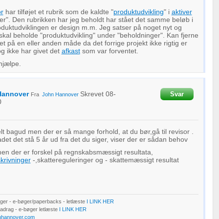
or
har tilføjet et rubrik som de kaldte "
produktudvikling
" i
aktiver
r". Den rubrikken har jeg beholdt har stået det samme beløb i
duktudviklingen er design m.m. Jeg satser på noget nyt og
kal beholde "produktudvikling" under "beholdninger". Kan fjerne
t på en eller anden måde da det forrige projekt ikke rigtig er
g ikke har givet det
afkast
som var forventet.
hjælpe.
Hannover
Skrevet
08-
Svar
Fra
John Hannover
0
lt bagud men der er så mange forhold, at du bør,gå til revisor .
adet det stå 5 år ud fra det du siger, viser der er sådan behov
en der er forskel på regnskabsmæssigt resultata,
skrivninger
-,skattereguleringer og - skattemæssigt resultat
er - e-bøger/paperbacks - letlæste
I LINK HER
Fradrag - e-bøger letlæste
I LINK HER
nhannover.com