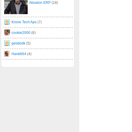
Absalon ERP
(18)
Krone Tech Aps
(7)
cookie2000
(6)
gelatodk
(5)
Hank664
(4)