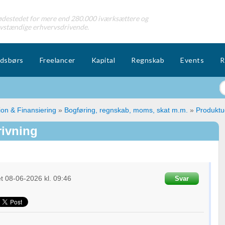
destedet for mere end 280.000 iværksættere og
lvstændige erhvervsdrivende.
dsbørs
Freelancer
Kapital
Regnskab
Events
R
ion & Finansiering
»
Bogføring, regnskab, moms, skat m.m.
»
Produktud
rivning
et
08-06-2026
kl. 09:46
Svar