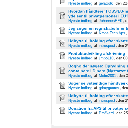
af
,
den 22
Nyeste indlæg
gelatodk
Måle annonceringseffektivitet
Hvordan håndterer I OSS/EU-mom
ydelser til privatpersoner i EU
Måle indholdseffektivitet
af
,
d
Nyeste indlæg
JohannesEEK
Jeg søger en regnskabsfører ti
Forstå målgrupper gennem statistikker eller kombinationer af 
af
,
Nyeste indlæg
Krone Tech Aps
kilder
Udbytte til holding efter ska
Udvikle og forbedre tjenester
af
,
den 2
Nyeste indlæg
introspect
Produktudvikling afskrivning
Bruge begrænsede oplysninger til at vælge indhold
af
,
den 08
Nyeste indlæg
jimbo110
Bogholder søges: Oprydning af
IAB Special Features:
containere i Dinero (Nystartet
Bruge præcise geografiske placeringsoplysninger
af
,
den 0
Nyeste indlæg
Metin2001
Søger selvstændige håndværk
Identificere enheder baseret på aktivt anmodede oplysninger
af
,
den
Nyeste indlæg
grimyguams
Udbytte til holding efter ska
Ikke-IAB-behandlingsformål:
af
,
den 2
Nyeste indlæg
introspect
Nødvendig
Donation fra APS til privatper
af
,
den 25
Nyeste indlæg
ProfNørd
Ydeevne