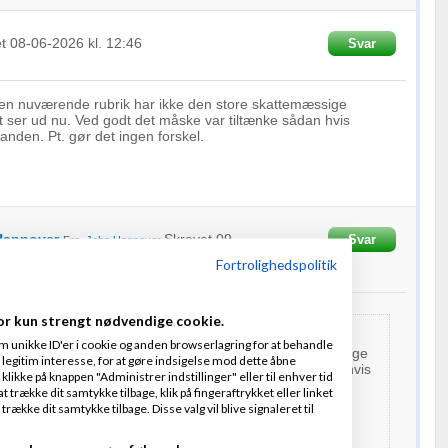
et
08-06-2026
kl. 12:46
Svar
n nuværende rubrik har ikke den store skattemæssige
 ser ud nu. Ved godt det måske var tiltænke sådan hvis
 anden. Pt. gør det ingen forskel.
Hannover
Skrevet
09-
Svar
Fra
John Hannover
4
Fortrolighedspolitik
or kun strengt nødvendige cookie.
m unikke ID'er i cookie og anden browserlagring for at behandle
 den nuværende rubrik har ikke den store skattemæssige
legitim interesse, for at gøre indsigelse mod dette åbne
 det ser ud nu. Ved godt det måske var tiltænke sådan hvis
 klikke på knappen "Administrer indstillinger" eller til enhver tid
 en anden. Pt. gør det ingen forskel.
 trække dit samtykke tilbage, klik på fingeraftrykket eller linket
kke dit samtykke tilbage. Disse valg vil blive signaleret til