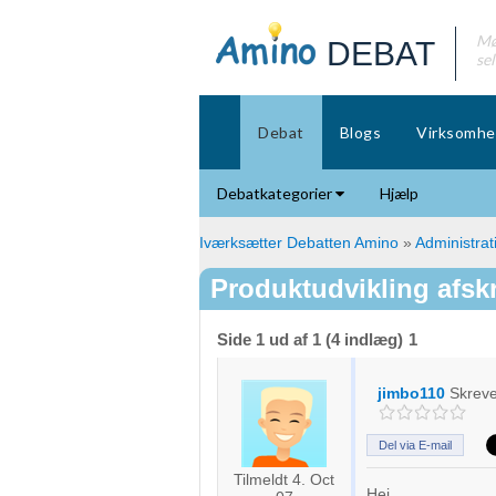
Mø
DEBAT
se
Debat
Blogs
Virksomhe
Debatkategorier
Hjælp
Iværksætter Debatten Amino
»
Administrat
Produktudvikling afsk
Side 1 ud af 1 (4 indlæg)
1
jimbo110
Skrev
Del via E-mail
Tilmeldt 4. Oct
Hej