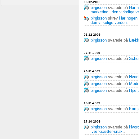
03-12-2009
birgisson
svarede på
Har n
marketing i den virkelige v
birgisson
skrev
Har nogen l
den virkelige verden
.
01-12-2009
birgisson
svarede på
Lække
27-11-2009
birgisson
svarede på
Schen
24-11-2009
birgisson
svarede på
Hvad 
birgisson
svarede på
Møde
birgisson
svarede på
Hjælp
16-11-2009
birgisson
svarede på
Kan j
17-10-2009
birgisson
svarede på
Hvord
iværksætter-snak.
.