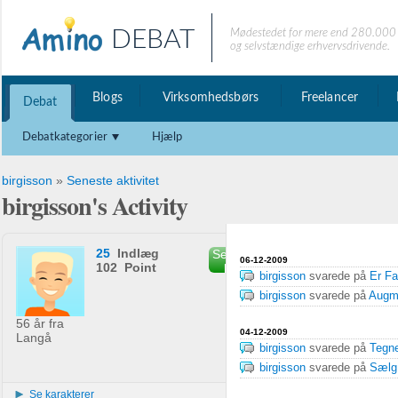
DEBAT
Mødestedet for mere end 280.000 
og selvstændige erhvervsdrivende.
Blogs
Virksomhedsbørs
Freelancer
Debat
Debatkategorier
Hjælp
birgisson
»
Seneste aktivitet
birgisson's Activity
25
Indlæg
Send privat
06-12-2009
102 Point
besked
birgisson
svarede på
Er Fa
birgisson
svarede på
Augme
56 år fra
04-12-2009
Langå
birgisson
svarede på
Tegn
birgisson
svarede på
Sælg 
Se karakterer