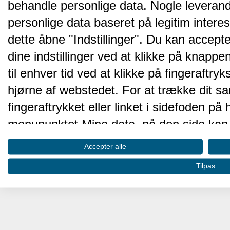
behandle personlige data. Nogle leveran
personlige data baseret på legitim intere
dette åbne "Indstillinger". Du kan accepte
dine indstillinger ved at klikke på knappen 
til enhver tid ved at klikke på fingeraftr
hjørne af webstedet. For at trække dit sa
fingeraftrykket eller linket i sidefoden p
menupunktet Mine data, på den side kan 
Disse valg vil blive signaleret til vores pa
Accepter alle
browserdata.
Tilpas
Vi og vores partnere behandler d
hjemmesidens ydeevne og gøre 
Opbevare og/eller tilgå oplysninger på 