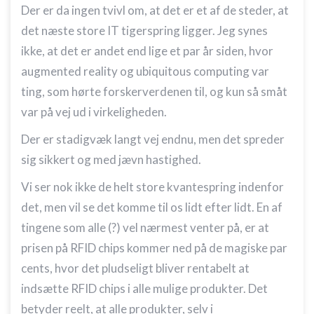
Der er da ingen tvivl om, at det er et af de steder, at
det næste store IT tigerspring ligger. Jeg synes
ikke, at det er andet end lige et par år siden, hvor
augmented reality og ubiquitous computing var
ting, som hørte forskerverdenen til, og kun så småt
var på vej ud i virkeligheden.
Der er stadigvæk langt vej endnu, men det spreder
sig sikkert og med jævn hastighed.
Vi ser nok ikke de helt store kvantespring indenfor
det, men vil se det komme til os lidt efter lidt. En af
tingene som alle (?) vel nærmest venter på, er at
prisen på RFID chips kommer ned på de magiske par
cents, hvor det pludseligt bliver rentabelt at
indsætte RFID chips i alle mulige produkter. Det
betyder reelt, at alle produkter, selv i