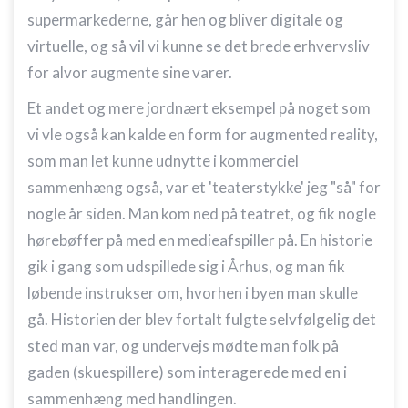
supermarkederne, går hen og bliver digitale og
virtuelle, og så vil vi kunne se det brede erhvervsliv
for alvor augmente sine varer.
Et andet og mere jordnært eksempel på noget som
vi vle også kan kalde en form for augmented reality,
som man let kunne udnytte i kommerciel
sammenhæng også, var et 'teaterstykke' jeg "så" for
nogle år siden. Man kom ned på teatret, og fik nogle
hørebøffer på med en medieafspiller på. En historie
gik i gang som udspillede sig i Århus, og man fik
løbende instrukser om, hvorhen i byen man skulle
gå. Historien der blev fortalt fulgte selvfølgelig det
sted man var, og undervejs mødte man folk på
gaden (skuespillere) som interagerede med en i
sammenhæng med handlingen.