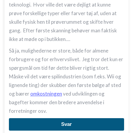
teknologi. Hvor ville det være dejligt at kunne
Bruge begrænsede oplysninger til at vælge
prøve forskellige typer eller farver tøj af, uden at
indhold
skulle fysisk hen til prøverummet og skifte hver
IAB Special Features:
gang. Efter første skanning behøver man faktisk
Bruge præcise geografiske
ikke at møde op i butikken....
placeringsoplysninger
Så ja, mulighederne er store, både for almene
Identificere enheder baseret på aktivt
anmodede oplysninger
forbrugere og for erhvervslivet. Jeg tror det kun er
Ikke-IAB-behandlingsformål:
spørgsmål om tid før dette bliver rigtig stort.
Måske vil det være spilindustrien (som f.eks. Wii og
Nødvendig
lignende ting) der skubber den første bølge af sted
Ydeevne
og bærer
omkostningen
ved udviklingen og
Funktionel
bagefter kommer den bredere anvendelse i
forretninger osv.
Annoncering / marketing
Svar