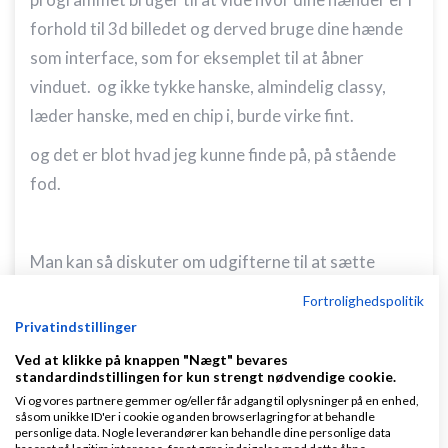
forhold til 3d billedet og derved bruge dine hænde
som interface, som for eksemplet til at åbner
vinduet. og ikke tykke hanske, almindelig classy,
læder hanske, med en chip i, burde virke fint.
og det er blot hvad jeg kunne finde på, på stående
fod.
Man kan så diskuter om udgifterne til at sætte
sådan en præsentation op er det værd.
Fortrolighedspolitik
Privatindstillinger
Ved at klikke på knappen "Nægt" bevares
men med lidt kreativitet, så burde man nok kunne
standardindstillingen for kun strengt nødvendige cookie.
finde på alle mulige ting, men jo, spil, og
Vi og vores partnere gemmer og/eller får adgang til oplysninger på en enhed,
såsom unikke ID'er i cookie og anden browserlagring for at behandle
underholdning generelt, er nok en af de steder hvor
personlige data. Nogle leverandører kan behandle dine personlige data