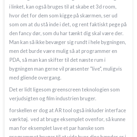
i linket, kan også bruges til at skabe et 3d room,
hvor det for dem som kigge på skærmen, ser ud
som om at du stå inde i det, og rent faktiskt pege på
den fancy dør, som du har tænkt dig skal være der.
Man kan så ikke bevæger sig rundt i hele bygningen,
men det burde være mulig så at programmer en
PDA, så man kan skifter til det næste rum i
bygningen man gerne vil præsenter "live", muligvis
med gliende overgang.
Det er lidt ligesom greenscreen teknologien som
verjudsigten og film industrien bruger.
forskellen er dog at AR tool også inkluder interface
værktøj. ved at bruge eksemplet ovenfor, så kunne
man for eksemplet lave et par hanske som
programmet bruger til at vide hvor dine hænder er i