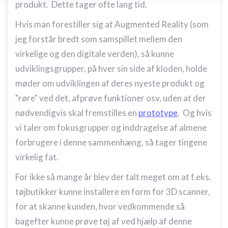
produkt. Dette tager ofte lang tid.
enhed
Hvis man forestiller sig at Augmented Reality (som
Bruge begrænsede oplysninger til at vælge
annoncering
jeg forstår bredt som samspillet mellem den
virkelige og den digitale verden), så kunne
Oprette profiler til tilpasset annoncering
udviklingsgrupper, på hver sin side af kloden, holde
Bruge profiler til at vælge tilpasset
møder om udviklingen af deres nyeste produkt og
annoncering
"røre" ved det, afprøve funktioner osv, uden at der
Oprette profiler for at tilpasse indhold
nødvendigvis skal fremstilles en
prototype
. Og hvis
Bruge profiler til at vælge tilpasset indhold
vi taler om fokusgrupper og inddragelse af almene
forbrugere i denne sammenhæng, så tager tingene
Måle annonceringseffektivitet
virkelig fat.
Måle indholdseffektivitet
For ikke så mange år blev der talt meget om at f.eks.
Forstå målgrupper gennem statistikker eller
tøjbutikker kunne installere en form for 3D scanner,
kombinationer af oplysninger fra forskellige
kilder
for at skanne kunden, hvor vedkommende så
bagefter kunne prøve tøj af ved hjælp af denne
Udvikle og forbedre tjenester