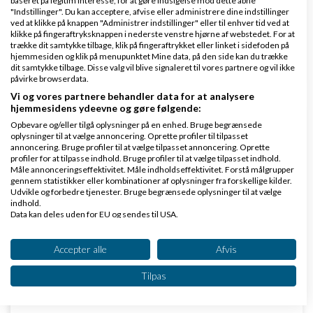
baseret på legitim interesse, for at gøre indsigelse mod dette åbne
der er størst muligheder, og en sjovt gimmick kan
"Indstillinger". Du kan acceptere, afvise eller administrere dine indstillinger
ved at klikke på knappen "Administrer indstillinger" eller til enhver tid ved at
sagtens være god forretning.
klikke på fingeraftryksknappen i nederste venstre hjørne af webstedet. For at
trække dit samtykke tilbage, klik på fingeraftrykket eller linket i sidefoden på
Svar
hjemmesiden og klik på menupunktet Mine data, på den side kan du trække
dit samtykke tilbage. Disse valg vil blive signaleret til vores partnere og vil ikke
påvirke browserdata.
Vi og vores partnere behandler data for at analysere
hjemmesidens ydeevne og gøre følgende:
Opbevare og/eller tilgå oplysninger på en enhed. Bruge begrænsede
oplysninger til at vælge annoncering. Oprette profiler til tilpasset
birgisson
Skrevet
06-12-2009
kl. 06:39
annoncering. Bruge profiler til at vælge tilpasset annoncering. Oprette
profiler for at tilpasse indhold. Bruge profiler til at vælge tilpasset indhold.
Måle annonceringseffektivitet. Måle indholdseffektivitet. Forstå målgrupper
gennem statistikker eller kombinationer af oplysninger fra forskellige kilder.
Udvikle og forbedre tjenester. Bruge begrænsede oplysninger til at vælge
indhold.
Data kan deles uden for EU og sendes til USA.
Dit samtykke og cookie gælder udelukkende for denne hjemmeside/app.
Jeg kan ikke lade være med at tænke på
Se partnerliste (2 IAB-leverandører)
Accepter alle
Afvis
mulighederne indenfor
produktudvikling
. I dag
Vi bruger dine data til følgende formål:
Tilpas
bruger mange firmaer utrolige beløb på at få
IAB's behandlingsformål:
prototyper fremstillet, af det ene og det andet
Opbevare og/eller tilgå oplysninger på en