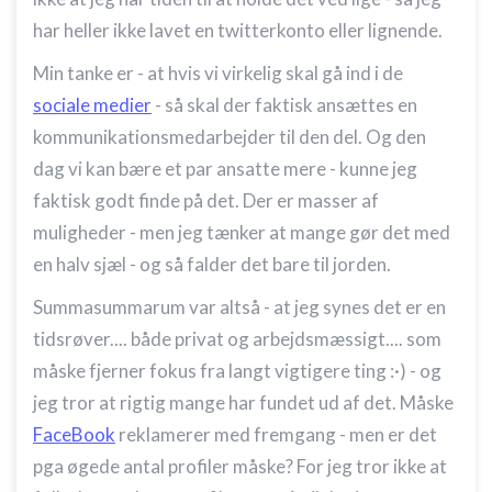
har heller ikke lavet en twitterkonto eller lignende.
Min tanke er - at hvis vi virkelig skal gå ind i de
sociale medier
- så skal der faktisk ansættes en
kommunikationsmedarbejder til den del. Og den
dag vi kan bære et par ansatte mere - kunne jeg
faktisk godt finde på det. Der er masser af
muligheder - men jeg tænker at mange gør det med
en halv sjæl - og så falder det bare til jorden.
Summasummarum var altså - at jeg synes det er en
tidsrøver.... både privat og arbejdsmæssigt.... som
måske fjerner fokus fra langt vigtigere ting :·) - og
jeg tror at rigtig mange har fundet ud af det. Måske
FaceBook
reklamerer med fremgang - men er det
pga øgede antal profiler måske? For jeg tror ikke at