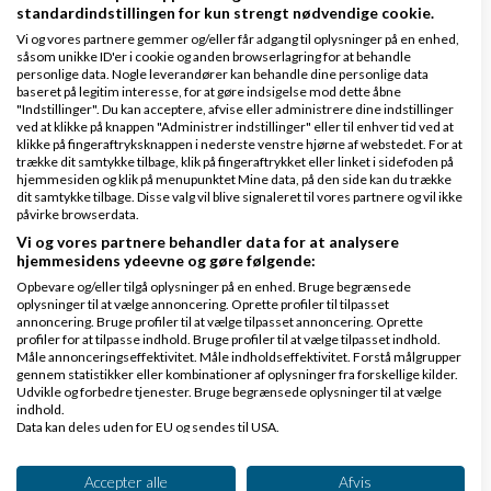
og andre lignende sites er demokratiets bedste
standardindstillingen for kun strengt nødvendige cookie.
Vi og vores partnere gemmer og/eller får adgang til oplysninger på en enhed,
venner. Hvor kan man ellers diskutere/debatere om
såsom unikke ID'er i cookie og anden browserlagring for at behandle
personlige data. Nogle leverandører kan behandle dine personlige data
alt mellem himmel og jord, uafhængig af
baseret på legitim interesse, for at gøre indsigelse mod dette åbne
de grænser vi normalt bruger til at dele
"Indstillinger". Du kan acceptere, afvise eller administrere dine indstillinger
ved at klikke på knappen "Administrer indstillinger" eller til enhver tid ved at
befolkningen op i "os" og "dem". Selv mennesker der
klikke på fingeraftryksknappen i nederste venstre hjørne af webstedet. For at
trække dit samtykke tilbage, klik på fingeraftrykket eller linket i sidefoden på
sidder på den anden side af jorden, kan komme med
hjemmesiden og klik på menupunktet Mine data, på den side kan du trække
dit samtykke tilbage. Disse valg vil blive signaleret til vores partnere og vil ikke
inputs i vores lokale debat, skulle det være
påvirke browserdata.
relevant! Vi behøver ikke længere aviser og
Vi og vores partnere behandler data for at analysere
hjemmesidens ydeevne og gøre følgende:
lignende "nyheds"tjenester til at fortælle os hvad
Opbevare og/eller tilgå oplysninger på en enhed. Bruge begrænsede
der sker i verden. Vi kan bare spørge direkte om alt
oplysninger til at vælge annoncering. Oprette profiler til tilpasset
annoncering. Bruge profiler til at vælge tilpasset annoncering. Oprette
det vi ønsker at vide. Og dem der står midt i
profiler for at tilpasse indhold. Bruge profiler til at vælge tilpasset indhold.
Måle annonceringseffektivitet. Måle indholdseffektivitet. Forstå målgrupper
begivenhederne kan fortælle (deres version) om
gennem statistikker eller kombinationer af oplysninger fra forskellige kilder.
Udvikle og forbedre tjenester. Bruge begrænsede oplysninger til at vælge
det.
indhold.
Data kan deles uden for EU og sendes til USA.
Men der er åbenbart flere der ønsker at illustrere
Dit samtykke og cookie gælder udelukkende for denne hjemmeside/app.
deres egen navlenullermænd, end forsøge
Se partnerliste (2 IAB-leverandører)
Accepter alle
Afvis