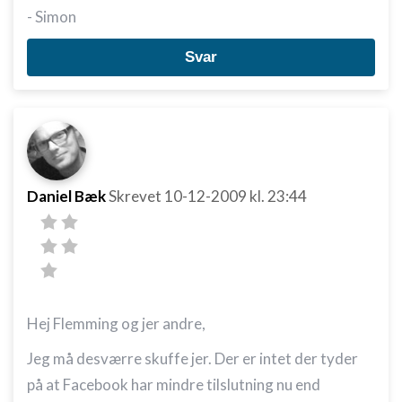
Annoncering / marketing
- Simon
Svar
Daniel Bæk
Skrevet
10-12-2009
kl. 23:44
Hej Flemming og jer andre,
Jeg må desværre skuffe jer. Der er intet der tyder
på at Facebook har mindre tilslutning nu end