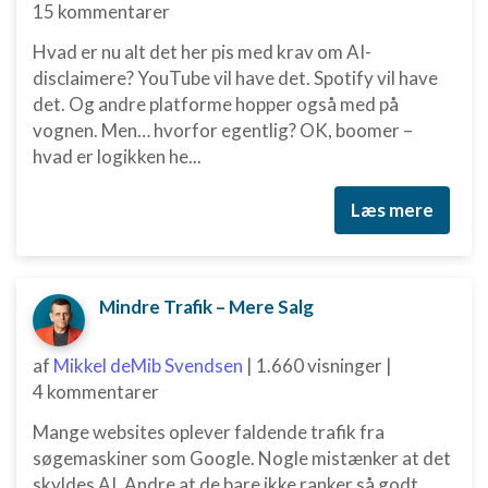
15 kommentarer
Hvad er nu alt det her pis med krav om AI-
disclaimere? YouTube vil have det. Spotify vil have
det. Og andre platforme hopper også med på
vognen. Men… hvorfor egentlig? OK, boomer –
hvad er logikken he...
Læs mere
Mindre Trafik – Mere Salg
af
Mikkel deMib Svendsen
|
1.660 visninger
|
4 kommentarer
Mange websites oplever faldende trafik fra
søgemaskiner som Google. Nogle mistænker at det
skyldes AI. Andre at de bare ikke ranker så godt