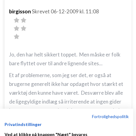
birgisson
Skrevet
06-12-2009
kl. 11:08
Jo, den har helt sikkert toppet. Men måske er folk
bare flyttet over til andre lignende sites...
Et af problemerne, som jeg ser det, er også at
brugerne generelt ikke har opdaget hvor stærkt et
værktøj den kunne have været. Desværre blev alle
de ligegyldige indlæg så irriterende at ingen gider
længere starte en seriøs debat om noget som helst.
Fortrolighedspolitik
Og det synes jeg er det største tab.
Privatindstillinger
I virkeligheden kunne man godt påstå at Facebook
Ved at klikke på knappen "Nægt" bevares