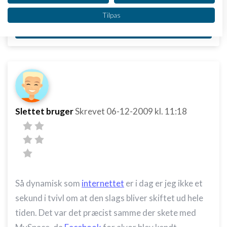
at diskutere holdninger til vigtige ting.....
Vi bruger dine data til følgende formål:
Tilpas
IAB's behandlingsformål:
Svar
Opbevare og/eller tilgå oplysninger på en
enhed
Bruge begrænsede oplysninger til at vælge
annoncering
Oprette profiler til tilpasset annoncering
Slettet bruger
Skrevet
06-12-2009
kl. 11:18
Bruge profiler til at vælge tilpasset
annoncering
Oprette profiler for at tilpasse indhold
Bruge profiler til at vælge tilpasset indhold
Så dynamisk som
internettet
er i dag er jeg ikke et
Måle annonceringseffektivitet
sekund i tvivl om at den slags bliver skiftet ud hele
Måle indholdseffektivitet
tiden. Det var det præcist samme der skete med