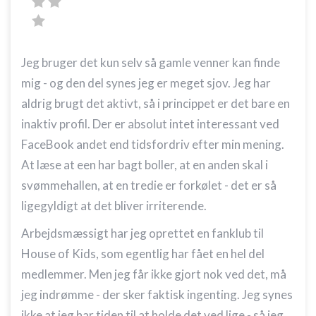
Jeg bruger det kun selv så gamle venner kan finde
mig - og den del synes jeg er meget sjov. Jeg har
aldrig brugt det aktivt, så i princippet er det bare en
inaktiv profil. Der er absolut intet interessant ved
FaceBook andet end tidsfordriv efter min mening.
At læse at een har bagt boller, at en anden skal i
svømmehallen, at en tredie er forkølet - det er så
ligegyldigt at det bliver irriterende.
Arbejdsmæssigt har jeg oprettet en fanklub til
House of Kids, som egentlig har fået en hel del
medlemmer. Men jeg får ikke gjort nok ved det, må
jeg indrømme - der sker faktisk ingenting. Jeg synes
ikke at jeg har tiden til at holde det ved lige - så jeg