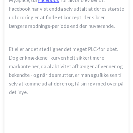
MySpace, da
Facebook
for alvor blev kendt.
Forstå målgrupper gennem statistikker eller
kombinationer af oplysninger fra forskellige
Facebook har vist endda selv udtalt at deres største
kilder
udfordring er at finde et koncept, der sikrer
Udvikle og forbedre tjenester
længere modnings-periode end den nuværende.
Bruge begrænsede oplysninger til at vælge
indhold
Et eller andet sted ligner det meget PLC-forløbet.
IAB Special Features:
Dog er knækkene i kurven helt sikkert mere
Bruge præcise geografiske
placeringsoplysninger
markante her, da al aktivitet afhænger af venner og
bekendte - og når de smutter, er man sgu ikke sen til
Identificere enheder baseret på aktivt
anmodede oplysninger
selv at komme ud af døren og få sin røv med over på
det 'nye'.
Ikke-IAB-behandlingsformål:
Nødvendig
Ydeevne
Funktionel