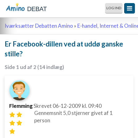
DEBAT
LOG IND
Iværksætter Debatten Amino
»
E-handel, Internet & Onli
Er Facebook-dillen ved at uddø ganske
stille?
Side 1 ud af 2 (14 indlæg)
Flemming
Skrevet
06-12-2009
kl. 09:40
Gennemsnit
5,0
stjerner givet af
1
person