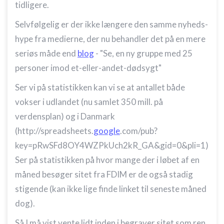
tidligere.
Selvfølgelig er der ikke længere den samme nyheds-
hype fra medierne, der nu behandler det på en mere
seriøs måde end
blog
- "Se, en ny gruppe med 25
personer imod et-eller-andet-dødsygt"
Ser vi på statistikken kan vi se at antallet både
vokser i udlandet (nu samlet 350 mill. på
verdensplan) og i Danmark
(http://spreadsheets.
google
.com/pub?
key=pRwSFd8OY4WZPkUch2kR_GA&gid=0&pli=1)
Ser på statistikken på hvor mange der i løbet af en
måned besøger sitet fra FDIM er de også stadig
stigende (kan ikke lige finde linket til seneste måned
dog).
Så I må vist vente lidt inden i begraver sitet som ren