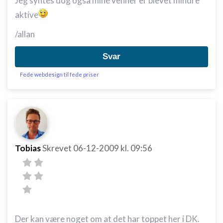
Jeg syntes dog også mine venner er blevet mindre
aktive
/allan
Svar
Fede webdesign til fede priser
Tobias
Skrevet
06-12-2009
kl. 09:56
Der kan være noget om at det har toppet her i DK.