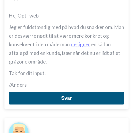
Forstå målgrupper gennem statistikker eller
Hej Opti-web
kombinationer af oplysninger fra forskellige
kilder
Jeg er fuldstændig med på hvad du snakker om. Man
Udvikle og forbedre tjenester
er desværre nødt til at være mere konkret og
konsekvent i den måde man
designer
en sådan
Bruge begrænsede oplysninger til at vælge
indhold
aftale på med en kunde, især når det nu er lidt af et
IAB Special Features:
gråzone område.
Bruge præcise geografiske
Tak for dit input.
placeringsoplysninger
/Anders
Identificere enheder baseret på aktivt
anmodede oplysninger
Svar
Ikke-IAB-behandlingsformål:
Nødvendig
Ydeevne