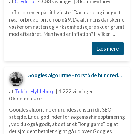
af
Creditro
|
4.083 visninger
|
3 kommentarer
Inflation en er på sit højeste i Danmark, og i august
røg forbrugerprisen op på 9,1% alt imens danskerne
vasker om natten og virksomhedsejere skuer grumt
mod efteråret. Men hvad er Inflation? Hvilken ...
Læs mere
Googles algoritme - forstå de hundredvis af parametre bag
af
Tobias Hyldeborg
|
4.222 visninger
|
0 kommentarer
Googles algoritme er grundessensen i dit SEO-
arbejde. Er du god indenfor søgemaskineoptimering
, ved du også godt, at det er et ”long game”, og at
det sjældent betaler sig at gå ud over Googles