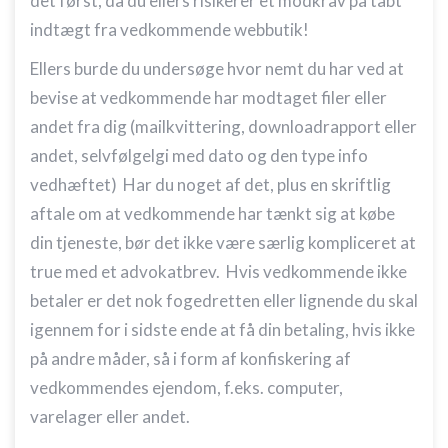
det først, da du ellers risikerer et modkrav på tabt
indtægt fra vedkommende webbutik!
Ellers burde du undersøge hvor nemt du har ved at
bevise at vedkommende har modtaget filer eller
andet fra dig (mailkvittering, downloadrapport eller
andet, selvfølgelgi med dato og den type info
vedhæftet) Har du noget af det, plus en skriftlig
aftale om at vedkommende har tænkt sig at købe
din tjeneste, bør det ikke være særlig kompliceret at
true med et advokatbrev. Hvis vedkommende ikke
betaler er det nok fogedretten eller lignende du skal
igennem for i sidste ende at få din betaling, hvis ikke
på andre måder, så i form af konfiskering af
vedkommendes ejendom, f.eks. computer,
varelager eller andet.