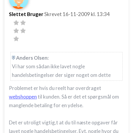
Funktionel
Slettet Bruger
Skrevet
16-11-2009
kl. 13:34
Annoncering / marketing
Anders Olsen:
Vi har som sådan ikke lavet nogle
handelsbetingelser der siger noget om dette
Problemet er hvis du reelt har overdraget
webshoppen
til kunden. Så er det et spørgsmål om
manglende betaling for en ydelse.
Det er utroligt vigtig,t at du til næste opgaver får
lavet nogle handelsbetingelser. Evt. nogle hvor du