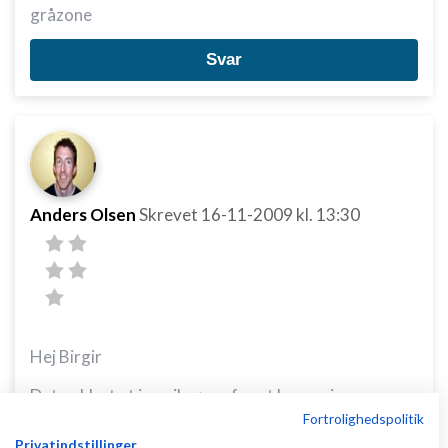
gråzone
Svar
Anders Olsen
Skrevet
16-11-2009
kl. 13:30
Hej Birgir
Det er klart at jeg vil sørge for at have mine
Fortrolighedspolitik
dokumenter, materialer m.m. på plads inden at jeg
Privatindstillinger