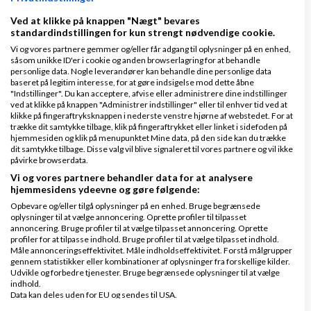
går til mere 'hårdhændede' procedurer, men selvom
Ved at klikke på knappen "Nægt" bevares
vi snakker et beløb under 10.000 kr. så har jeg ikke i
standardindstillingen for kun strengt nødvendige cookie.
sinde at giv op.
Vi og vores partnere gemmer og/eller får adgang til oplysninger på en enhed,
såsom unikke ID'er i cookie og anden browserlagring for at behandle
Jeg har lavet et stykke arbejde for kunden, og det
personlige data. Nogle leverandører kan behandle dine personlige data
baseret på legitim interesse, for at gøre indsigelse mod dette åbne
ved kunden godt.
"Indstillinger". Du kan acceptere, afvise eller administrere dine indstillinger
ved at klikke på knappen "Administrer indstillinger" eller til enhver tid ved at
klikke på fingeraftryksknappen i nederste venstre hjørne af webstedet. For at
Det er ligegyldige bagateller som omhandler
trække dit samtykke tilbage, klik på fingeraftrykket eller linket i sidefoden på
kundens egne evner til at forstå hvad tingene i
hjemmesiden og klik på menupunktet Mine data, på den side kan du trække
dit samtykke tilbage. Disse valg vil blive signaleret til vores partnere og vil ikke
'systemet' betyder der får kunden til at vælge ikke
påvirke browserdata.
Vi og vores partnere behandler data for at analysere
at vil betale, selvom problemet ville løse sig selv i
hjemmesidens ydeevne og gøre følgende:
form af et bedre samarbejde om netop at få
Opbevare og/eller tilgå oplysninger på en enhed. Bruge begrænsede
oplysninger til at vælge annoncering. Oprette profiler til tilpasset
afklaret tingene for kunden, hvis kunden netop
annoncering. Bruge profiler til at vælge tilpasset annoncering. Oprette
betalte for produktet.
profiler for at tilpasse indhold. Bruge profiler til at vælge tilpasset indhold.
Måle annonceringseffektivitet. Måle indholdseffektivitet. Forstå målgrupper
gennem statistikker eller kombinationer af oplysninger fra forskellige kilder.
Jeg forstå også godt det med tabt
Udvikle og forbedre tjenester. Bruge begrænsede oplysninger til at vælge
indhold.
arbejdsfortjeneste for kunden, hvis jeg bare lukke
Data kan deles uden for EU og sendes til USA.
kundens butik, men er det ikke præcist det samme
Dit samtykke og cookie gælder udelukkende for denne hjemmeside/app.