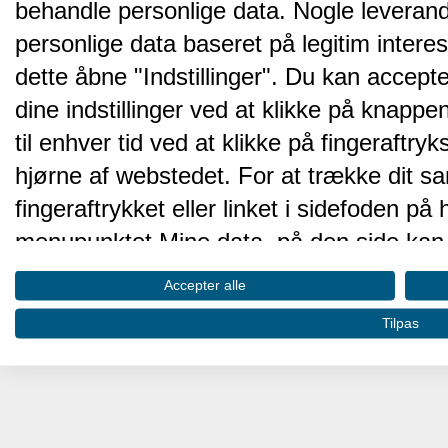
behandle personlige data. Nogle leveran
personlige data baseret på legitim intere
dette åbne "Indstillinger". Du kan accepte
dine indstillinger ved at klikke på knappen 
til enhver tid ved at klikke på fingeraftr
hjørne af webstedet. For at trække dit sa
fingeraftrykket eller linket i sidefoden p
menupunktet Mine data, på den side kan 
Disse valg vil blive signaleret til vores pa
Accepter alle
browserdata.
Tilpas
Vi og vores partnere behandler d
hjemmesidens ydeevne og gøre 
Opbevare og/eller tilgå oplysninger på 