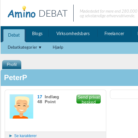
DEBAT
Mødestedet for mere end 280.000 
og selvstændige erhvervsdrivende.
Blogs
Virksomhedsbørs
Freelancer
Debat
Debatkategorier
Hjælp
Profil
PeterP
17
Indlæg
Send privat
48 Point
besked
Se karakterer