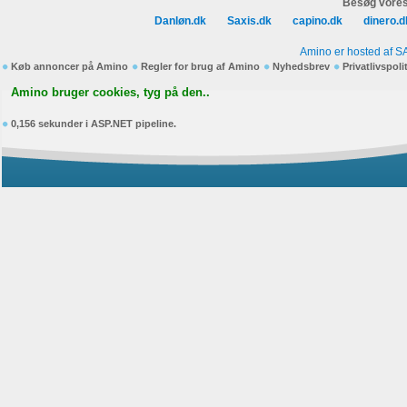
Besøg vores
Danløn.dk
Saxis.dk
capino.dk
dinero.d
Amino er hosted af S
Køb annoncer på Amino
Regler for brug af Amino
Nyhedsbrev
Privatlivspoli
Amino bruger cookies, tyg på den..
0,156 sekunder i ASP.NET pipeline.