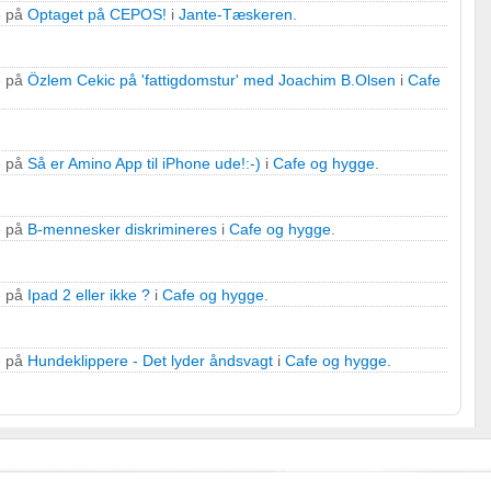
e på
Optaget på CEPOS!
i
Jante-Tæskeren
.
e på
Özlem Cekic på 'fattigdomstur' med Joachim B.Olsen
i
Cafe
e på
Så er Amino App til iPhone ude!:-)
i
Cafe og hygge
.
e på
B-mennesker diskrimineres
i
Cafe og hygge
.
e på
Ipad 2 eller ikke ?
i
Cafe og hygge
.
e på
Hundeklippere - Det lyder åndsvagt
i
Cafe og hygge
.