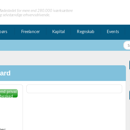
ødestedet for mere end 280.000 iværksættere
g selvstændige erhvervsdrivende.
børs
Freelancer
Kapital
Regnskab
Events
aard
nd privat
besked
her: