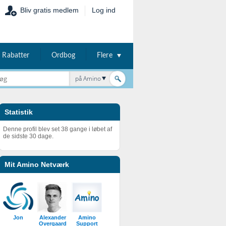
Bliv gratis medlem
Log ind
Rabatter
Ordbog
Flere
på Amino
Statistik
Denne profil blev set 38 gange i løbet af
de sidste 30 dage.
Mit Amino Netværk
Jon
Alexander
Amino
Overgaard
Support