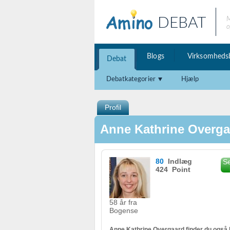
DEBAT
M
o
Blogs
Virksomheds
Debat
Debatkategorier
Hjælp
Profil
Anne Kathrine Overg
80
Indlæg
Se
424 Point
58 år fra
Bogense
Anne Kathrine Overgaard finder du også 