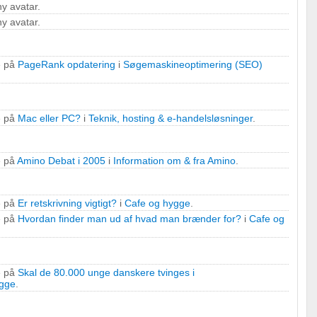
y avatar.
y avatar.
e på
PageRank opdatering
i
Søgemaskineoptimering (SEO)
e på
Mac eller PC?
i
Teknik, hosting & e-handelsløsninger
.
e på
Amino Debat i 2005
i
Information om & fra Amino
.
e på
Er retskrivning vigtigt?
i
Cafe og hygge
.
e på
Hvordan finder man ud af hvad man brænder for?
i
Cafe og
e på
Skal de 80.000 unge danskere tvinges i
ygge
.