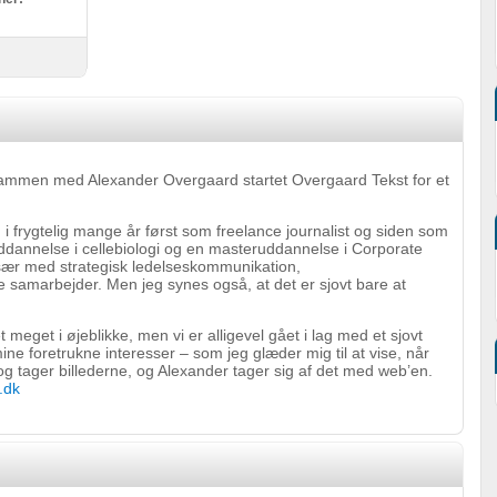
sammen med Alexander Overgaard startet Overgaard Tekst for et
 frygtelig mange år først som freelance journalist og siden som
dannelse i cellebiologi og en masteruddannelse i Corporate
sær med strategisk ledelseskommunikation,
 samarbejder. Men jeg synes også, at det er sjovt bare at
meget i øjeblikke, men vi er alligevel gået i lag med et sjovt
ne foretrukne interesser – som jeg glæder mig til at vise, når
 og tager billederne, og Alexander tager sig af det med web’en.
.dk