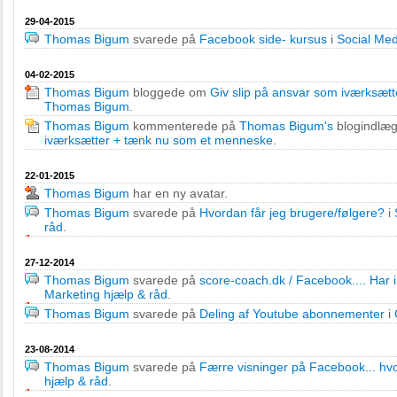
29-04-2015
Thomas Bigum
svarede på
Facebook side- kursus
i
Social Med
04-02-2015
Thomas Bigum
bloggede om
Giv slip på ansvar som iværksæt
Thomas Bigum
.
Thomas Bigum
kommenterede på
Thomas Bigum's
blogindlæ
iværksætter + tænk nu som et menneske
.
22-01-2015
Thomas Bigum
har en ny avatar.
Thomas Bigum
svarede på
Hvordan får jeg brugere/følgere?
i
råd
.
27-12-2014
Thomas Bigum
svarede på
score-coach.dk / Facebook.... Har 
Marketing hjælp & råd
.
Thomas Bigum
svarede på
Deling af Youtube abonnementer
i
23-08-2014
Thomas Bigum
svarede på
Færre visninger på Facebook... hv
hjælp & råd
.