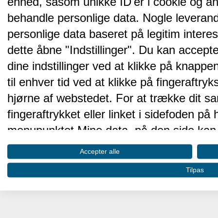
enhed, såsom unikke ID'er i cookie og an
behandle personlige data. Nogle leveran
personlige data baseret på legitim intere
dette åbne "Indstillinger". Du kan accepte
dine indstillinger ved at klikke på knappen 
til enhver tid ved at klikke på fingeraftr
hjørne af webstedet. For at trække dit sa
fingeraftrykket eller linket i sidefoden p
menupunktet Mine data, på den side kan 
Disse valg vil blive signaleret til vores pa
Accepter alle
browserdata.
Tilpas
Vi og vores partnere behandler d
hjemmesidens ydeevne og gøre 