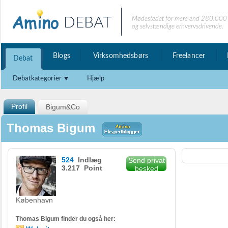
DEBAT
Mødestedet for mere end 280.000 
og selvstændige erhvervsdrivende.
Blogs
Virksomhedsbørs
Freelancer
Debat
Debatkategorier
Hjælp
Profil
Bigum&Co
Thomas Bigum
524
Indlæg
Send privat
3.217 Point
besked
København
Thomas Bigum finder du også her: