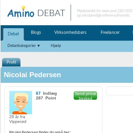
DEBAT
Mødestedet for mere end 280.000 
og selvstændige erhvervsdrivende.
Blogs
Virksomhedsbørs
Freelancer
Debat
Debatkategorier
Hjælp
Profil
Nicolai Pedersen
67
Indlæg
Send privat
287 Point
besked
28 år fra
Vipperød
Nicolai Pedersen finder du også her: