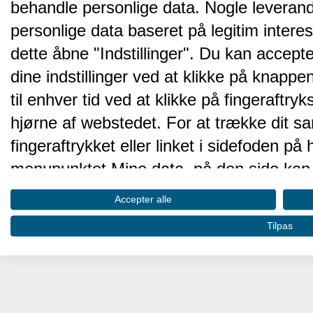
behandle personlige data. Nogle leveran
personlige data baseret på legitim intere
dette åbne "Indstillinger". Du kan accepte
dine indstillinger ved at klikke på knappen 
til enhver tid ved at klikke på fingeraftr
hjørne af webstedet. For at trække dit sa
fingeraftrykket eller linket i sidefoden p
menupunktet Mine data, på den side kan 
Disse valg vil blive signaleret til vores pa
Accepter alle
browserdata.
Tilpas
Vi og vores partnere behandler d
hjemmesidens ydeevne og gøre 
Opbevare og/eller tilgå oplysninger på 