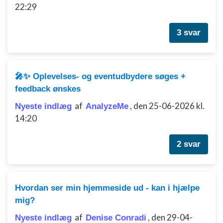
22:29
Bruge begrænsede oplysninger til at vælge
annoncering
3 svar
Oprette profiler til tilpasset annoncering
Bruge profiler til at vælge tilpasset
annoncering
🎤✨ Oplevelses- og eventudbydere søges +
Oprette profiler for at tilpasse indhold
feedback ønskes
af
,
den 25-06-2026 kl.
Nyeste indlæg
Bruge profiler til at vælge tilpasset indhold
AnalyzeMe
14:20
Måle annonceringseffektivitet
2 svar
Måle indholdseffektivitet
Forstå målgrupper gennem statistikker eller
kombinationer af oplysninger fra forskellige
kilder
Hvordan ser min hjemmeside ud - kan i hjælpe
mig?
Udvikle og forbedre tjenester
af
,
den 29-04-
Nyeste indlæg
Denise Conradi