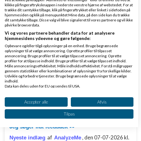
Jan 20 har jeg en bounce rate på 67,25 % og en Avg
klikke på fingeraftryksknappen i nederste venstre hjørne af webstedet. For at
trække dit samtykke tilbage, klik på fingeraftrykket eller linket i sidefoden på
session duration på 00:01:18
hjemmesiden og klik på menupunktet Mine data, på den side kan du trække
dit samtykke tilbage. Disse valg vil blive signaleret til vores partnere og vil ikke
påvirke browserdata.
Svar
Vi og vores partnere behandler data for at analysere
hjemmesidens ydeevne og gøre følgende:
Opbevare og/eller tilgå oplysninger på en enhed. Bruge begrænsede
oplysninger til at vælge annoncering. Oprette profiler til tilpasset
annoncering. Bruge profiler til at vælge tilpasset annoncering. Oprette
Side 1 ud af 1 (7 indlæg)
profiler for at tilpasse indhold. Bruge profiler til at vælge tilpasset indhold.
Måle annonceringseffektivitet. Måle indholdseffektivitet. Forstå målgrupper
gennem statistikker eller kombinationer af oplysninger fra forskellige kilder.
Udvikle og forbedre tjenester. Bruge begrænsede oplysninger til at vælge
Tilbage til toppen
indhold.
Data kan deles uden for EU og sendes til USA.
Dit samtykke og cookie gælder udelukkende for denne hjemmeside/app.
Giv mig feedback på mit website/webshop
Se partnerliste (2 IAB-leverandører)
Accepter alle
Afvis
Emner
Vi bruger dine data til følgende formål:
Tilpas
IAB's behandlingsformål:
Jeg søger lidt feedback 👀
Opbevare og/eller tilgå oplysninger på en
enhed
af
,
den 07-07-2026 kl.
Nyeste indlæg
AnalyzeMe