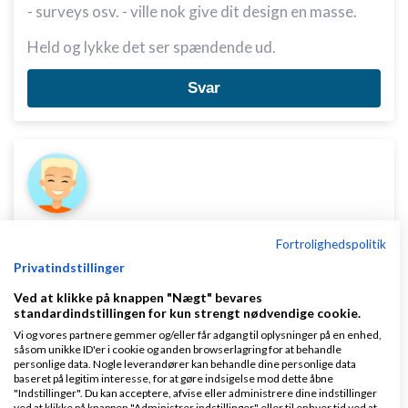
- surveys osv. - ville nok give dit design en masse.
Held og lykke det ser spændende ud.
Svar
Nicolai Pedersen
Skrevet
21-01-2017
kl. 12:46
Fortrolighedspolitik
Privatindstillinger
Ved at klikke på knappen "Nægt" bevares
standardindstillingen for kun strengt nødvendige cookie.
Vi og vores partnere gemmer og/eller får adgang til oplysninger på en enhed,
såsom unikke ID'er i cookie og anden browserlagring for at behandle
Mange tak for input Jacob!
personlige data. Nogle leverandører kan behandle dine personlige data
baseret på legitim interesse, for at gøre indsigelse mod dette åbne
Jeg har nu fået adgang til Analytics, Fra Dec 21 til
"Indstillinger". Du kan acceptere, afvise eller administrere dine indstillinger
ved at klikke på knappen "Administrer indstillinger" eller til enhver tid ved at