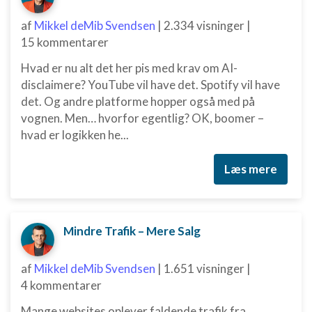
af
Mikkel deMib Svendsen
|
2.334 visninger
|
15 kommentarer
Hvad er nu alt det her pis med krav om AI-
disclaimere? YouTube vil have det. Spotify vil have
det. Og andre platforme hopper også med på
vognen. Men… hvorfor egentlig? OK, boomer –
hvad er logikken he...
Læs mere
Mindre Trafik – Mere Salg
af
Mikkel deMib Svendsen
|
1.651 visninger
|
4 kommentarer
Mange websites oplever faldende trafik fra