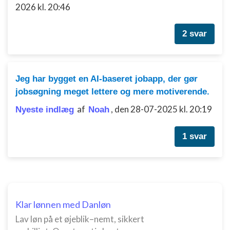
Bruge begrænsede oplysninger til at vælge
2026 kl. 20:46
indhold
IAB Special Features:
2 svar
Bruge præcise geografiske
placeringsoplysninger
Identificere enheder baseret på aktivt
Jeg har bygget en AI-baseret jobapp, der gør
anmodede oplysninger
jobsøgning meget lettere og mere motiverende.
Ikke-IAB-behandlingsformål:
af
,
den 28-07-2025 kl. 20:19
Nyeste indlæg
Noah
Nødvendig
Ydeevne
1 svar
Funktionel
Annoncering / marketing
Klar lønnen med Danløn
Lav løn på et øjeblik–nemt, sikkert