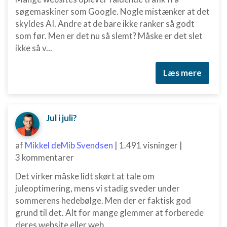
søgemaskiner som Google. Nogle mistænker at det
skyldes AI. Andre at de bare ikke ranker så godt
som før. Men er det nu så slemt? Måske er det slet
ikke så v...
Læs mere
Jul i juli?
af
Mikkel deMib Svendsen
|
1.491 visninger
|
3 kommentarer
Det virker måske lidt skørt at tale om
juleoptimering, mens vi stadig sveder under
sommerens hedebølge. Men der er faktisk god
grund til det. Alt for mange glemmer at forberede
deres website eller web...