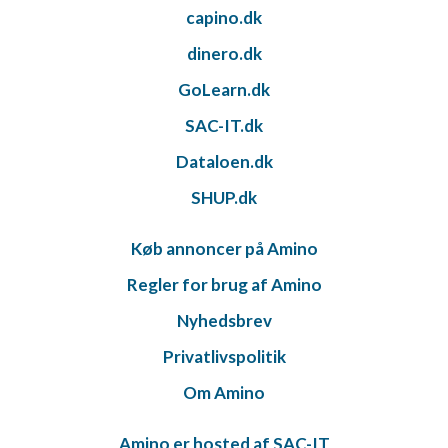
capino.dk
dinero.dk
GoLearn.dk
SAC-IT.dk
Dataloen.dk
SHUP.dk
Køb annoncer på Amino
Regler for brug af Amino
Nyhedsbrev
Privatlivspolitik
Om Amino
Amino er hosted af SAC-IT