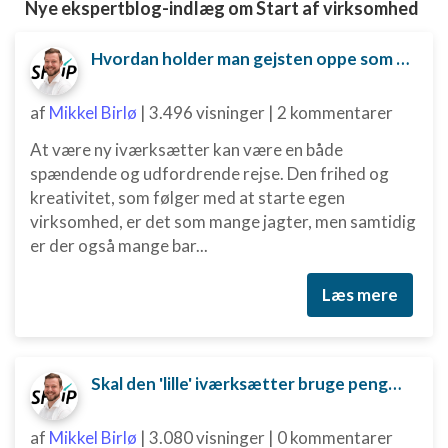
Nye ekspertblog-indlæg om Start af virksomhed
Hvordan holder man gejsten oppe som ny iværksætter?
af
Mikkel Birlø
|
3.496 visninger
|
2 kommentarer
At være ny iværksætter kan være en både
spændende og udfordrende rejse. Den frihed og
kreativitet, som følger med at starte egen
virksomhed, er det som mange jagter, men samtidig
er der også mange bar...
Læs mere
Skal den 'lille' iværksætter bruge penge på digital marketing?
af
Mikkel Birlø
|
3.080 visninger
|
0 kommentarer