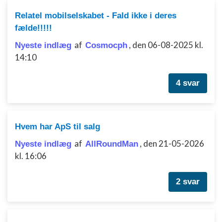
Funktionel
Relatel mobilselskabet - Fald ikke i deres
fælde!!!!!
Annoncering / marketing
af
,
den 06-08-2025 kl.
Nyeste indlæg
Cosmocph
14:10
4 svar
Hvem har ApS til salg
af
,
den 21-05-2026
Nyeste indlæg
AllRoundMan
kl. 16:06
2 svar