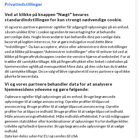
Privatindstillinger
Ved at klikke på knappen "Nægt" bevares
Hej Christopher,
standardindstillingen for kun strengt nødvendige cookie.
Vi og vores partnere gemmer og/eller får adgang til oplysninger på en enhed,
såsom unikke ID'er i cookie og anden browserlagring for at behandle
personlige data. Nogle leverandører kan behandle dine personlige data
baseret på legitim interesse, for at gøre indsigelse mod dette åbne
Du er vel klar over at du må tjene op til 50.000 uden
"Indstillinger". Du kan acceptere, afvise eller administrere dine indstillinger
ved at klikke på knappen "Administrer indstillinger" eller til enhver tid ved at
et
cvr
nr? :) Så du kan vel gå igang så småt, mens du
klikke på fingeraftryksknappen i nederste venstre hjørne af webstedet. For at
venter på dit cvr nr? Eller er jeg helt gal på den?
trække dit samtykke tilbage, klik på fingeraftrykket eller linket i sidefoden på
hjemmesiden og klik på menupunktet Mine data, på den side kan du trække
dit samtykke tilbage. Disse valg vil blive signaleret til vores partnere og vil ikke
påvirke browserdata.
Vi og vores partnere behandler data for at analysere
Vh. Deniz
hjemmesidens ydeevne og gøre følgende:
Opbevare og/eller tilgå oplysninger på en enhed. Bruge begrænsede
oplysninger til at vælge annoncering. Oprette profiler til tilpasset
Svar
annoncering. Bruge profiler til at vælge tilpasset annoncering. Oprette
profiler for at tilpasse indhold. Bruge profiler til at vælge tilpasset indhold.
Måle annonceringseffektivitet. Måle indholdseffektivitet. Forstå målgrupper
gennem statistikker eller kombinationer af oplysninger fra forskellige kilder.
Udvikle og forbedre tjenester. Bruge begrænsede oplysninger til at vælge
indhold.
Data kan deles uden for EU og sendes til USA.