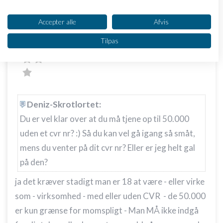
Dit samtykke og cookie gælder udelukkende for denne hjemmeside/app.
Cookie - John Hannover
Skrevet
07-04-2015
kl.
Se partnerliste (2 IAB-leverandører)
Accepter alle
Afvis
23:43
Vi bruger dine data til følgende formål:
Tilpas
IAB's behandlingsformål:
Opbevare og/eller tilgå oplysninger på en
enhed
Bruge begrænsede oplysninger til at vælge
annoncering
Deniz-Skrotlortet:
Du er vel klar over at du må tjene op til 50.000
Oprette profiler til tilpasset annoncering
uden et cvr nr? :) Så du kan vel gå igang så småt,
Bruge profiler til at vælge tilpasset
mens du venter på dit cvr nr? Eller er jeg helt gal
annoncering
på den?
Oprette profiler for at tilpasse indhold
ja det kræver stadigt man er 18 at være - eller virke
Bruge profiler til at vælge tilpasset indhold
som - virksomhed - med eller uden CVR - de 50.000
er kun grænse for momspligt - Man MÅ ikke indgå
Måle annonceringseffektivitet