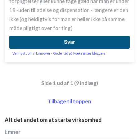
forpligtelser eller kunne tage gæld når man er under
Måle indholdseffektivitet
18 -uden tilladelse og dispensation - længere er den
Forstå målgrupper gennem statistikker eller
ikke (og heldigtvis for man er heller ikke på samme
kombinationer af oplysninger fra forskellige
måde pligtigt over for ting)
kilder
Udvikle og forbedre tjenester
Svar
Bruge begrænsede oplysninger til at vælge
Venligst John Hannover - Gode råd på Ivæksætter bloggen
indhold
IAB Special Features:
Bruge præcise geografiske
Side 1 ud af 1 (9 indlæg)
placeringsoplysninger
Identificere enheder baseret på aktivt
Tilbage til toppen
anmodede oplysninger
Ikke-IAB-behandlingsformål:
Alt det andet om at starte virksomhed
Nødvendig
Emner
Ydeevne