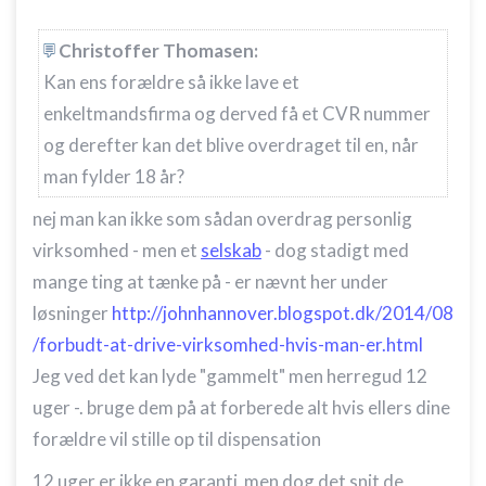
Christoffer Thomasen:
Kan ens forældre så ikke lave et
enkeltmandsfirma og derved få et CVR nummer
og derefter kan det blive overdraget til en, når
man fylder 18 år?
nej man kan ikke som sådan overdrag personlig
virksomhed - men et
selskab
- dog stadigt med
mange ting at tænke på - er nævnt her under
løsninger
http://johnhannover.blogspot.dk/2014/08
/forbudt-at-drive-virksomhed-hvis-man-er.html
Jeg ved det kan lyde "gammelt" men herregud 12
uger -. bruge dem på at forberede alt hvis ellers dine
forældre vil stille op til dispensation
12 uger er ikke en garanti men dog det snit de