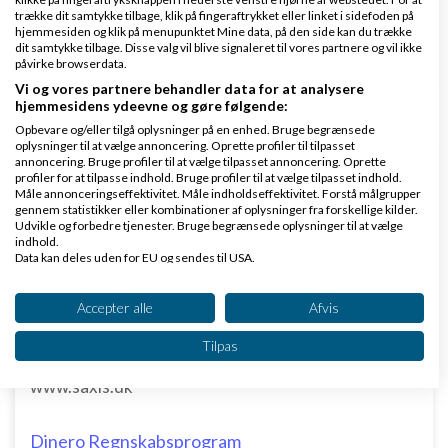
trække dit samtykke tilbage, klik på fingeraftrykket eller linket i sidefoden på
hjemmesiden og klik på menupunktet Mine data, på den side kan du trække
0 svar
dit samtykke tilbage. Disse valg vil blive signaleret til vores partnere og vil ikke
påvirke browserdata.
Vi og vores partnere behandler data for at analysere
hjemmesidens ydeevne og gøre følgende:
Opbevare og/eller tilgå oplysninger på en enhed. Bruge begrænsede
oplysninger til at vælge annoncering. Oprette profiler til tilpasset
annoncering. Bruge profiler til at vælge tilpasset annoncering. Oprette
Klar lønnen med Danløn
profiler for at tilpasse indhold. Bruge profiler til at vælge tilpasset indhold.
Måle annonceringseffektivitet. Måle indholdseffektivitet. Forstå målgrupper
Lav løn på et øjeblik–nemt, sikkert
gennem statistikker eller kombinationer af oplysninger fra forskellige kilder.
Udvikle og forbedre tjenester. Bruge begrænsede oplysninger til at vælge
og billigt. Opret gratis konto.
indhold.
www.danlon.dk/
Data kan deles uden for EU og sendes til USA.
Dit samtykke og cookie gælder udelukkende for denne hjemmeside/app.
Se partnerliste (2 IAB-leverandører)
Accepter alle
Afvis
Køb en virksomhed
Vi bruger dine data til følgende formål:
Køb en virksomhed med
Tilpas
IAB's behandlingsformål:
kunder og omsætning hos Saxis
www.saxis.dk
Opbevare og/eller tilgå oplysninger på en
enhed
Dinero Regnskabsprogram
Bruge begrænsede oplysninger til at vælge