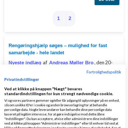
1
2
Rengøringshjælp søges – mulighed for fast
samarbejde - hele landet
af
,
den 20-
Nyeste indlæg
Andreas Møller Bro
09-2025 kl. 14:14
Fortrolighedspolitik
Privatindstillinger
5 svar
Ved at klikke på knappen "Nægt" bevares
standardindstillingen for kun strengt nødvendige cookie.
Vi og vores partnere gemmer og/eller får adgang til oplysninger på en enhed,
såsom unikke ID'er i cookie og anden browserlagring for at behandle
Clubtan
personlige data. Nogle leverandører kan behandle dine personlige data
baseret på legitim interesse, for at gøre indsigelse mod dette åbne
af
,
den 07-07-2025 kl.
"Indstillinger". Du kan acceptere, afvise eller administrere dine indstillinger
Nyeste indlæg
sine85
ved at klikke på knappen "Administrer indstillinger" eller til enhver tid ved at
15:03
klikke på fingeraftryksknappen i nederste venstre hjørne af webstedet. For at