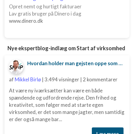
annoncering
Opret nemt og hurtigt fakturaer
Lav gratis bruger på Dinero i dag
Oprette profiler til tilpasset annoncering
www.dinero.dk
Bruge profiler til at vælge tilpasset
annoncering
Oprette profiler for at tilpasse indhold
Nye ekspertblog-indlæg om Start af virksomhed
Bruge profiler til at vælge tilpasset indhold
Hvordan holder man gejsten oppe som ny iværksætter?
Måle annonceringseffektivitet
af
Mikkel Birlø
|
3.494 visninger
|
2 kommentarer
Måle indholdseffektivitet
At være ny iværksætter kan være en både
Forstå målgrupper gennem statistikker eller
spændende og udfordrende rejse. Den frihed og
kombinationer af oplysninger fra forskellige
kreativitet, som følger med at starte egen
kilder
virksomhed, er det som mange jagter, men samtidig
Udvikle og forbedre tjenester
er der også mange bar...
Bruge begrænsede oplysninger til at vælge
Læs mere