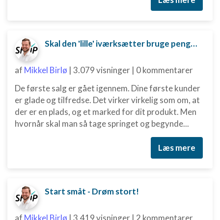
indhold
IAB Special Features:
Bruge præcise geografiske
placeringsoplysninger
Skal den 'lille' iværksætter bruge penge på digital marketing?
Identificere enheder baseret på aktivt
af
Mikkel Birlø
|
3.079 visninger
|
0 kommentarer
anmodede oplysninger
Ikke-IAB-behandlingsformål:
De første salg er gået igennem. Dine første kunder
er glade og tilfredse. Det virker virkelig som om, at
Nødvendig
der er en plads, og et marked for dit produkt. Men
Ydeevne
hvornår skal man så tage springet og begynde...
Funktionel
Læs mere
Annoncering / marketing
Start småt - Drøm stort!
af
Mikkel Birlø
|
3.419 visninger
|
2 kommentarer