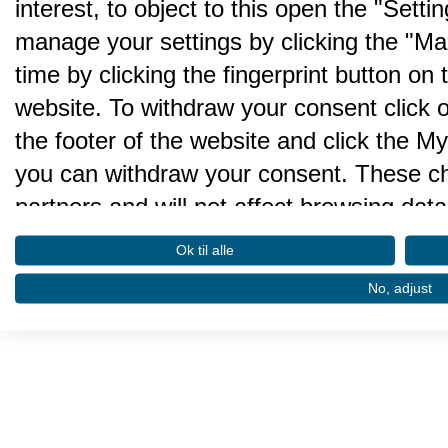
interest, to object to this open the "Sett
manage your settings by clicking the "Ma
time by clicking the fingerprint button on 
website. To withdraw your consent click on 
the footer of the website and click the 
you can withdraw your consent. These cho
partners and will not affect browsing data
We and our partners process da
Ok til alle
performance and to do the follo
No, adjust
Store and/or access information on a devi
advertising. Create profiles for personalis
select personalised advertising. Create pr
Use profiles to select personalised conte