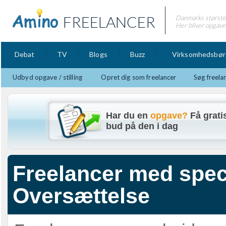
FREELANCER
Danmarks største 
Her bliver opgaver
Debat
TV
Blogs
Buzz
Virksomhedsbør
Udbyd opgave / stilling
Opret dig som freelancer
Søg freela
Har du en
opgave?
Få grati
bud på den i dag
Freelancer med spec
Oversættelse