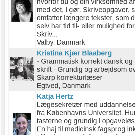
hvorfor du og din virksomhed a
med det, I gør. Skriveopgaver,
omfatter længere tekster, som d
selv har tid til- eller mulighed for
Skriv...
Valby, Danmark
Kristina Kjær Blaaberg
- Grammatisk korrekt dansk og 
skrift - Grundig og arbejdsom o
Skarp korrekturlæser
Egtved, Danmark
Katja Hertz
Lægesekretær med uddannelse 
fra Københavns Universitet. Hur
tasterne og grundig i opgavelø
En haj til medicinsk fagsprog ink