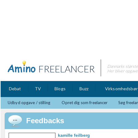
FREELANCER
Danmarks største 
Her bliver opgaver
Debat
TV
Blogs
Buzz
Virksomhedsbør
Udbyd opgave / stilling
Opret dig som freelancer
Søg freela
Feedbacks
kamille feilberg