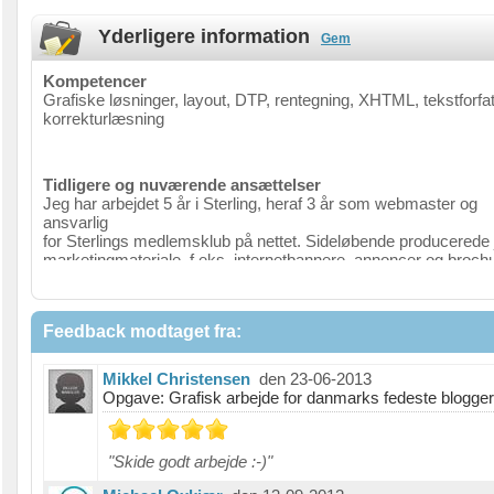
Yderligere information
Gem
Kompetencer
Grafiske løsninger, layout, DTP, rentegning, XHTML, tekstforfat
korrekturlæsning
Tidligere og nuværende ansættelser
Jeg har arbejdet 5 år i Sterling, heraf 3 år som webmaster og
ansvarlig
for Sterlings medlemsklub på nettet. Sideløbende producerede 
marketingmateriale, f.eks. internetbannere, annoncer og broch
og var desuden personalebladets redaktør, layouter, fotograf o
journalist.
Feedback modtaget fra:
Jeg forlod Sterling med udgangen af 2003 og var i en kort peri
marketingchef i AK Techotel A/S, indtil jeg blev ansat som
informationsmedarbejder på forlaget Alinea med ansvar for
Mikkel Christensen
den 23-06-2013
hjemmeside, nyhedsbrev, kontakt til reklamebureau, ad hoc
Opgave: Grafisk arbejde for danmarks fedeste blogger
marketingmateriale samt marketingtekster.
Har arbejdet som freelance grafiker og webmaster siden 2005.
"Skide godt arbejde :-)"