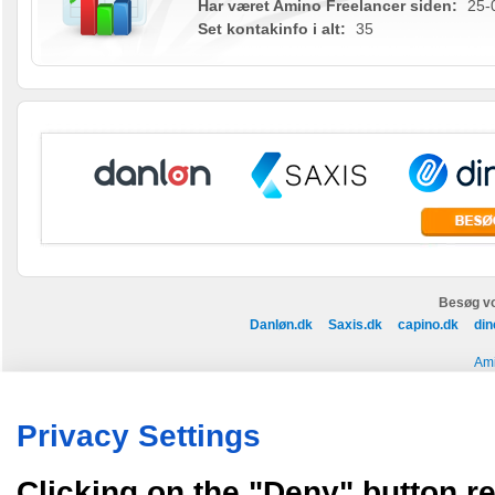
Har været Amino Freelancer siden:
25-
Set kontakinfo i alt:
35
Besøg vo
Danløn.dk
Saxis.dk
capino.dk
din
Ami
Køb annoncer på Amino
Regler for brug af Amino
Nyhedsbrev
Om Amino
Privacy Settings
Amino bruger cookies, tyg på den..
Clicking on the "Deny" button re