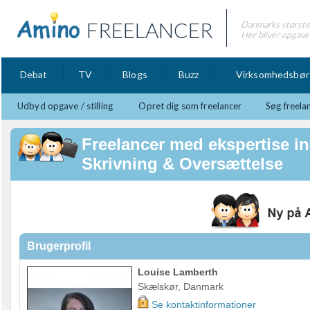
FREELANCER
Danmarks største 
Her bliver opgaver
Debat
TV
Blogs
Buzz
Virksomhedsbør
Udbyd opgave / stilling
Opret dig som freelancer
Søg freela
Freelancer med ekspertise in
Skrivning & Oversættelse
Brugerprofil
Louise Lamberth
Skælskør, Danmark
Se kontaktinformationer