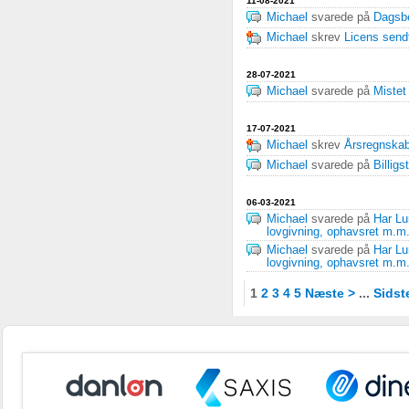
11-08-2021
Michael
svarede på
Dagsbe
Michael
skrev
Licens send
28-07-2021
Michael
svarede på
Miste
17-07-2021
Michael
skrev
Årsregnskab
Michael
svarede på
Billig
06-03-2021
Michael
svarede på
Har Lu
lovgivning, ophavsret m.m
Michael
svarede på
Har Lu
lovgivning, ophavsret m.m
1
2
3
4
5
Næste >
...
Sidst