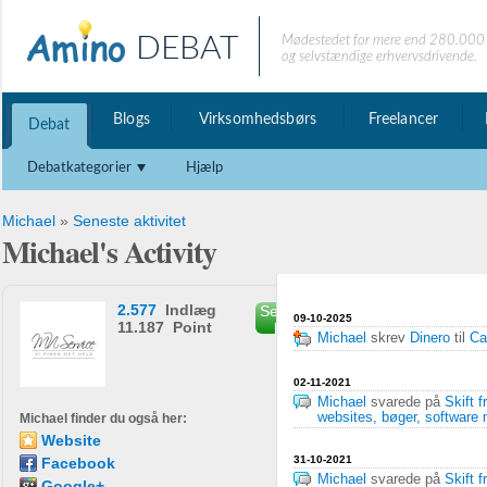
DEBAT
Mødestedet for mere end 280.000 
og selvstændige erhvervsdrivende.
Blogs
Virksomhedsbørs
Freelancer
Debat
Debatkategorier
Hjælp
Michael
»
Seneste aktivitet
Michael's Activity
2.577
Indlæg
Send privat
09-10-2025
11.187 Point
besked
Michael
skrev
Dinero
til
Ca
02-11-2021
Michael
svarede på
Skift 
websites, bøger, software
Michael finder du også her:
Website
31-10-2021
Facebook
Michael
svarede på
Skift 
Google+