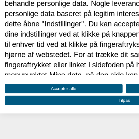
behandle personlige data. Nogle leveran
personlige data baseret på legitim intere
dette åbne "Indstillinger". Du kan accepte
dine indstillinger ved at klikke på knappen 
til enhver tid ved at klikke på fingeraftr
hjørne af webstedet. For at trække dit sa
fingeraftrykket eller linket i sidefoden p
menupunktet Mine data, på den side kan 
Disse valg vil blive signaleret til vores pa
Accepter alle
browserdata.
Tilpas
Vi og vores partnere behandler d
hjemmesidens ydeevne og gøre 
Opbevare og/eller tilgå oplysninger på 