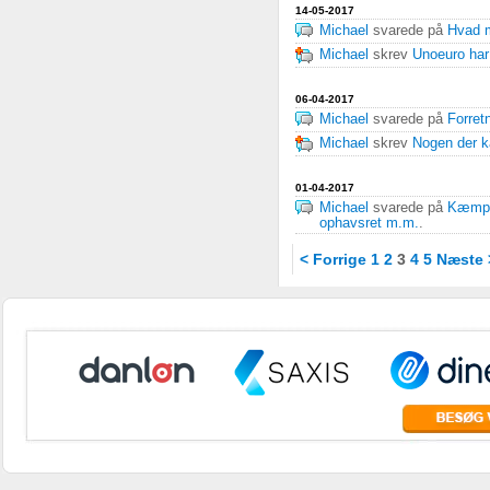
14-05-2017
Michael
svarede på
Hvad m
Michael
skrev
Unoeuro har 
06-04-2017
Michael
svarede på
Forret
Michael
skrev
Nogen der k
01-04-2017
Michael
svarede på
Kæmpe 
ophavsret m.m.
.
< Forrige
1
2
3
4
5
Næste 