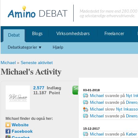
DEBAT
Mødestedet for mere end 280.000 
og selvstændige erhvervsdrivende.
Blogs
Virksomhedsbørs
Freelancer
Debat
Debatkategorier
Hjælp
Michael
»
Seneste aktivitet
Michael's Activity
2.577
Indlæg
Send privat
03-01-2018
11.187 Point
besked
Michael
svarede på
Nyt In
Michael
svarede på
Dinero,
Michael
skrev
Nyt Inkasso
Michael
svarede på
Dinero,
Michael finder du også her:
Website
15-12-2017
Facebook
Michael
svarede på
Køber 
Google+