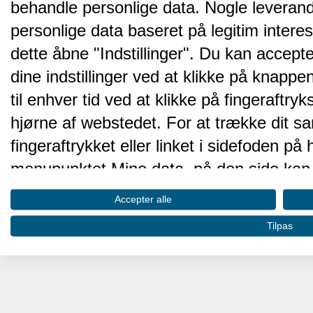
behandle personlige data. Nogle leveran
personlige data baseret på legitim intere
dette åbne "Indstillinger". Du kan accepte
dine indstillinger ved at klikke på knappen 
til enhver tid ved at klikke på fingeraftr
hjørne af webstedet. For at trække dit sa
fingeraftrykket eller linket i sidefoden p
menupunktet Mine data, på den side kan 
Disse valg vil blive signaleret til vores pa
Accepter alle
browserdata.
Tilpas
Vi og vores partnere behandler d
hjemmesidens ydeevne og gøre 
Opbevare og/eller tilgå oplysninger på 