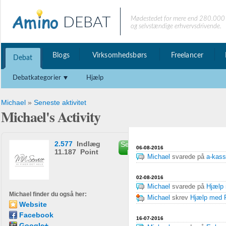
DEBAT
Mødestedet for mere end 280.000 
og selvstændige erhvervsdrivende.
Blogs
Virksomhedsbørs
Freelancer
Debat
Debatkategorier
Hjælp
Michael
»
Seneste aktivitet
Michael's Activity
2.577
Indlæg
Send privat
06-08-2016
11.187 Point
besked
Michael
svarede på
a-kas
02-08-2016
Michael
svarede på
Hjælp
Michael finder du også her:
Michael
skrev
Hjælp med 
Website
Facebook
16-07-2016
Google+