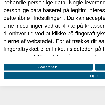
behandle personlige data. Nogle leveran
personlige data baseret på legitim intere
dette åbne "Indstillinger". Du kan accepte
dine indstillinger ved at klikke på knappen 
til enhver tid ved at klikke på fingeraftr
hjørne af webstedet. For at trække dit sa
fingeraftrykket eller linket i sidefoden p
menupunktet Mine data, på den side kan 
Disse valg vil blive signaleret til vores pa
Accepter alle
browserdata.
Tilpas
Vi og vores partnere behandler d
hjemmesidens ydeevne og gøre 
Opbevare og/eller tilgå oplysninger på 