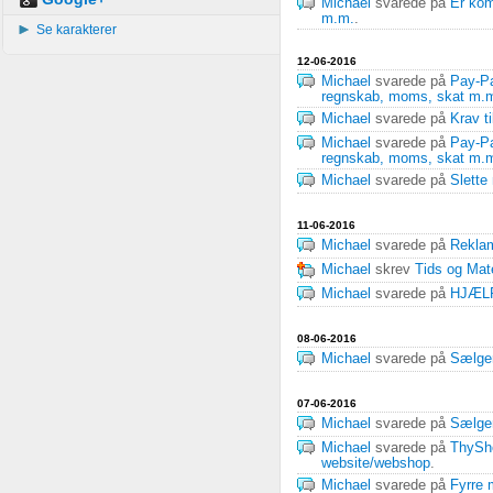
Michael
svarede på
Er kom
m.m.
.
Se karakterer
12-06-2016
Michael
svarede på
Pay-Pa
regnskab, moms, skat m.
Michael
svarede på
Krav t
Michael
svarede på
Pay-Pa
regnskab, moms, skat m.
Michael
svarede på
Slette
11-06-2016
Michael
svarede på
Reklam
Michael
skrev
Tids og Mate
Michael
svarede på
HJÆLP,
08-06-2016
Michael
svarede på
Sælge
07-06-2016
Michael
svarede på
Sælge
Michael
svarede på
ThySho
website/webshop
.
Michael
svarede på
Fyrre 