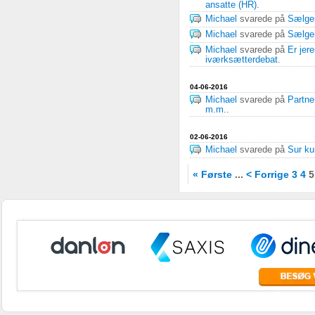
ansatte (HR)
.
Michael
svarede på
Sælge
Michael
svarede på
Sælge
Michael
svarede på
Er jer
iværksætterdebat
.
04-06-2016
Michael
svarede på
Partner
m.m.
.
02-06-2016
Michael
svarede på
Sur k
« Første
...
< Forrige
3
4