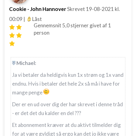
Bruge begrænsede oplysninger til at vælge
Cookie - John Hannover
Skrevet
19-08-2021
kl.
indhold
00:09
|
Låst
IAB Special Features:
Gennemsnit
5,0
stjerner givet af
1
person
Bruge præcise geografiske
placeringsoplysninger
Identificere enheder baseret på aktivt
anmodede oplysninger
Michael:
Ikke-IAB-behandlingsformål:
Ja vi betaler da heldigvis kun 1x strøm og 1x vand
Nødvendig
endnu. Hvis i betaler det hele 2x så må i have for
Ydeevne
mange penge
Funktionel
Der er en ud over dig der har skrevet i denne tråd
Annoncering / marketing
- er det det du kalder en del ???
Et abonnement kræver at du aktivt tilmelder dig
for at være gyldigt så ergo kan det jo ikke være