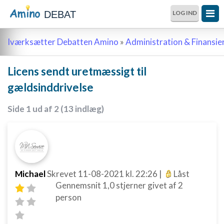
DEBAT
LOG IND
Iværksætter Debatten Amino
»
Administration & Finansie
Licens sendt uretmæssigt til
gældsinddrivelse
Side 1 ud af 2 (13 indlæg)
Michael
Skrevet
11-08-2021
kl. 22:26
|
Låst
Gennemsnit
1,0
stjerner givet af
2
person