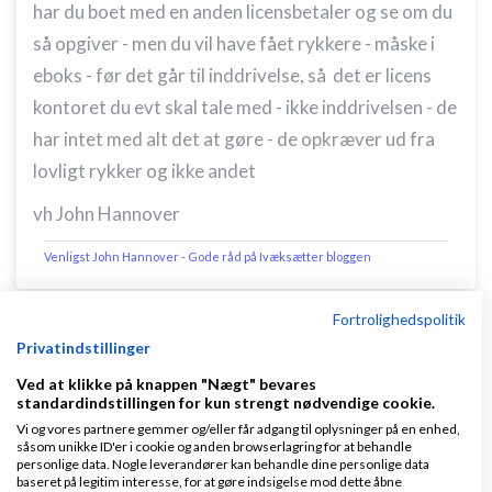
har du boet med en anden licensbetaler og se om du
så opgiver - men du vil have fået rykkere - måske i
eboks - før det går til inddrivelse, så det er licens
kontoret du evt skal tale med - ikke inddrivelsen - de
har intet med alt det at gøre - de opkræver ud fra
lovligt rykker og ikke andet
vh John Hannover
Venligst John Hannover - Gode råd på Ivæksætter bloggen
Fortrolighedspolitik
Privatindstillinger
Ved at klikke på knappen "Nægt" bevares
standardindstillingen for kun strengt nødvendige cookie.
Michael
Skrevet
18-08-2021
kl. 20:24
|
Låst
Vi og vores partnere gemmer og/eller får adgang til oplysninger på en enhed,
Gennemsnit
1,0
stjerner givet af
1
såsom unikke ID'er i cookie og anden browserlagring for at behandle
personlige data. Nogle leverandører kan behandle dine personlige data
person
baseret på legitim interesse, for at gøre indsigelse mod dette åbne