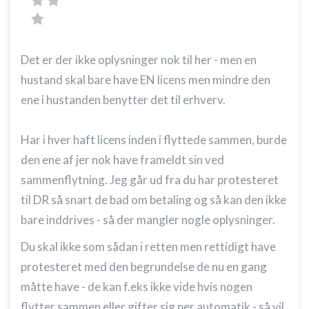
Det er der ikke oplysninger nok til her - men en
hustand skal bare have EN licens men mindre den
ene i hustanden benytter det til erhverv.
Har i hver haft licens inden i flyttede sammen, burde
den ene af jer nok have frameldt sin ved
sammenflytning. Jeg går ud fra du har protesteret
til DR så snart de bad om betaling og så kan den ikke
bare inddrives - så der mangler nogle oplysninger.
Du skal ikke som sådan i retten men rettidigt have
protesteret med den begrundelse de nu en gang
måtte have - de kan f.eks ikke vide hvis nogen
flytter sammen eller gifter sig per automatik - så vil