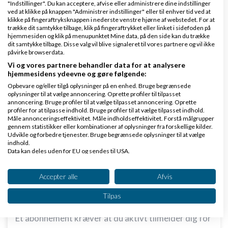
"Indstillinger". Du kan acceptere, afvise eller administrere dine indstillinger
ved at klikke på knappen "Administrer indstillinger" eller til enhver tid ved at
klikke på fingeraftryksknappen i nederste venstre hjørne af webstedet. For at
trække dit samtykke tilbage, klik på fingeraftrykket eller linket i sidefoden på
hjemmesiden og klik på menupunktet Mine data, på den side kan du trække
Alle steder gør de da det - lige som en del har
dit samtykke tilbage. Disse valg vil blive signaleret til vores partnere og vil ikke
påvirke browserdata.
forsøgt at forklare dig - Hvis du har abonnement
Vi og vores partnere behandler data for at analysere
og ikke opsiger det, så forsætter du betalingen
hjemmesidens ydeevne og gøre følgende:
efter at være flyttet - men vil jo normalt have det
Opbevare og/eller tilgå oplysninger på en enhed. Bruge begrænsede
oplysninger til at vælge annoncering. Oprette profiler til tilpasset
med i salget, at køber overtager - og der vil være
annoncering. Bruge profiler til at vælge tilpasset annoncering. Oprette
profiler for at tilpasse indhold. Bruge profiler til at vælge tilpasset indhold.
måleraflæsning og alt
Måle annonceringseffektivitet. Måle indholdseffektivitet. Forstå målgrupper
gennem statistikker eller kombinationer af oplysninger fra forskellige kilder.
Ja vi betaler da heldigvis kun 1x strøm og 1x vand
Udvikle og forbedre tjenester. Bruge begrænsede oplysninger til at vælge
indhold.
endnu. Hvis i betaler det hele 2x så må i have for
Data kan deles uden for EU og sendes til USA.
mange penge
Dit samtykke og cookie gælder udelukkende for denne hjemmeside/app.
Se partnerliste (2 IAB-leverandører)
Accepter alle
Afvis
Der er en ud over dig der har skrevet i denne
tråd
-
Vi bruger dine data til følgende formål:
Tilpas
er det det du kalder en del ???
IAB's behandlingsformål:
Et abonnement kræver at du aktivt tilmelder dig for
Opbevare og/eller tilgå oplysninger på en
enhed