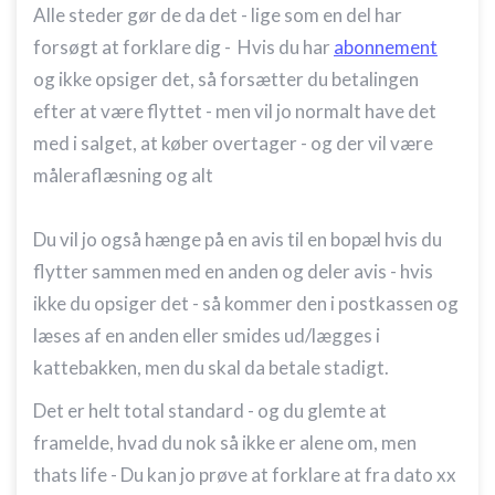
Alle steder gør de da det - lige som en del har
forsøgt at forklare dig - Hvis du har
abonnement
og ikke opsiger det, så forsætter du betalingen
efter at være flyttet - men vil jo normalt have det
med i salget, at køber overtager - og der vil være
måleraflæsning og alt
Du vil jo også hænge på en avis til en bopæl hvis du
flytter sammen med en anden og deler avis - hvis
ikke du opsiger det - så kommer den i postkassen og
læses af en anden eller smides ud/lægges i
kattebakken, men du skal da betale stadigt.
Det er helt total standard - og du glemte at
framelde, hvad du nok så ikke er alene om, men
thats life - Du kan jo prøve at forklare at fra dato xx