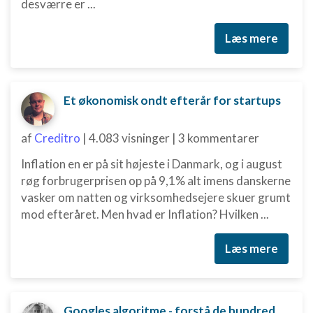
desværre er ...
Læs mere
Et økonomisk ondt efterår for startups
af
Creditro
|
4.083 visninger
|
3 kommentarer
Inflation en er på sit højeste i Danmark, og i august
røg forbrugerprisen op på 9,1% alt imens danskerne
vasker om natten og virksomhedsejere skuer grumt
mod efteråret. Men hvad er Inflation? Hvilken ...
Læs mere
Googles algoritme - forstå de hundredvis af parametre bag