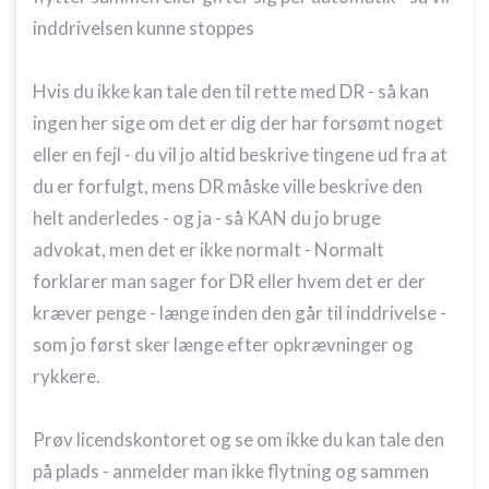
inddrivelsen kunne stoppes
Hvis du ikke kan tale den til rette med DR - så kan
ingen her sige om det er dig der har forsømt noget
eller en fejl - du vil jo altid beskrive tingene ud fra at
du er forfulgt, mens DR måske ville beskrive den
helt anderledes - og ja - så KAN du jo bruge
advokat, men det er ikke normalt - Normalt
forklarer man sager for DR eller hvem det er der
kræver penge - længe inden den går til inddrivelse -
som jo først sker længe efter opkrævninger og
rykkere.
Prøv licendskontoret og se om ikke du kan tale den
på plads - anmelder man ikke flytning og sammen