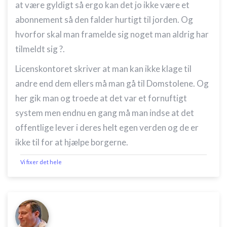
at være gyldigt så ergo kan det jo ikke være et
abonnement så den falder hurtigt til jorden. Og
Bruge begrænsede oplysninger til at vælge
annoncering
hvorfor skal man framelde sig noget man aldrig har
tilmeldt sig ?.
Oprette profiler til tilpasset annoncering
Licenskontoret skriver at man kan ikke klage til
Bruge profiler til at vælge tilpasset
annoncering
andre end dem ellers må man gå til Domstolene. Og
her gik man og troede at det var et fornuftigt
Oprette profiler for at tilpasse indhold
system men endnu en gang må man indse at det
Bruge profiler til at vælge tilpasset indhold
offentlige lever i deres helt egen verden og de er
Måle annonceringseffektivitet
ikke til for at hjælpe borgerne.
Måle indholdseffektivitet
Vi fixer det hele
Forstå målgrupper gennem statistikker eller
kombinationer af oplysninger fra forskellige
kilder
Udvikle og forbedre tjenester