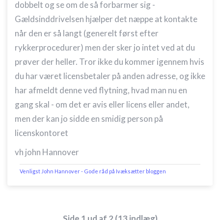
dobbelt og se om de så forbarmer sig -
Gældsinddrivelsen hjælper det næppe at kontakte
når den er så langt (generelt først efter
rykkerprocedurer) men der sker jo intet ved at du
prøver der heller. Tror ikke du kommer igennem hvis
du har været licensbetaler på anden adresse, og ikke
har afmeldt denne ved flytning, hvad man nu en
gang skal - om det er avis eller licens eller andet,
men der kan jo sidde en smidig person på
licenskontoret
vh john Hannover
Venligst John Hannover - Gode råd på Ivæksætter bloggen
Side 1 ud af 2 (13 indlæg)