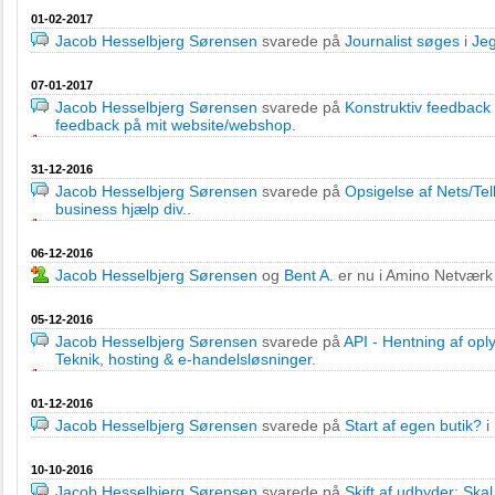
01-02-2017
Jacob Hesselbjerg Sørensen
svarede på
Journalist søges
i
Jeg
07-01-2017
Jacob Hesselbjerg Sørensen
svarede på
Konstruktiv feedback
feedback på mit website/webshop
.
31-12-2016
Jacob Hesselbjerg Sørensen
svarede på
Opsigelse af Nets/Tell
business hjælp div.
.
06-12-2016
Jacob Hesselbjerg Sørensen
og
Bent A.
er nu i Amino Netvær
05-12-2016
Jacob Hesselbjerg Sørensen
svarede på
API - Hentning af opl
Teknik, hosting & e-handelsløsninger
.
01-12-2016
Jacob Hesselbjerg Sørensen
svarede på
Start af egen butik?
i
10-10-2016
Jacob Hesselbjerg Sørensen
svarede på
Skift af udbyder: Skal 