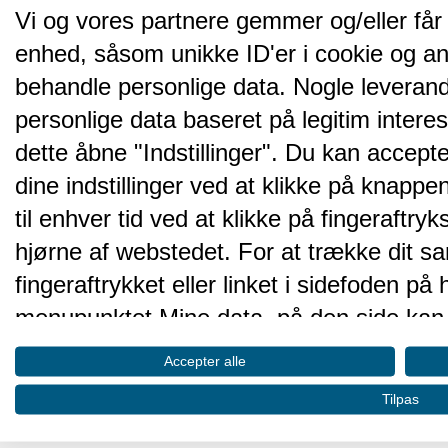
Vi og vores partnere gemmer og/eller får
enhed, såsom unikke ID'er i cookie og an
behandle personlige data. Nogle leveran
personlige data baseret på legitim intere
dette åbne "Indstillinger". Du kan accepte
dine indstillinger ved at klikke på knappen 
til enhver tid ved at klikke på fingeraftr
hjørne af webstedet. For at trække dit sa
fingeraftrykket eller linket i sidefoden p
menupunktet Mine data, på den side kan 
Disse valg vil blive signaleret til vores pa
Accepter alle
browserdata.
Tilpas
Vi og vores partnere behandler d