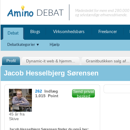
DEBAT
Mødestedet for mere end 280.000 
og selvstændige erhvervsdrivende.
Blogs
Virksomhedsbørs
Freelancer
Debat
Debatkategorier
Hjælp
Profil
Dynamic-it web & hjemm...
Granitbutikken salg af...
Jacob Hesselbjerg Sørensen
262
Indlæg
Send privat
1.015 Point
besked
45 år fra
Skive
Jacob Hesselbjerg Sørensen finder du også her: