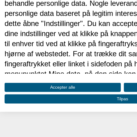
behandle personlige data. Nogle leveran
personlige data baseret på legitim intere
dette åbne "Indstillinger". Du kan accepte
dine indstillinger ved at klikke på knappen 
til enhver tid ved at klikke på fingeraftr
hjørne af webstedet. For at trække dit sa
fingeraftrykket eller linket i sidefoden p
menupunktet Mine data, på den side kan 
Disse valg vil blive signaleret til vores pa
Accepter alle
browserdata.
Tilpas
Vi og vores partnere behandler d
hjemmesidens ydeevne og gøre 
Opbevare og/eller tilgå oplysninger på 