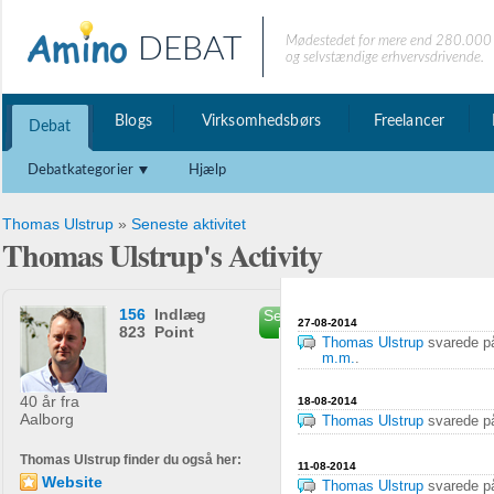
DEBAT
Mødestedet for mere end 280.000 
og selvstændige erhvervsdrivende.
Blogs
Virksomhedsbørs
Freelancer
Debat
Debatkategorier
Hjælp
Thomas Ulstrup
»
Seneste aktivitet
Thomas Ulstrup's Activity
156
Indlæg
Send privat
27-08-2014
823 Point
besked
Thomas Ulstrup
svarede 
m.m.
.
40 år fra
18-08-2014
Aalborg
Thomas Ulstrup
svarede 
Thomas Ulstrup finder du også her:
11-08-2014
Website
Thomas Ulstrup
svarede 