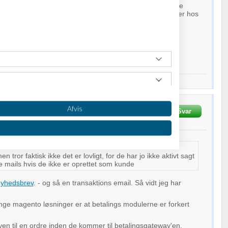
nder benytter sig af det i deres Magento-webshops. Disse
og kun recovery-mails ud til folk, der i forvejen er kunder hos
i følgende recovery-
ww.magentocommerce.com/magento-connect/ebizmarts-
al-mailchimp-and-mandrill-integration.html
l
Google
og researche lidt omkring "cart recovery".
Afvis
Skrevet
30-01-2014
kl. 13:51
Svar
.com
en tror faktisk ikke det er lovligt, for de har jo ikke aktivt sagt
ge mails hvis de ikke er oprettet som kunde
yhedsbrev
. - og så en transaktions email. Så vidt jeg har
ge magento løsninger er at betalings modulerne er forkert
en til en ordre inden de kommer til betalingsgateway'en.
oplysninger fra forskellige