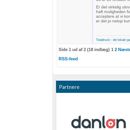
Er det virkelig ulo
haft muligheden fo
acceptere at vi ko
er det jo netop kund
Totaltruck - din lokale g
Side 1 ud af 2 (18 indlæg)
1
2
Næste
RSS-feed
Partnere