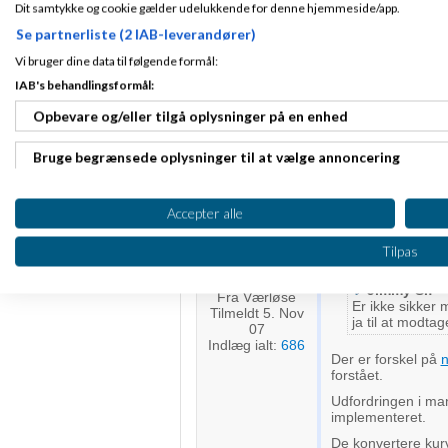
Dit samtykke og cookie gælder udelukkende for denne hjemmeside/app.
Nogle af vores ku
webshops
sender d
Fra Aalborg
Se partnerliste (2 IAB-leverandører)
webshoppen
.
Tilmeldt 12. Nov
12
Vi bruger dine data til følgende formål:
I Magento bruger v
Indlæg ialt:
156
system:
http://w
IAB's behandlingsformål:
magemonkey-offici
Opbevare og/eller tilgå oplysninger på en enhed
Du kan med forde
Bruge begrænsede oplysninger til at vælge annoncering
http://siino.dk
Oprette profiler til tilpasset annoncering
Accepter alle
Nils
Fra
Kammalou
Bruge profiler til at vælge tilpasset annoncering
Tilpas
Oprette profiler for at tilpasse indhold
Jimmy S.:
Fra Værløse
Er ikke sikker m
Tilmeldt 5. Nov
Bruge profiler til at vælge tilpasset indhold
ja til at modta
07
Indlæg ialt:
686
Der er forskel på
n
Måle annonceringseffektivitet
forstået.
Udfordringen i man
Måle indholdseffektivitet
implementeret.
De konvertere kurv
Forstå målgrupper gennem statistikker eller kombinationer af 