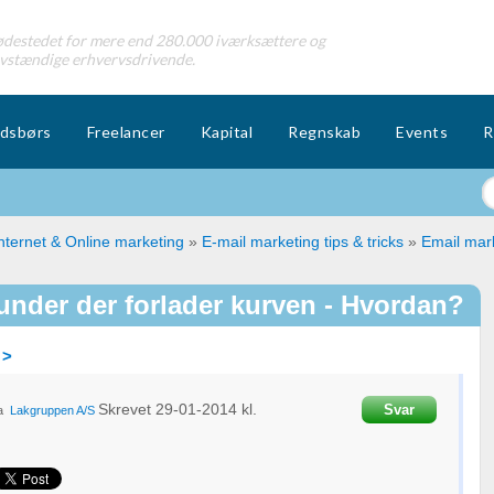
destedet for mere end 280.000 iværksættere og
lvstændige erhvervsdrivende.
dsbørs
Freelancer
Kapital
Regnskab
Events
R
nternet & Online marketing
»
E-mail marketing tips & tricks
»
Email mark
under der forlader kurven - Hvordan?
 >
Skrevet
29-01-2014
kl.
Svar
ra
Lakgruppen A/S