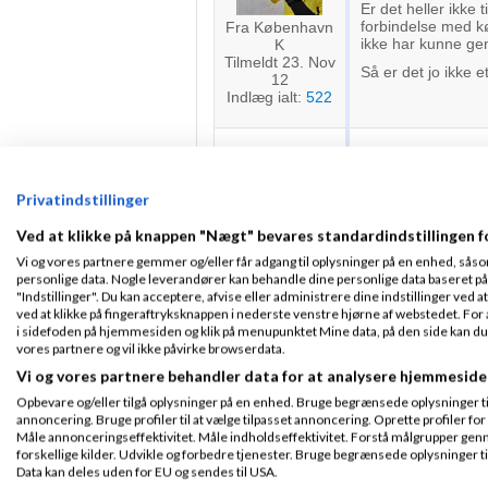
Er det heller ikke 
forbindelse med køb
Fra København
ikke har kunne g
K
Tilmeldt 23. Nov
Så er det jo ikke 
12
Indlæg ialt:
522
Jesper Lauges
2014
kl. 13:13
Privatindstillinger
Fra Korsør
Ved at klikke på knappen "Nægt" bevares standardindstillingen f
Tilmeldt 26. Feb
Nej - du kan ikke s
Vi og vores partnere gemmer og/eller får adgang til oplysninger på en enhed, såso
09
Og Nej til skovmos
personlige data. Nogle leverandører kan behandle dine personlige data baseret på 
Indlæg ialt:
5072
"Indstillinger". Du kan acceptere, afvise eller administrere dine indstillinger ved at
Men om i vil følge r
ved at klikke på fingeraftryksknappen i nederste venstre hjørne af webstedet. For at
i sidefoden på hjemmesiden og klik på menupunktet Mine data, på den side kan du træ
Jeg har da selv mo
vores partnere og vil ikke påvirke browserdata.
de allerstørste si
Vi og vores partnere behandler data for at analysere hjemmeside
Opbevare og/eller tilgå oplysninger på en enhed. Bruge begrænsede oplysninger til 
annoncering. Bruge profiler til at vælge tilpasset annoncering. Oprette profiler for a
Thomas Ulstru
Måle annonceringseffektivitet. Måle indholdseffektivitet. Forstå målgrupper genn
forskellige kilder. Udvikle og forbedre tjenester. Bruge begrænsede oplysninger ti
Data kan deles uden for EU og sendes til USA.