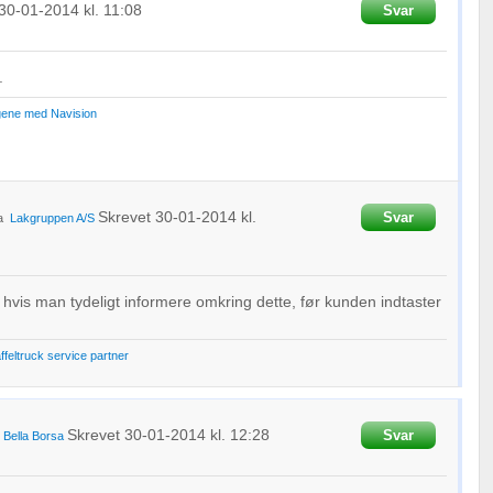
30-01-2014
kl. 11:08
Svar
.
gene med Navision
Skrevet
30-01-2014
kl.
Svar
ra
Lakgruppen A/S
 hvis man tydeligt informere omkring dette, før kunden indtaster
affeltruck service partner
Skrevet
30-01-2014
kl. 12:28
Svar
a
Bella Borsa