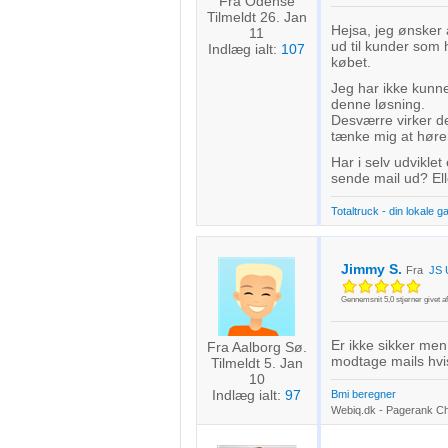
Fra Odense
Tilmeldt 26. Jan
Hejsa, jeg ønsker 
11
ud til kunder som 
Indlæg ialt:
107
købet.
Jeg har ikke kunn
denne løsning.
Desværre virker d
tænke mig at høre
Har i selv udviklet
sende mail ud? Ell
Totaltruck - din lokale g
Jimmy S.
Fra
JS 
Gennemsnit
5,0
stjerner givet a
Er ikke sikker men t
Fra Aalborg Sø.
modtage mails hvi
Tilmeldt 5. Jan
10
Indlæg ialt:
97
Bmi beregner
Webiq.dk - Pagerank C