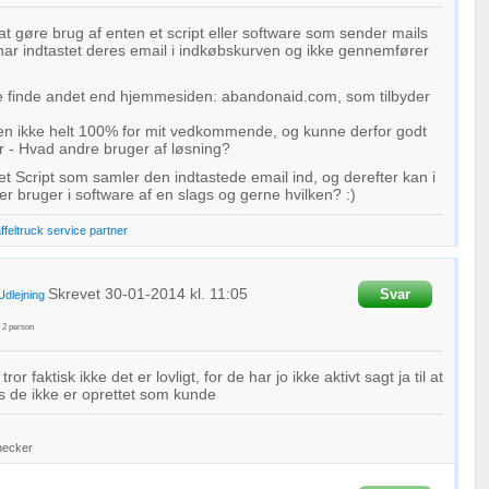
at gøre brug af enten et script eller software som sender mails
har indtastet deres email i indkøbskurven og ikke gennemfører
e finde andet end hjemmesiden: abandonaid.com, som tilbyder
en ikke helt 100% for mit vedkommende, og kunne derfor godt
r - Hvad andre bruger af løsning?
 et Script som samler den indtastede email ind, og derefter kan i
er bruger i software af en slags og gerne hvilken? :)
affeltruck service partner
Skrevet
30-01-2014
kl. 11:05
Svar
Udlejning
f
2
person
ror faktisk ikke det er lovligt, for de har jo ikke aktivt sagt ja til at
s de ikke er oprettet som kunde
hecker