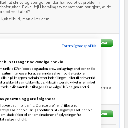
tilladt at skrive og spørge, om der har været et problem i
sforløbet. F.eks. fejl i betalingssystemet som har gjort, at de
ennemføre købet?
et købstilbud, man giver dem.
en
Skrevet
30-01-
Svar
Fra
Sliknet
Thai-invest aps
Fortrolighedspolitik
or kun strengt nødvendige cookie.
krive dig ud af det.
m unikke ID'er i cookie og anden browserlagring for at behandle
e - det er blot en "søgt genvej"
legitim interesse, for at gøre indsigelse mod dette åbne
 klikke på knappen "Administrer indstillinger" eller til enhver tid
eglerne er jo op til jer selv - risikoen indbefattet.
 trække dit samtykke tilbage, klik på fingeraftrykket eller linket
kke dit samtykke tilbage. Disse valg vil blive signaleret til
dtaget flere "opfølgningsmails" ved afbrudt køb - bla. fra en af
der herhjemme.
ns ydeevne og gøre følgende:
at vælge annoncering. Oprette profiler til tilpasset
t tilpasse indhold. Bruge profiler til at vælge tilpasset indhold.
p
Skrevet
30-01-2014
kl. 13:41
Svar
Fra
Siino
em statistikker eller kombinationer af oplysninger fra
l at vælge indhold.