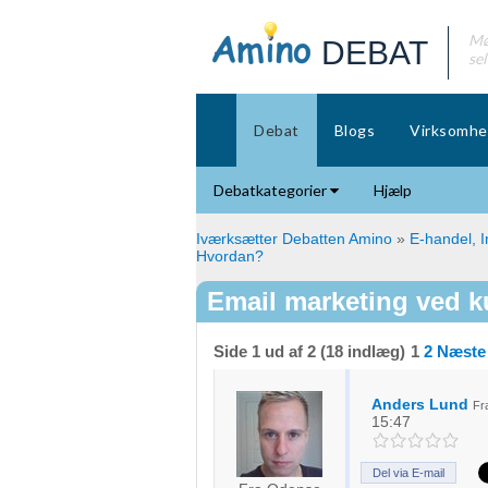
Mø
DEBAT
se
Debat
Blogs
Virksomhe
Debatkategorier
Hjælp
Iværksætter Debatten Amino
»
E-handel, I
Hvordan?
Email marketing ved k
Side 1 ud af 2 (18 indlæg)
1
2
Næste
Anders Lund
F
15:47
Del via E-mail