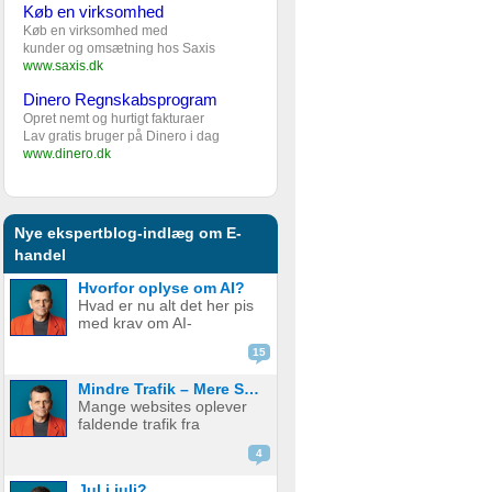
Køb en virksomhed
Køb en virksomhed med
kunder og omsætning hos Saxis
www.saxis.dk
Dinero Regnskabsprogram
Opret nemt og hurtigt fakturaer
Lav gratis bruger på Dinero i dag
www.dinero.dk
Nye ekspertblog-indlæg om E-
handel
Hvorfor oplyse om AI?
Hvad er nu alt det her pis
med krav om AI-
disclaimere? YouTube vil
15
have det. Spotify vil have
det. Og andre platforme
Mindre Trafik – Mere Salg
hopper også med på
Mange websites oplever
vognen. Men… hvorfor
faldende trafik fra
egentlig? OK, boomer –
søgemaskiner som
hvad er logikken he...
4
Google. Nogle mistænker
at det skyldes AI. Andre at
Jul i juli?