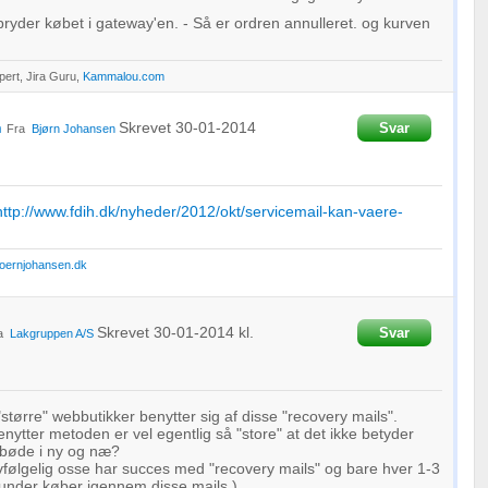
ryder købet i gateway'en. - Så er ordren annulleret. og kurven
ert, Jira Guru,
Kammalou.com
n
Skrevet
30-01-2014
Svar
Fra
Bjørn Johansen
http://www.fdih.dk/nyheder/2012/okt/servicemail-kan-vaere-
oernjohansen.dk
Skrevet
30-01-2014
kl.
Svar
ra
Lakgruppen A/S
"større" webbutikker benytter sig af disse "recovery mails".
nytter metoden er vel egentlig så "store" at det ikke betyder
 bøde i ny og næ?
vfølgelig osse har succes med "recovery mails" og bare hver 1-3
kunder køber igennem disse mails.)