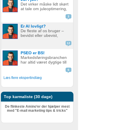
de bare ikke ranker så
Det virker måske lidt skørt
godt som før. Men er det
at tale om juleoptimering,
nu så slemt? Måske er det
mens vi stadig sveder
slet ikke så v...
3
under sommerens
hedebølge. Men der er
Er AI lovligt?
faktisk god grund til det.
De fleste af os bruger –
Alt for mange glemmer at
bevidst eller ubevist,
forberede deres website
værktøjer i dag som helt
eller web...
12
eller delvist bygger på AI.
Det er derfor relevant at
PSEO er BS!
stille spørgsmål ved, om
Markedsføringsbranchen
det er lovligt. AI er en
har altid været dygtige till
meget bred betegnelse
at pakke gammel fisk ind i
–...
6
nyt, skinnende papir.
Nogle gange lidt for
Læs flere ekspertindlæg
dygtige. Giv en støvet,
gammel strategi, eller en
metode der har fået
meget kr...
Top karmaliste (30 dage)
De flinkeste Amino’er der hjælper mest
med "E-mail marketing tips & tricks"