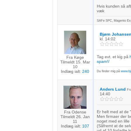
kilder
Hvis kunden så afb
væk
Udvikle og forbedre tjenester
SAFe SPC, Magento Exp
Bruge begrænsede oplysninger til at vælge indhold
Bjørn Johanse
IAB Special Features:
kl. 14:02
Bruge præcise geografiske placeringsoplysninger
Tag evt. et kig på
Fra Køge
Identificere enheder baseret på aktivt anmodede oplysninger
spam!/
Tilmeldt 15. Mar
10
Ikke-IAB-behandlingsformål:
Indlæg ialt:
240
Du finder mig på
www.bj
Nødvendig
Ydeevne
Anders Lund
F
14:40
Funktionel
Er helt med at de 
Fra Odense
Annoncering / marketing
Men firmaer der be
Tilmeldt 26. Jan
noget med en lille
11
(Såfremt at de sel
Indlæg ialt:
107
ud af 10 forladte 