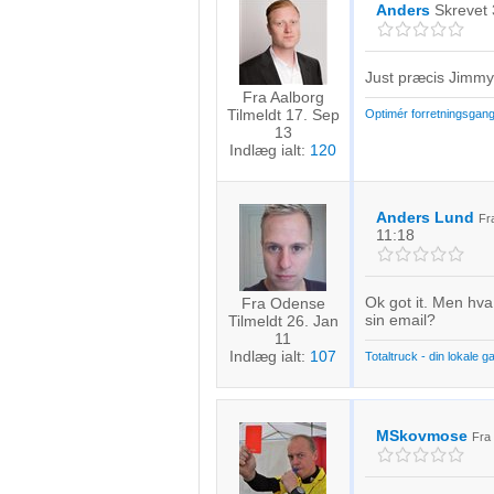
Anders
Skrevet
Just præcis Jimmy
Fra Aalborg
Tilmeldt 17. Sep
Optimér forretningsgan
13
Indlæg ialt:
120
Anders Lund
F
11:18
Ok got it. Men hva
Fra Odense
sin email?
Tilmeldt 26. Jan
11
Indlæg ialt:
107
Totaltruck - din lokale g
MSkovmose
Fr