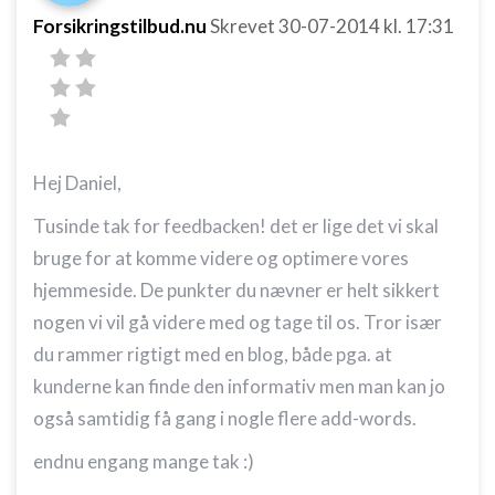
indhold
Forsikringstilbud.nu
Skrevet
30-07-2014
kl. 17:31
IAB Special Features:
Bruge præcise geografiske
placeringsoplysninger
Identificere enheder baseret på aktivt
anmodede oplysninger
Hej Daniel,
Ikke-IAB-behandlingsformål:
Tusinde tak for feedbacken! det er lige det vi skal
Nødvendig
bruge for at komme videre og optimere vores
Ydeevne
hjemmeside. De punkter du nævner er helt sikkert
nogen vi vil gå videre med og tage til os. Tror især
Funktionel
du rammer rigtigt med en blog, både pga. at
Annoncering / marketing
kunderne kan finde den informativ men man kan jo
også samtidig få gang i nogle flere add-words.
endnu engang mange tak :)