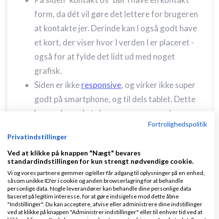
form, da dét vil gøre det lettere for brugeren
at kontakte jer. Derinde kan I også godt have
et kort, der viser hvor I verden I er placeret -
også for at fylde det lidt ud med noget
grafisk.
Siden er ikke
responsive
, og virker ikke super
godt på smartphone, og til dels tablet. Dette
kan ende med at skræmme nogen væk.
Fortrolighedspolitik
En
blog
er altid en god idé: Lav en blog med
Privatindstillinger
indlæg
der hjælper en potentiel bruger
Ved at klikke på knappen "Nægt" bevares
igennem forsikringen, både for at få noget
standardindstillingen for kun strengt nødvendige cookie.
mere indhold, og opbygge troværdighed.
Vi og vores partnere gemmer og/eller får adgang til oplysninger på en enhed,
såsom unikke ID'er i cookie og anden browserlagring for at behandle
Held og lykke med det!
personlige data. Nogle leverandører kan behandle dine personlige data
baseret på legitim interesse, for at gøre indsigelse mod dette åbne
"Indstillinger". Du kan acceptere, afvise eller administrere dine indstillinger
Svar
ved at klikke på knappen "Administrer indstillinger" eller til enhver tid ved at