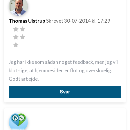
Bruge begrænsede oplysninger til at vælge
annoncering
Oprette profiler til tilpasset annoncering
Thomas Ulstrup
Skrevet
30-07-2014
kl. 17:29
Bruge profiler til at vælge tilpasset
annoncering
Oprette profiler for at tilpasse indhold
Bruge profiler til at vælge tilpasset indhold
Jeg har ikke som sådan noget feedback, men jeg vil
Måle annonceringseffektivitet
blot sige, at hjemmesiden er flot og overskuelig.
Godt arbejde.
Måle indholdseffektivitet
Svar
Forstå målgrupper gennem statistikker eller
kombinationer af oplysninger fra forskellige
kilder
Udvikle og forbedre tjenester
Bruge begrænsede oplysninger til at vælge