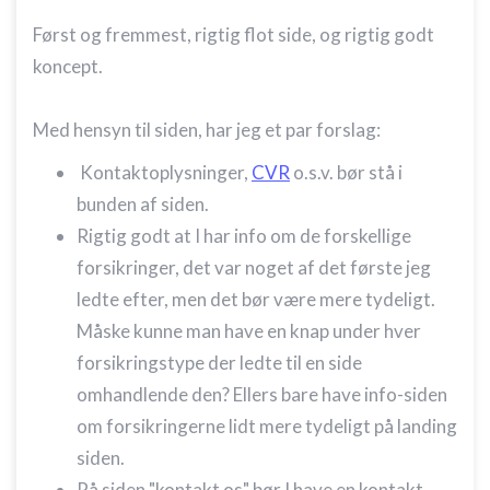
Først og fremmest, rigtig flot side, og rigtig godt
koncept.
Med hensyn til siden, har jeg et par forslag:
Kontaktoplysninger,
CVR
o.s.v. bør stå i
bunden af siden.
Rigtig godt at I har info om de forskellige
forsikringer, det var noget af det første jeg
ledte efter, men det bør være mere tydeligt.
Måske kunne man have en knap under hver
forsikringstype der ledte til en side
omhandlende den? Ellers bare have info-siden
om forsikringerne lidt mere tydeligt på landing
siden.
På siden "kontakt os" bør I have en kontakt