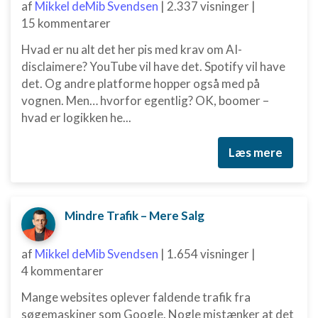
af
Mikkel deMib Svendsen
|
2.337 visninger
|
15 kommentarer
Hvad er nu alt det her pis med krav om AI-
disclaimere? YouTube vil have det. Spotify vil have
det. Og andre platforme hopper også med på
vognen. Men… hvorfor egentlig? OK, boomer –
hvad er logikken he...
Læs mere
Mindre Trafik – Mere Salg
af
Mikkel deMib Svendsen
|
1.654 visninger
|
4 kommentarer
Mange websites oplever faldende trafik fra
søgemaskiner som Google. Nogle mistænker at det