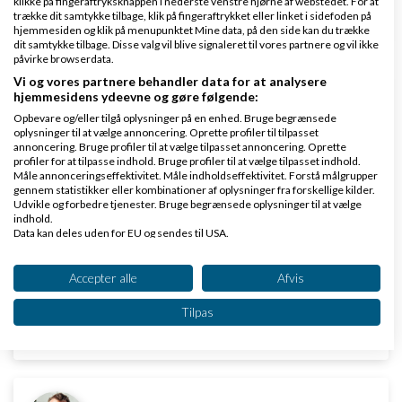
klikke på fingeraftryksknappen i nederste venstre hjørne af webstedet. For at
trække dit samtykke tilbage, klik på fingeraftrykket eller linket i sidefoden på
Besøg et udviklingshus med fut i - vi har mange projekter i kog!
hjemmesiden og klik på menupunktet Mine data, på den side kan du trække
dit samtykke tilbage. Disse valg vil blive signaleret til vores partnere og vil ikke
påvirke browserdata.
Vi og vores partnere behandler data for at analysere
hjemmesidens ydeevne og gøre følgende:
Opbevare og/eller tilgå oplysninger på en enhed. Bruge begrænsede
oplysninger til at vælge annoncering. Oprette profiler til tilpasset
annoncering. Bruge profiler til at vælge tilpasset annoncering. Oprette
Forsikringstilbud.nu
Skrevet
30-07-2014
kl. 17:26
profiler for at tilpasse indhold. Bruge profiler til at vælge tilpasset indhold.
Måle annonceringseffektivitet. Måle indholdseffektivitet. Forstå målgrupper
gennem statistikker eller kombinationer af oplysninger fra forskellige kilder.
Udvikle og forbedre tjenester. Bruge begrænsede oplysninger til at vælge
indhold.
Data kan deles uden for EU og sendes til USA.
Dit samtykke og cookie gælder udelukkende for denne hjemmeside/app.
Se partnerliste (2 IAB-leverandører)
Accepter alle
Afvis
Mange tak :)
Vi bruger dine data til følgende formål:
Tilpas
IAB's behandlingsformål:
Svar
Opbevare og/eller tilgå oplysninger på en
enhed