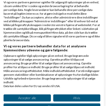
Vi og vores partnere gemmer og/eller får adgang til oplysninger på en enhed,
forkert.
såsom unikke ID'er i cookie og anden browserlagring for at behandle
personlige data. Nogle leverandører kan behandle dine personlige data
Er det så svært at bevise, hvis produkterne ikke
baseret på legitim interesse, for at gøre indsigelse mod dette åbne
"Indstillinger". Du kan acceptere, afvise eller administrere dine indstillinger
virker, sådan som nogle SIGER, i stedet for at prøve
ved at klikke på knappen "Administrer indstillinger" eller til enhver tid ved at
klikke på fingeraftryksknappen i nederste venstre hjørne af webstedet. For at
dem af og få vished?
trække dit samtykke tilbage, klik på fingeraftrykket eller linket i sidefoden på
hjemmesiden og klik på menupunktet Mine data, på den side kan du trække
Alle er velkomne til at komme til et møde og afprøve
dit samtykke tilbage. Disse valg vil blive signaleret til vores partnere og vil ikke
påvirke browserdata.
dem selv - de virker på 9 ud af 10 personer.
Vi og vores partnere behandler data for at analysere
hjemmesidens ydeevne og gøre følgende:
Hilsen
Opbevare og/eller tilgå oplysninger på en enhed. Bruge begrænsede
oplysninger til at vælge annoncering. Oprette profiler til tilpasset
Ejvind
annoncering. Bruge profiler til at vælge tilpasset annoncering. Oprette
profiler for at tilpasse indhold. Bruge profiler til at vælge tilpasset indhold.
Latterkursus til polterabend, fødselsdag og fest
Måle annonceringseffektivitet. Måle indholdseffektivitet. Forstå målgrupper
gennem statistikker eller kombinationer af oplysninger fra forskellige kilder.
Udvikle og forbedre tjenester. Bruge begrænsede oplysninger til at vælge
indhold.
Data kan deles uden for EU og sendes til USA.
Dit samtykke og cookie gælder udelukkende for denne hjemmeside/app.
Se partnerliste (2 IAB-leverandører)
Accepter alle
Afvis
Vi bruger dine data til følgende formål: