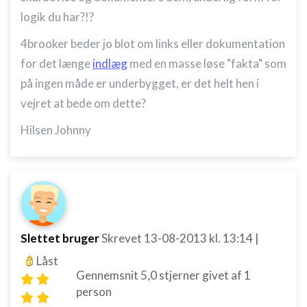
logik du har?!?
4brooker beder jo blot om links eller dokumentation
for det længe
indlæg
med en masse løse "fakta" som
på ingen måde er underbygget, er det helt hen i
vejret at bede om dette?
Hilsen Johnny
Slettet bruger
Skrevet
13-08-2013
kl. 13:14
|
Låst
Gennemsnit
5,0
stjerner givet af
1
person