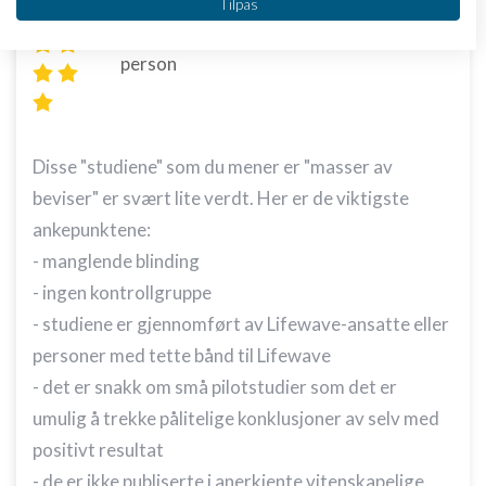
Tilpas
4brooker
Skrevet
13-08-2013
kl. 13:55
|
Låst
IAB's behandlingsformål:
Gennemsnit
5,0
stjerner givet af
1
Opbevare og/eller tilgå oplysninger på en
person
enhed
Bruge begrænsede oplysninger til at vælge
annoncering
Disse "studiene" som du mener er "masser av
Oprette profiler til tilpasset annoncering
beviser" er svært lite verdt. Her er de viktigste
Bruge profiler til at vælge tilpasset
ankepunktene:
annoncering
- manglende blinding
Oprette profiler for at tilpasse indhold
- ingen kontrollgruppe
- studiene er gjennomført av Lifewave-ansatte eller
Bruge profiler til at vælge tilpasset indhold
personer med tette bånd til Lifewave
Måle annonceringseffektivitet
- det er snakk om små pilotstudier som det er
umulig å trekke pålitelige konklusjoner av selv med
Måle indholdseffektivitet
positivt resultat
Forstå målgrupper gennem statistikker eller
- de er ikke publiserte i anerkjente vitenskapelige
kombinationer af oplysninger fra forskellige