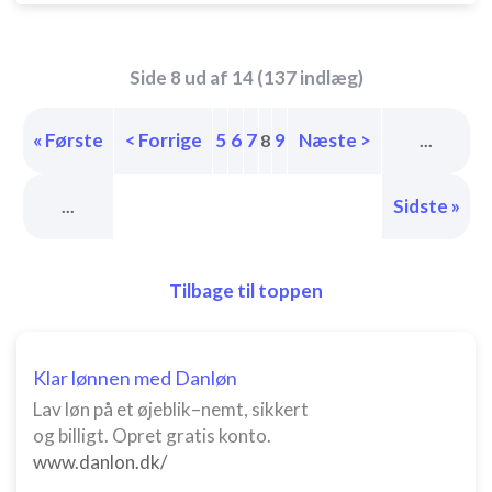
Side 8 ud af 14 (137 indlæg)
« Første
< Forrige
5
6
7
9
Næste >
8
...
Sidste »
...
Tilbage til toppen
Klar lønnen med Danløn
Lav løn på et øjeblik–nemt, sikkert
og billigt. Opret gratis konto.
www.danlon.dk/