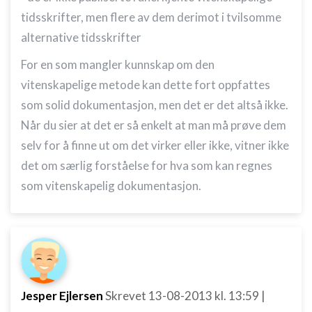
kilder
tidsskrifter, men flere av dem derimot i tvilsomme
alternative tidsskrifter
Udvikle og forbedre tjenester
For en som mangler kunnskap om den
Bruge begrænsede oplysninger til at vælge
indhold
vitenskapelige metode kan dette fort oppfattes
IAB Special Features:
som solid dokumentasjon, men det er det altså ikke.
Bruge præcise geografiske
Når du sier at det er så enkelt at man må prøve dem
placeringsoplysninger
selv for å finne ut om det virker eller ikke, vitner ikke
Identificere enheder baseret på aktivt
det om særlig forståelse for hva som kan regnes
anmodede oplysninger
som vitenskapelig dokumentasjon.
Ikke-IAB-behandlingsformål:
Nødvendig
Ydeevne
Funktionel
Jesper Ejlersen
Skrevet
13-08-2013
kl. 13:59
|
Annoncering / marketing