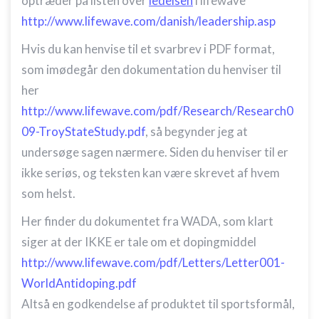
optræder på listen over
ledelsen
i lifewave
http://www.lifewave.com/danish/leadership.asp
Hvis du kan henvise til et svarbrev i PDF format,
som imødegår den dokumentation du henviser til
her
http://www.lifewave.com/pdf/Research/Research0
09-TroyStateStudy.pdf
, så begynder jeg at
undersøge sagen nærmere. Siden du henviser til er
ikke seriøs, og teksten kan være skrevet af hvem
som helst.
Her finder du dokumentet fra WADA, som klart
siger at der IKKE er tale om et dopingmiddel
http://www.lifewave.com/pdf/Letters/Letter001-
WorldAntidoping.pdf
Altså en godkendelse af produktet til sportsformål,