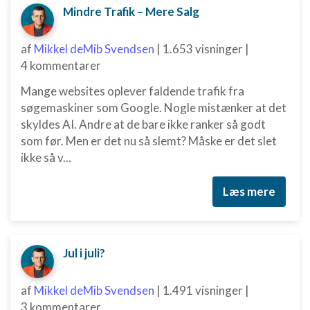
Mindre Trafik – Mere Salg
af
Mikkel deMib Svendsen
|
1.653 visninger
|
4 kommentarer
Mange websites oplever faldende trafik fra
søgemaskiner som Google. Nogle mistænker at det
skyldes AI. Andre at de bare ikke ranker så godt
som før. Men er det nu så slemt? Måske er det slet
ikke så v...
Læs mere
Jul i juli?
af
Mikkel deMib Svendsen
|
1.491 visninger
|
3 kommentarer