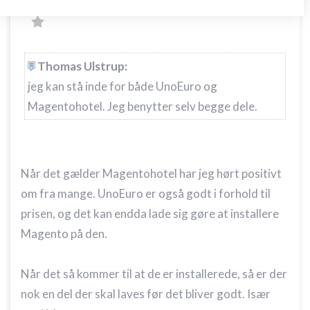
Opbevare og/eller tilgå oplysninger på en
enhed
Bruge begrænsede oplysninger til at vælge
Thomas Ulstrup:
annoncering
jeg kan stå inde for både UnoEuro og
Oprette profiler til tilpasset annoncering
Magentohotel. Jeg benytter selv begge dele.
Bruge profiler til at vælge tilpasset
annoncering
Oprette profiler for at tilpasse indhold
Når det gælder Magentohotel har jeg hørt positivt
om fra mange. UnoEuro er også godt i forhold til
Bruge profiler til at vælge tilpasset indhold
prisen, og det kan endda lade sig gøre at installere
Måle annonceringseffektivitet
Magento på den.
Måle indholdseffektivitet
Når det så kommer til at de er installerede, så er der
Forstå målgrupper gennem statistikker eller
kombinationer af oplysninger fra forskellige
nok en del der skal laves før det bliver godt. Især
kilder