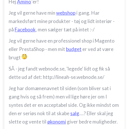
Hej
Amino
´er!
Jeg vil gerne have min
webshop
i gang. Har
markedsført mine produkter - tøj og lidt interiør -
på
Facebook
, men sælger tæt på intet :-/
Jeg vil gerne have en professionel shop i Magento
eller PrestaShop - men mit
budget
er ved at være
brugt
SÅ - jeg fandt webnode.se, 'legede' lidt og fik så
dette ud af det: http://lineah-se.webnode.se/
Jeg har domænenavnet til siden (som bliver sat i
gang hvis og så frem) men vil lige høre jer om I
syntes det er en acceptabel side. Og ikke mindst om
den er seriøs nok til at skabe
salg
....? Eller skal jeg
slette og vente til
økonomi
giver bedre muligheder.