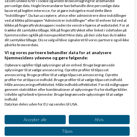
såsom unikke ID'er i cookie og anden browserlagring for at behandle
personlige data. Nogle leverandører kan behandle dine personlige data
selve huset. Du skal have et hus/webhotel før du
baseret på legitim interesse, for at gøre indsigelse mod dette åbne
"Indstillinger". Du kan acceptere, afvise eller administrere dine indstillinger
kan putte dine møbler/hjemmeside ind.
ved at klikke på knappen "Administrer indstillinger" eller til enhver tid ved at
Et webhotel hos eksempelvis UnoEuro (som
klikke på fingeraftryksknappen i nederste venstre hjørne af webstedet. For at
trække dit samtykke tilbage, klik på fingeraftrykket eller linket i sidefoden på
understøtter installation af PrestaShop med
hjemmesiden og klik på menupunktet Mine data, på den side kan du trække
dit samtykke tilbage. Disse valg vil blive signaleret til vores partnere og vil ikke
bare ét klik) koster omkring 9,- om måneden.
påvirke browserdata.
Vi og vores partnere behandler data for at analysere
hjemmesidens ydeevne og gøre følgende:
TAK
Opbevare og/eller tilgå oplysninger på en enhed. Bruge begrænsede
oplysninger til at vælge annoncering. Oprette profiler til tilpasset
Svar
annoncering. Bruge profiler til at vælge tilpasset annoncering. Oprette
profiler for at tilpasse indhold. Bruge profiler til at vælge tilpasset indhold.
Måle annonceringseffektivitet. Måle indholdseffektivitet. Forstå målgrupper
gennem statistikker eller kombinationer af oplysninger fra forskellige kilder.
Udvikle og forbedre tjenester. Bruge begrænsede oplysninger til at vælge
indhold.
Data kan deles uden for EU og sendes til USA.
Dit samtykke og cookie gælder udelukkende for denne hjemmeside/app.
Se partnerliste (2 IAB-leverandører)
Accepter alle
Afvis
Gita Street
Skrevet
07-08-2013
kl. 19:33
Vi bruger dine data til følgende formål:
Tilpas
IAB's behandlingsformål: