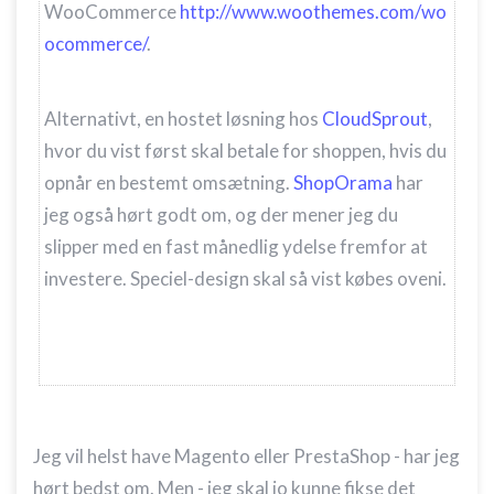
WooCommerce
http://www.woothemes.com/wo
ocommerce/
.
Alternativt, en hostet løsning hos
CloudSprout
,
hvor du vist først skal betale for shoppen, hvis du
opnår en bestemt omsætning.
ShopOrama
har
jeg også hørt godt om, og der mener jeg du
slipper med en fast månedlig ydelse fremfor at
investere. Speciel-design skal så vist købes oveni.
Jeg vil helst have Magento eller PrestaShop - har jeg
hørt bedst om. Men - jeg skal jo kunne fikse det