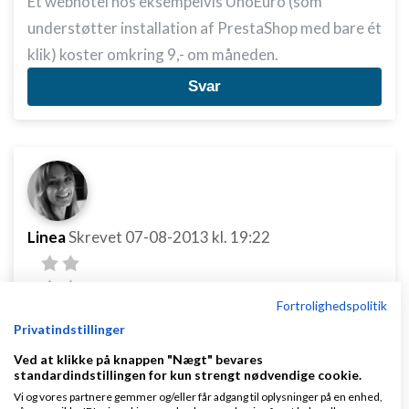
Et webhotel hos eksempelvis UnoEuro (som
understøtter installation af PrestaShop med bare ét
klik) koster omkring 9,- om måneden.
Svar
Linea
Skrevet
07-08-2013
kl. 19:22
Fortrolighedspolitik
Privatindstillinger
Ved at klikke på knappen "Nægt" bevares
Thomas Ulstrup:
standardindstillingen for kun strengt nødvendige cookie.
Vi og vores partnere gemmer og/eller får adgang til oplysninger på en enhed,
Se domænet som en adresse, og webhotellet som