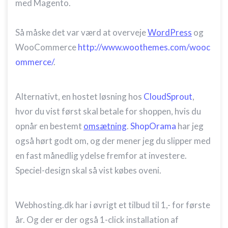
med Magento.
Udvikle og forbedre tjenester
Så måske det var værd at overveje
WordPress
og
Bruge begrænsede oplysninger til at vælge
indhold
WooCommerce
http://www.woothemes.com/wooc
ommerce/
.
IAB Special Features:
Bruge præcise geografiske
placeringsoplysninger
Alternativt, en hostet løsning hos
CloudSprout
,
Identificere enheder baseret på aktivt
hvor du vist først skal betale for shoppen, hvis du
anmodede oplysninger
opnår en bestemt
omsætning
.
ShopOrama
har jeg
Ikke-IAB-behandlingsformål:
også hørt godt om, og der mener jeg du slipper med
Nødvendig
en fast månedlig ydelse fremfor at investere.
Ydeevne
Speciel-design skal så vist købes oveni.
Funktionel
Webhosting.dk har i øvrigt et tilbud til 1,- for første
Annoncering / marketing
år. Og der er der også 1-click installation af