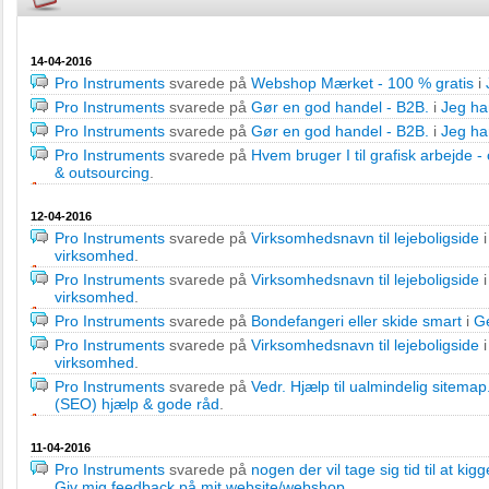
14-04-2016
Pro Instruments
svarede på
Webshop Mærket - 100 % gratis
i
Pro Instruments
svarede på
Gør en god handel - B2B.
i
Jeg har
Pro Instruments
svarede på
Gør en god handel - B2B.
i
Jeg har
Pro Instruments
svarede på
Hvem bruger I til grafisk arbejde 
& outsourcing
.
12-04-2016
Pro Instruments
svarede på
Virksomhedsnavn til lejeboligside
virksomhed
.
Pro Instruments
svarede på
Virksomhedsnavn til lejeboligside
virksomhed
.
Pro Instruments
svarede på
Bondefangeri eller skide smart
i
Ge
Pro Instruments
svarede på
Virksomhedsnavn til lejeboligside
virksomhed
.
Pro Instruments
svarede på
Vedr. Hjælp til ualmindelig sitemap
(SEO) hjælp & gode råd
.
11-04-2016
Pro Instruments
svarede på
nogen der vil tage sig tid til at ki
Giv mig feedback på mit website/webshop
.