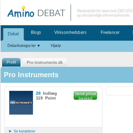
DEBAT
Mødestedet for mere end 280.000 
og selvstændige erhvervsdrivende.
Blogs
Virksomhedsbørs
Freelancer
Debat
Debatkategorier
Hjælp
Profil
Pro-Instruments.dk
Pro Instruments
28
Indlæg
Send privat
119 Point
besked
Se karakterer