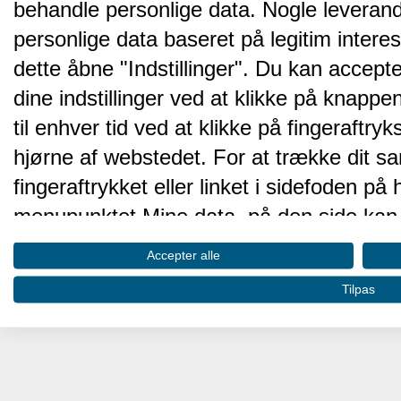
behandle personlige data. Nogle leveran
personlige data baseret på legitim intere
dette åbne "Indstillinger". Du kan accepte
dine indstillinger ved at klikke på knappen 
til enhver tid ved at klikke på fingeraftr
hjørne af webstedet. For at trække dit sa
fingeraftrykket eller linket i sidefoden p
menupunktet Mine data, på den side kan 
Disse valg vil blive signaleret til vores pa
Accepter alle
browserdata.
Tilpas
Vi og vores partnere behandler d
hjemmesidens ydeevne og gøre 
Opbevare og/eller tilgå oplysninger på 