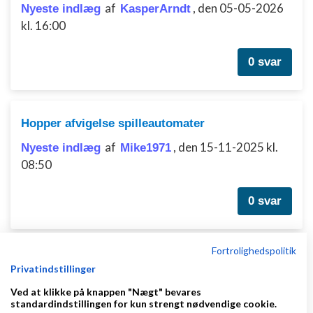
af
,
den 05-05-2026
Nyeste indlæg
KasperArndt
kl. 16:00
0 svar
Hopper afvigelse spilleautomater
af
,
den 15-11-2025 kl.
Nyeste indlæg
Mike1971
08:50
0 svar
Fortrolighedspolitik
Kontakt til keramik- og træ producenter
Privatindstillinger
af
,
den 12-06-
Nyeste indlæg
Hjelm&Hansen
Ved at klikke på knappen "Nægt" bevares
2015 kl. 14:03
standardindstillingen for kun strengt nødvendige cookie.