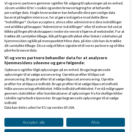
Vi og vores partnere gemmer og/eller får adgang til oplysninger på en enhed,
såsom unikke ID'er i cookie og anden browserlagring for at behandle
3 svar
personlige data. Nogle leverandører kan behandle dine personlige data
baseret på legitim interesse, for at gøre indsigelse mod dette åbne
"Indstillinger". Du kan acceptere, afvise eller administrere dine indstillinger
ved at klikke på knappen "Administrer indstillinger" eller til enhver tid ved at
klikke på fingeraftryksknappen i nederste venstre hjørne af webstedet. For at
trække dit samtykke tilbage, klik på fingeraftrykket eller linket i sidefoden på
Søger leverandør til nyopstartet tøjmærke
hjemmesiden og klik på menupunktet Mine data, på den side kan du trække
dit samtykke tilbage. Disse valg vil blive signaleret til vores partnere og vil ikke
af
,
den 10-10-2023
Nyeste indlæg
Marcusbauerr
påvirke browserdata.
kl. 20:12
Vi og vores partnere behandler data for at analysere
hjemmesidens ydeevne og gøre følgende:
2 svar
Opbevare og/eller tilgå oplysninger på en enhed. Bruge begrænsede
oplysninger til at vælge annoncering. Oprette profiler til tilpasset
annoncering. Bruge profiler til at vælge tilpasset annoncering. Oprette
profiler for at tilpasse indhold. Bruge profiler til at vælge tilpasset indhold.
Måle annonceringseffektivitet. Måle indholdseffektivitet. Forstå målgrupper
gennem statistikker eller kombinationer af oplysninger fra forskellige kilder.
Udvikle og forbedre tjenester. Bruge begrænsede oplysninger til at vælge
indhold.
Data kan deles uden for EU og sendes til USA.
Klar lønnen med Danløn
Dit samtykke og cookie gælder udelukkende for denne hjemmeside/app.
Lav løn på et øjeblik–nemt, sikkert
Se partnerliste (2 IAB-leverandører)
Accepter alle
Afvis
og billigt. Opret gratis konto.
Vi bruger dine data til følgende formål:
www.danlon.dk/