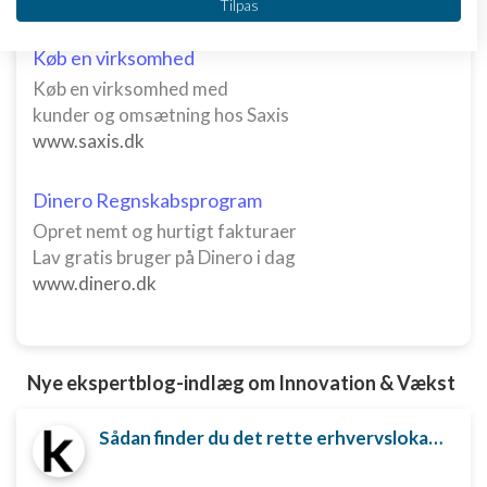
Tilpas
IAB's behandlingsformål:
Opbevare og/eller tilgå oplysninger på en
Køb en virksomhed
enhed
Køb en virksomhed med
kunder og omsætning hos Saxis
Bruge begrænsede oplysninger til at vælge
annoncering
www.saxis.dk
Oprette profiler til tilpasset annoncering
Dinero Regnskabsprogram
Bruge profiler til at vælge tilpasset
Opret nemt og hurtigt fakturaer
annoncering
Lav gratis bruger på Dinero i dag
www.dinero.dk
Oprette profiler for at tilpasse indhold
Bruge profiler til at vælge tilpasset indhold
Måle annonceringseffektivitet
Nye ekspertblog-indlæg om Innovation & Vækst
Måle indholdseffektivitet
Sådan finder du det rette erhvervslokale til din virksomhed
Forstå målgrupper gennem statistikker eller
kombinationer af oplysninger fra forskellige