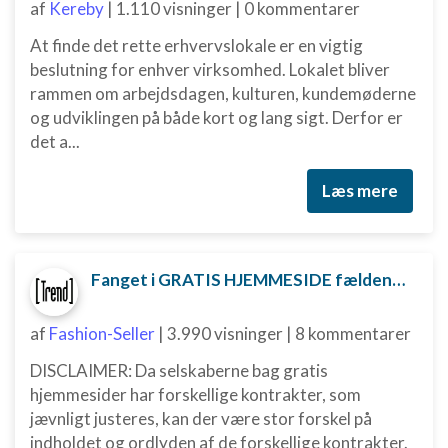
af
Kereby
|
1.110 visninger
|
0 kommentarer
kilder
At finde det rette erhvervslokale er en vigtig
Udvikle og forbedre tjenester
beslutning for enhver virksomhed. Lokalet bliver
rammen om arbejdsdagen, kulturen, kundemøderne
Bruge begrænsede oplysninger til at vælge
indhold
og udviklingen på både kort og lang sigt. Derfor er
det a...
IAB Special Features:
Bruge præcise geografiske
Læs mere
placeringsoplysninger
Identificere enheder baseret på aktivt
anmodede oplysninger
Fanget i GRATIS HJEMMESIDE fælden? Sådan kan du måske komme ud af aftalen
Ikke-IAB-behandlingsformål:
Nødvendig
af
Fashion-Seller
|
3.990 visninger
|
8 kommentarer
Ydeevne
DISCLAIMER: Da selskaberne bag gratis
hjemmesider har forskellige kontrakter, som
Funktionel
jævnligt justeres, kan der være stor forskel på
Annoncering / marketing
indholdet og ordlyden af de forskellige kontrakter.