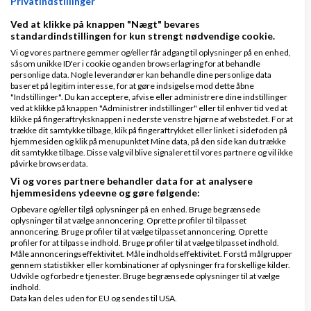
Privatindstillinger
Ved at klikke på knappen "Nægt" bevares
standardindstillingen for kun strengt nødvendige cookie.
Hjerte- og karsykdommer står for 30 prosent av
Vi og vores partnere gemmer og/eller får adgang til oplysninger på en enhed,
såsom unikke ID'er i cookie og anden browserlagring for at behandle
alle dødsfall her i Norge (12.000 av 40.000).
personlige data. Nogle leverandører kan behandle dine personlige data
baseret på legitim interesse, for at gøre indsigelse mod dette åbne
Dette er derfor svært spennende nyheter!
"Indstillinger". Du kan acceptere, afvise eller administrere dine indstillinger
ved at klikke på knappen "Administrer indstillinger" eller til enhver tid ved at
klikke på fingeraftryksknappen i nederste venstre hjørne af webstedet. For at
Husk at man allerede kan begrense og reversere
trække dit samtykke tilbage, klik på fingeraftrykket eller linket i sidefoden på
utviklingen av hjerte- og karsykdommer ved å gå
hjemmesiden og klik på menupunktet Mine data, på den side kan du trække
dit samtykke tilbage. Disse valg vil blive signaleret til vores partnere og vil ikke
over fra et dyrebasert til et plantebasert kosthold.
påvirke browserdata.
Vi og vores partnere behandler data for at analysere
hjemmesidens ydeevne og gøre følgende:
Svar
Opbevare og/eller tilgå oplysninger på en enhed. Bruge begrænsede
oplysninger til at vælge annoncering. Oprette profiler til tilpasset
annoncering. Bruge profiler til at vælge tilpasset annoncering. Oprette
profiler for at tilpasse indhold. Bruge profiler til at vælge tilpasset indhold.
Måle annonceringseffektivitet. Måle indholdseffektivitet. Forstå målgrupper
gennem statistikker eller kombinationer af oplysninger fra forskellige kilder.
Udvikle og forbedre tjenester. Bruge begrænsede oplysninger til at vælge
indhold.
Data kan deles uden for EU og sendes til USA.
Mr. A
Skrevet
16-04-2016
kl. 08:00