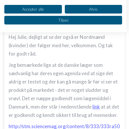
Dit samtykke og cookie gælder udelukkende for denne hjemmeside/app.
Se partnerliste (2 IAB-leverandører)
Accepter alle
Afvis
Vi bruger dine data til følgende formål:
Tilpas
IAB's behandlingsformål:
Opbevare og/eller tilgå oplysninger på en
Hej Julie, dejligt at se der også er Nordmænd
enhed
(kvinder) der følger med her, velkommen. Og tak
Bruge begrænsede oplysninger til at vælge
for godt råd.
annoncering
Jeg bemærkede lige at de danske læger som
Oprette profiler til tilpasset annoncering
sædvanlig har deres egen agenda ved at sige det
Bruge profiler til at vælge tilpasset
aldrig er testet og der kan gå mange år før vi ser et
annoncering
produkt på markedet - det er noget sludder og
Oprette profiler for at tilpasse indhold
vrøvl. Det er næppe godkendt som lægemiddel i
Danmark, men der står i nedenstående
Bruge profiler til at vælge tilpasset indhold
link
at at det
er godkendt og kendt sikkert til brug af mennesker.
Måle annonceringseffektivitet
http://stm.sciencemag.org/content/8/333/333ra50