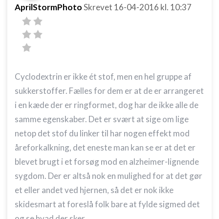
AprilStormPhoto
Skrevet
16-04-2016
kl. 10:37
Funktionel
Annoncering / marketing
Cyclodextrin er ikke ét stof, men en hel gruppe af
sukkerstoffer. Fælles for dem er at de er arrangeret
i en kæde der er ringformet, dog har de ikke alle de
samme egenskaber. Det er svært at sige om lige
netop det stof du linker til har nogen effekt mod
åreforkalkning, det eneste man kan se er at det er
blevet brugt i et forsøg mod en alzheimer-lignende
sygdom. Der er altså nok en mulighed for at det gør
et eller andet ved hjernen, så det er nok ikke
skidesmart at foreslå folk bare at fylde sigmed det
og se hvad der sker.