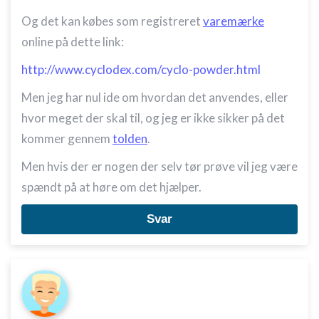
Måle indholdseffektivitet
Og det kan købes som registreret
varemærke
Forstå målgrupper gennem statistikker eller
online på dette link:
kombinationer af oplysninger fra forskellige
kilder
http://www.cyclodex.com/cyclo-powder.html
Udvikle og forbedre tjenester
Men jeg har nul ide om hvordan det anvendes, eller
Bruge begrænsede oplysninger til at vælge
hvor meget der skal til, og jeg er ikke sikker på det
indhold
kommer gennem
tolden
.
IAB Special Features:
Men hvis der er nogen der selv tør prøve vil jeg være
Bruge præcise geografiske
placeringsoplysninger
spændt på at høre om det hjælper.
Identificere enheder baseret på aktivt
Svar
anmodede oplysninger
Ikke-IAB-behandlingsformål:
Nødvendig
Ydeevne