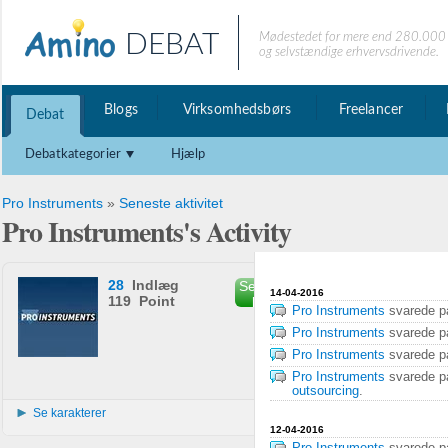
DEBAT
Mødestedet for mere end 280.000 
og selvstændige erhvervsdrivende.
Blogs
Virksomhedsbørs
Freelancer
Debat
Debatkategorier
Hjælp
Pro Instruments
»
Seneste aktivitet
Pro Instruments's Activity
28
Indlæg
Send privat
14-04-2016
119 Point
besked
Pro Instruments
svarede 
Pro Instruments
svarede 
Pro Instruments
svarede 
Pro Instruments
svarede 
outsourcing
.
Se karakterer
12-04-2016