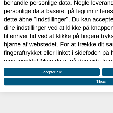
behandle personlige data. Nogle leveran
personlige data baseret på legitim intere
dette åbne "Indstillinger". Du kan accepte
dine indstillinger ved at klikke på knappen 
til enhver tid ved at klikke på fingeraftr
hjørne af webstedet. For at trække dit sa
fingeraftrykket eller linket i sidefoden p
menupunktet Mine data, på den side kan 
Disse valg vil blive signaleret til vores pa
Accepter alle
browserdata.
Tilpas
Vi og vores partnere behandler d
hjemmesidens ydeevne og gøre 
Opbevare og/eller tilgå oplysninger på 