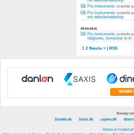
mit website/webshop
.
Pro Instruments
svarede 
Pro Instruments
svarede 
mit website/webshop
.
09-03-2016
Pro Instruments
svarede 
rådgivere, investorer m.m.
.
1
2
Næste >
|
RSS
Besøg vor
Danløn.dk
Saxis.dk
capino.dk
diner
Amino er hosted af