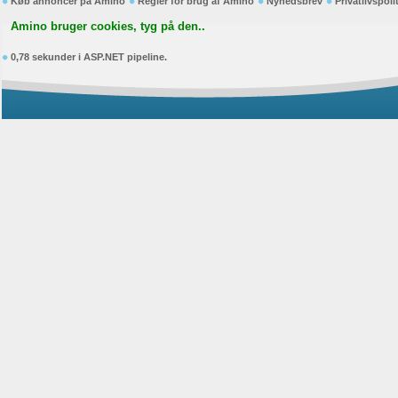
Køb annoncer på Amino
Regler for brug af Amino
Nyhedsbrev
Privatlivspoli
Amino bruger cookies, tyg på den..
0,78 sekunder i ASP.NET pipeline.