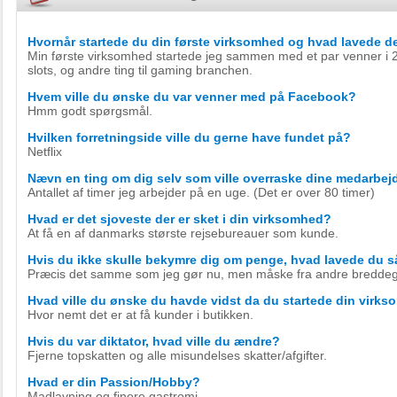
Hvornår startede du din første virksomhed og hvad lavede d
Min første virksomhed startede jeg sammen med et par venner i 2
slots, og andre ting til gaming branchen.
Hvem ville du ønske du var venner med på Facebook?
Hmm godt spørgsmål.
Hvilken forretningside ville du gerne have fundet på?
Netflix
Nævn en ting om dig selv som ville overraske dine medarbej
Antallet af timer jeg arbejder på en uge. (Det er over 80 timer)
Hvad er det sjoveste der er sket i din virksomhed?
At få en af danmarks største rejsebureauer som kunde.
Hvis du ikke skulle bekymre dig om penge, hvad lavede du 
Præcis det samme som jeg gør nu, men måske fra andre breddeg
Hvad ville du ønske du havde vidst da du startede din virk
Hvor nemt det er at få kunder i butikken.
Hvis du var diktator, hvad ville du ændre?
Fjerne topskatten og alle misundelses skatter/afgifter.
Hvad er din Passion/Hobby?
Madlavning og finere gastromi.