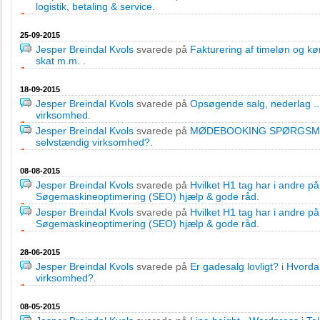
logistik, betaling & service
.
25-09-2015
Jesper Breindal Kvols
svarede på
Fakturering af timeløn og kø
skat m.m.
.
18-09-2015
Jesper Breindal Kvols
svarede på
Opsøgende salg, nederlag ...
virksomhed
.
Jesper Breindal Kvols
svarede på
MØDEBOOKING SPØRGSMÅL
selvstændig virksomhed?
.
08-08-2015
Jesper Breindal Kvols
svarede på
Hvilket H1 tag har i andre på
Søgemaskineoptimering (SEO) hjælp & gode råd
.
Jesper Breindal Kvols
svarede på
Hvilket H1 tag har i andre på
Søgemaskineoptimering (SEO) hjælp & gode råd
.
28-06-2015
Jesper Breindal Kvols
svarede på
Er gadesalg lovligt?
i
Hvordan
virksomhed?
.
08-05-2015