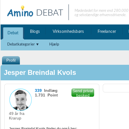
DEBAT
Mødestedet for mere end 280.000 
og selvstændige erhvervsdrivende.
Blogs
Virksomhedsbørs
Freelancer
Debat
Debatkategorier
Hjælp
Profil
Jesper Breindal Kvols
339
Indlæg
Send privat
1.731 Point
besked
49 år fra
Krarup
Jesper Breindal Kvols finder du også her: