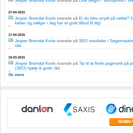
Jesper Breindal Kvols
svarede på
Line height - Wordpress
i
Te
27-04-2015
Jesper Breindal Kvols
svarede på
Er du blev snydt på nettet? 
køber og sælger
i
Jeg har et godt tilbud til dig!
.
17-04-2015
Jesper Breindal Kvols
svarede på
SEO resultater
i
Søgemaskin
råd
.
19-03-2015
Jesper Breindal Kvols
svarede på
Tip til at finde pagerank på 
(SEO) hjælp & gode råd
.
Se mere