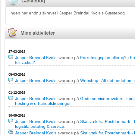
Gæstebog
Ingen har endnu skrevet i Jesper Breindal Kvols's Gæstebog
Mine aktiviteter
27-03-2018
Jesper Breindal Kvols
svarede på
Forretningsplan eller ej?
i
Fo
for vækst?
.
05-03-2016
Jesper Breindal Kvols
svarede på
Webshop
i
Alt det andet om 
01-12-2015
Jesper Breindal Kvols
svarede på
Gode serviceproviders til p
hosting & e-handelsløsninger
.
30-09-2015
Jesper Breindal Kvols
svarede på
Skal væk fra Postdanmark - h
logistik, betaling & service
.
Jesper Breindal Kvols
svarede på
Skal væk fra Postdanmark - h