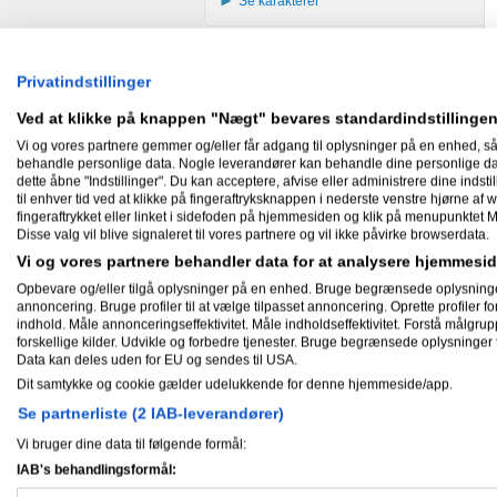
Se karakterer
Privatindstillinger
Ved at klikke på knappen "Nægt" bevares standardindstillingen
Vi og vores partnere gemmer og/eller får adgang til oplysninger på en enhed, så
behandle personlige data. Nogle leverandører kan behandle dine personlige data
dette åbne "Indstillinger". Du kan acceptere, afvise eller administrere dine indstil
til enhver tid ved at klikke på fingeraftryksknappen i nederste venstre hjørne af w
fingeraftrykket eller linket i sidefoden på hjemmesiden og klik på menupunktet M
Disse valg vil blive signaleret til vores partnere og vil ikke påvirke browserdata.
Vi og vores partnere behandler data for at analysere hjemmes
Opbevare og/eller tilgå oplysninger på en enhed. Bruge begrænsede oplysninger ti
annoncering. Bruge profiler til at vælge tilpasset annoncering. Oprette profiler for 
indhold. Måle annonceringseffektivitet. Måle indholdseffektivitet. Forstå målgrup
forskellige kilder. Udvikle og forbedre tjenester. Bruge begrænsede oplysninger t
Data kan deles uden for EU og sendes til USA.
Dit samtykke og cookie gælder udelukkende for denne hjemmeside/app.
Se partnerliste (2 IAB-leverandører)
Vi bruger dine data til følgende formål:
IAB's behandlingsformål: