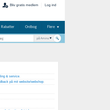
Bliv gratis medlem
Log ind
Rabatter
Ordbog
Flere
på Amino
aling & service
.
edback på mit website/webshop
.