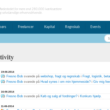
ødestedet for mere end 280.000 iværksættere
g selvstændige erhvervsdrivende.
børs
Freelancer
Kapital
Regnskab
Events
ivity
 privat
19-06-2014
esked
Fresno Bob
svarede på
webshop, fragt og regnskab
i
Fragt, logistik, bet
Fresno Bob
svarede på
Hvad synes i om min hjemmeside?
i
Giv mig fe
16-06-2014
Fresno Bob
svarede på
Køb og salg af fordringer?
i
Konkurs hjælp
.
11-06-2014