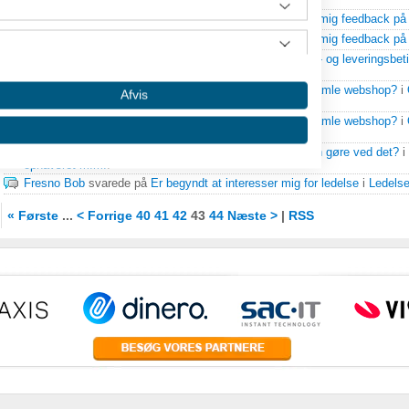
20-05-2014
Fresno Bob
svarede på
Feedback på hjemmeside
i
Giv mig feedback på
Fresno Bob
svarede på
Feedback på hjemmeside
i
Giv mig feedback på
Fresno Bob
svarede på
Forretningsbetingelser eller salg- og leveringsbet
ophavsret m.m.
.
Fresno Bob
svarede på
Hvordan udvikler jeg min 1 år gamle webshop?
i
Afvis
& websites
.
Fresno Bob
svarede på
Hvordan udvikler jeg min 1 år gamle webshop?
i
& websites
.
Fresno Bob
svarede på
Snydt af dealsite, hvad kan man gøre ved det?
i
ophavsret m.m.
.
Fresno Bob
svarede på
Er begyndt at interesser mig for ledelse
i
Ledelse
« Første
...
< Forrige
40
41
42
43
44
Næste >
|
RSS
 oplysninger fra forskellige