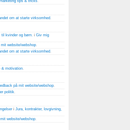
marketing tips & tricks
.
 andet om at starte virksomhed
.
il kvinder og børn.
i
Giv mig
 mit website/webshop
.
 andet om at starte virksomhed
.
 & motivation
.
eedback på mit website/webshop
.
r politik
.
ingelser
i
Jura, kontrakter, lovgivning,
 mit website/webshop
.