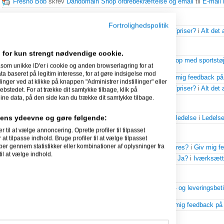
Fresno Bob
skrev
Dandomain Shop ordrebekræftelse og email
til
E-mail 
31-05-2014
Fortrolighedspolitik
Fresno Bob
svarede på
Hvad synes i om vores koncept/priser?
i
Alt det
30-05-2014
 for kun strengt nødvendige cookie.
Fresno Bob
svarede på
Giv mig feedback på min webshop med sportstøj t
som unikke ID'er i cookie og anden browserlagring for at
feedback på mit website/webshop
.
 baseret på legitim interesse, for at gøre indsigelse mod
Fresno Bob
svarede på
Feedback på helt nyt site!
i
Giv mig feedback på
linger ved at klikke på knappen "Administrer indstillinger" eller
Fresno Bob
svarede på
Hvad synes i om vores koncept/priser?
i
Alt det
ebstedet. For at trække dit samtykke tilbage, klik på
ine data, på den side kan du trække dit samtykke tilbage.
26-05-2014
idens ydeevne og gøre følgende:
Fresno Bob
svarede på
Er begyndt at interesser mig for ledelse
i
Ledelse
l at vælge annoncering. Oprette profiler til tilpasset
at tilpasse indhold. Bruge profiler til at vælge tilpasset
22-05-2014
per gennem statistikker eller kombinationer af oplysninger fra
Fresno Bob
svarede på
Synes du denne side kan forbedres?
i
Giv mig f
il at vælge indhold.
Fresno Bob
svarede på
Fælles Patentdomstol? Nej eller Ja?
i
Iværksætte
21-05-2014
Fresno Bob
svarede på
Forretningsbetingelser eller salg- og leveringsbet
ophavsret m.m.
.
Fresno Bob
svarede på
Feedback på hjemmeside
i
Giv mig feedback på