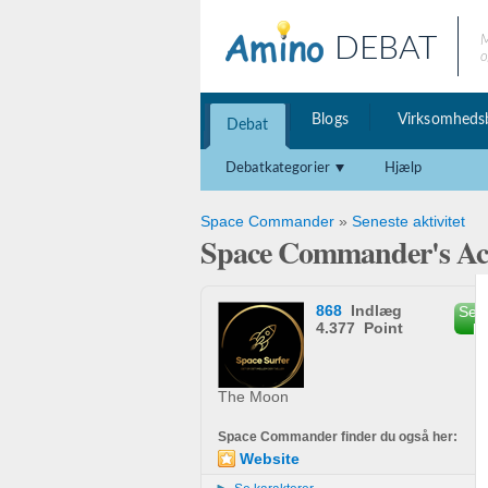
DEBAT
M
o
Blogs
Virksomheds
Debat
Debatkategorier
Hjælp
Space Commander
»
Seneste aktivitet
Space Commander's Act
868
Indlæg
Send
4.377 Point
b
The Moon
Space Commander finder du også her:
Website