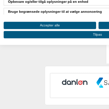
Opbevare og/eller tilgå oplysninger på en enhed
Bruge begrænsede oplysninger til at vælge annoncering
Oprette profiler til tilpasset annoncering
Accepter alle
Bruge profiler til at vælge tilpasset annoncering
Tilpas
Oprette profiler for at tilpasse indhold
Bruge profiler til at vælge tilpasset indhold
Måle annonceringseffektivitet
Måle indholdseffektivitet
Forstå målgrupper gennem statistikker eller kombinationer af
kilder
Udvikle og forbedre tjenester
Bruge begrænsede oplysninger til at vælge indhold