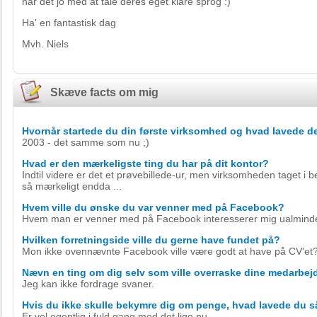
har det jo med at tale deres eget klare sprog :)
Ha' en fantastisk dag
Mvh. Niels
Skæve facts om mig
Hvornår startede du din første virksomhed og hvad lavede d
2003 - det samme som nu ;)
Hvad er den mærkeligste ting du har på dit kontor?
Indtil videre er det et prøvebillede-ur, men virksomheden taget i be
så mærkeligt endda ...
Hvem ville du ønske du var venner med på Facebook?
Hvem man er venner med på Facebook interesserer mig ualmindel
Hvilken forretningside ville du gerne have fundet på?
Mon ikke ovennævnte Facebook ville være godt at have på CV'et?
Nævn en ting om dig selv som ville overraske dine medarbej
Jeg kan ikke fordrage svaner.
Hvis du ikke skulle bekymre dig om penge, hvad lavede du 
Er vel egentlig i fuld gang med det lige nu