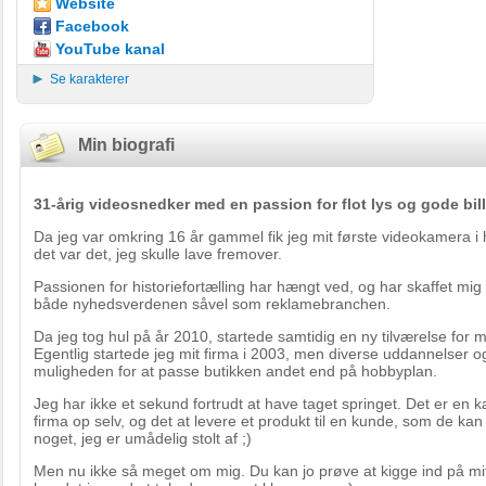
Website
Facebook
YouTube kanal
Se karakterer
Min biografi
31-årig videosnedker med en passion for flot lys og gode bill
Da jeg var omkring 16 år gammel fik jeg mit første videokamera i 
det var det, jeg skulle lave fremover.
Passionen for historiefortælling har hængt ved, og har skaffet mig
både nyhedsverdenen såvel som reklamebranchen.
Da jeg tog hul på år 2010, startede samtidig en ny tilværelse for
Egentlig startede jeg mit firma i 2003, men diverse uddannelser og
muligheden for at passe butikken andet end på hobbyplan.
Jeg har ikke et sekund fortrudt at have taget springet. Det er en k
firma op selv, og det at levere et produkt til en kunde, som de ka
noget, jeg er umådelig stolt af ;)
Men nu ikke så meget om mig. Du kan jo prøve at kigge ind på mi