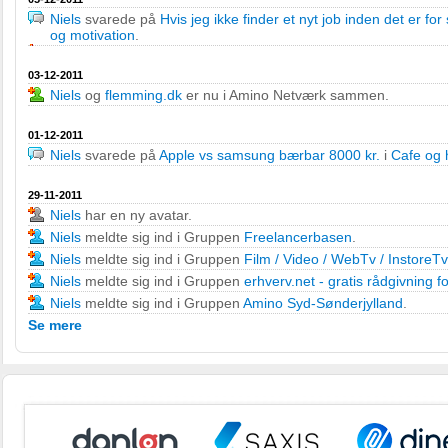
Niels
svarede på
Hvis jeg ikke finder et nyt job inden det er fo
og motivation
.
03-12-2011
Niels
og
flemming.dk
er nu i Amino Netværk sammen.
01-12-2011
Niels
svarede på
Apple vs samsung bærbar 8000 kr.
i
Cafe og
29-11-2011
Niels
har en ny avatar.
Niels
meldte sig ind i Gruppen
Freelancerbasen
.
Niels
meldte sig ind i Gruppen
Film / Video / WebTv / InstoreTv
Niels
meldte sig ind i Gruppen
erhverv.net - gratis rådgivning f
Niels
meldte sig ind i Gruppen
Amino Syd-Sønderjylland
.
Se mere