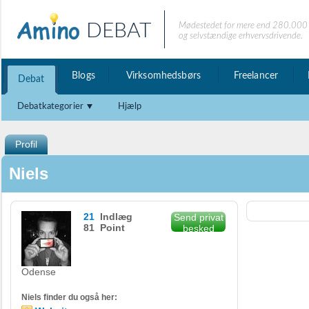
DEBAT
Mødestedet for mere end 280.000 
og selvstændige erhvervsdrivende.
Blogs
Virksomhedsbørs
Freelancer
Debat
Debatkategorier
Hjælp
Profil
Niels
21
Indlæg
Send privat
81 Point
besked
Odense
Niels finder du også her: