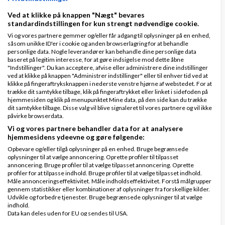
Slettet Bruger
Skrevet
22-01-2012
kl. 18:33
Ved at klikke på knappen "Nægt" bevares
standardindstillingen for kun strengt nødvendige cookie.
Vi og vores partnere gemmer og/eller får adgang til oplysninger på en enhed,
såsom unikke ID'er i cookie og anden browserlagring for at behandle
personlige data. Nogle leverandører kan behandle dine personlige data
baseret på legitim interesse, for at gøre indsigelse mod dette åbne
"Indstillinger". Du kan acceptere, afvise eller administrere dine indstillinger
hov iøvrigt synes jeg personligt selv adwords kan
ved at klikke på knappen "Administrer indstillinger" eller til enhver tid ved at
klikke på fingeraftryksknappen i nederste venstre hjørne af webstedet. For at
løbe hurtigt af med pengene..
trække dit samtykke tilbage, klik på fingeraftrykket eller linket i sidefoden på
hjemmesiden og klik på menupunktet Mine data, på den side kan du trække
Har du overvejet at få din side ind hos et
affiliate
dit samtykke tilbage. Disse valg vil blive signaleret til vores partnere og vil ikke
påvirke browserdata.
selskab
? Der betaler du blot ved køb fra din side
Vi og vores partnere behandler data for at analysere
hjemmesidens ydeevne og gøre følgende:
Svar
Opbevare og/eller tilgå oplysninger på en enhed. Bruge begrænsede
oplysninger til at vælge annoncering. Oprette profiler til tilpasset
annoncering. Bruge profiler til at vælge tilpasset annoncering. Oprette
profiler for at tilpasse indhold. Bruge profiler til at vælge tilpasset indhold.
Måle annonceringseffektivitet. Måle indholdseffektivitet. Forstå målgrupper
gennem statistikker eller kombinationer af oplysninger fra forskellige kilder.
Udvikle og forbedre tjenester. Bruge begrænsede oplysninger til at vælge
indhold.
Data kan deles uden for EU og sendes til USA.
Pitot Watches
Skrevet
22-01-2012
kl. 18:35
Dit samtykke og cookie gælder udelukkende for denne hjemmeside/app.