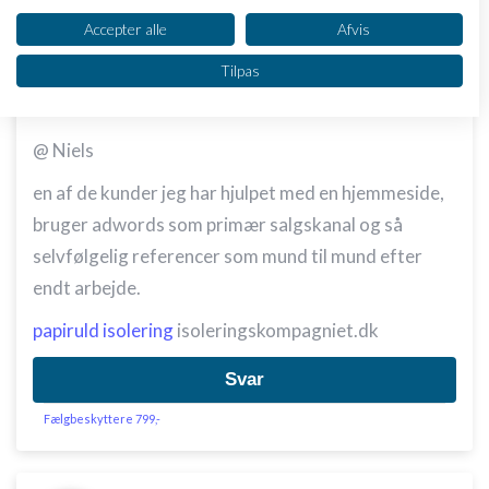
Se partnerliste (2 IAB-leverandører)
Accepter alle
Afvis
Vi bruger dine data til følgende formål:
Tilpas
IAB's behandlingsformål:
Opbevare og/eller tilgå oplysninger på en
enhed
@ Niels
Bruge begrænsede oplysninger til at vælge
en af de kunder jeg har hjulpet med en hjemmeside,
annoncering
bruger adwords som primær salgskanal og så
Oprette profiler til tilpasset annoncering
selvfølgelig referencer som mund til mund efter
endt arbejde.
Bruge profiler til at vælge tilpasset
annoncering
papiruld isolering
isoleringskompagniet.dk
Oprette profiler for at tilpasse indhold
Svar
Bruge profiler til at vælge tilpasset indhold
Fælgbeskyttere 799,-
Måle annonceringseffektivitet
Måle indholdseffektivitet