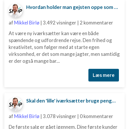
Hvordan holder man gejsten oppe som ny iværksætter?
af
Mikkel Birlø
|
3.492 visninger
|
2 kommentarer
At være ny iværksætter kan være en både
spændende og udfordrende rejse. Den frihed og
kreativitet, som følger med at starte egen
virksomhed, er det som mange jagter, men samtidig
er der også mange bar...
Læs mere
Skal den 'lille' iværksætter bruge penge på digital marketing?
af
Mikkel Birlø
|
3.078 visninger
|
0 kommentarer
De første salg er gået igennem. Dine første kunder