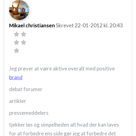
Forstå målgrupper gennem statistikker eller
kombinationer af oplysninger fra forskellige
kilder
Mikael christiansen
Skrevet
22-01-2012
kl. 20:43
Udvikle og forbedre tjenester
Bruge begrænsede oplysninger til at vælge
indhold
IAB Special Features:
Jeg prøver at være aktive overalt med positive
Bruge præcise geografiske
brand
placeringsoplysninger
debat forumer
Identificere enheder baseret på aktivt
anmodede oplysninger
artikler
Ikke-IAB-behandlingsformål:
pressemeddelers
Nødvendig
tjekker løs og simpelheden alt hvad der kan laves
Ydeevne
for at forbedre ens side gør jeg at forbedre det