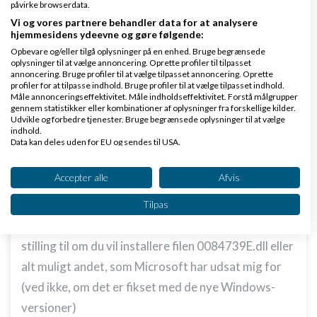
påvirke browserdata.
Vi og vores partnere behandler data for at analysere
hjemmesidens ydeevne og gøre følgende:
Niels
Skrevet
01-12-2011
kl. 20:59
Opbevare og/eller tilgå oplysninger på en enhed. Bruge begrænsede
oplysninger til at vælge annoncering. Oprette profiler til tilpasset
annoncering. Bruge profiler til at vælge tilpasset annoncering. Oprette
profiler for at tilpasse indhold. Bruge profiler til at vælge tilpasset indhold.
Måle annonceringseffektivitet. Måle indholdseffektivitet. Forstå målgrupper
gennem statistikker eller kombinationer af oplysninger fra forskellige kilder.
Udvikle og forbedre tjenester. Bruge begrænsede oplysninger til at vælge
indhold.
Jeg konverterede til Macbruger for to år siden og
Data kan deles uden for EU og sendes til USA.
har sådan lidt blandede følelser.
Dit samtykke og cookie gælder udelukkende for denne hjemmeside/app.
Se partnerliste (2 IAB-leverandører)
Accepter alle
Afvis
Apple laver møglækre computere der oser af
Vi bruger dine data til følgende formål:
kvalitet, og brugerfladen er, efter min mening
Tilpas
IAB's behandlingsformål:
dejligt simpel og du skal ikke i tide og utide tage
Opbevare og/eller tilgå oplysninger på en
stilling til om du vil installere filen 0084739E.dll eller
enhed
alt muligt andet, som Microsoft har udsat mig for
Bruge begrænsede oplysninger til at vælge
(ved ikke, om det er fikset med de nye Windows-
annoncering
versioner)
Oprette profiler til tilpasset annoncering