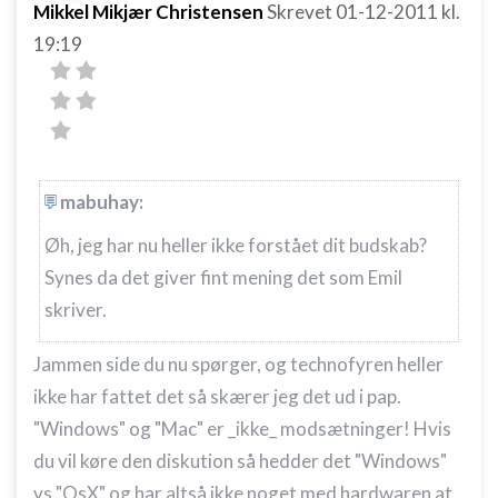
Mikkel Mikjær Christensen
Skrevet
01-12-2011
kl.
19:19
mabuhay:
Øh, jeg har nu heller ikke forstået dit budskab?
Synes da det giver fint mening det som Emil
skriver.
Jammen side du nu spørger, og technofyren heller
ikke har fattet det så skærer jeg det ud i pap.
"Windows" og "Mac" er _ikke_ modsætninger! Hvis
du vil køre den diskution så hedder det "Windows"
vs "OsX" og har altså ikke noget med hardwaren at