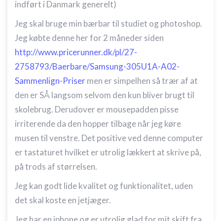
indført i Danmark generelt)
Jeg skal bruge min bærbar til studiet og photoshop.
Jeg købte denne her for 2 måneder siden
http://www.pricerunner.dk/pl/27-
2758793/Baerbare/Samsung-305U1A-A02-
Sammenlign-Priser
men er simpelhen så trær af at
den er SÅ langsom selvom den kun bliver brugt til
skolebrug. Derudover er mousepadden pisse
irriterende da den hopper tilbage når jeg køre
musen til venstre. Det positive ved denne computer
er tastaturet hvilket er utrolig lækkert at skrive på,
på trods af størrelsen.
Jeg kan godt lide kvalitet og funktionalitet, uden
det skal koste en jetjæger.
Jeg har en iphone og er utrolig glad for mit skift fra