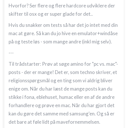
Hvorfor? Ser flere og flere hardcore udviklere der
skifter til osx og er super glade for det..
Hvis du snakker om tests så har det jo intet med din
mac at gøre. Så kan du jo hive en emulator+windåse
på og teste løs - som mange andre (inkl mig selv).
---
Til trådstarter: Prøv at søge amino for "pc vs. mac"-
posts - der er mange! Det er, som techno skriver, et
religionsspørgsmål og en ting som vi aldrig bliver
enige om. Når du har læst de mange posts kan du
stikke i fona, eblehuset, humac eller en af de andre
forhandlere og prøve en mac. Når du har gjort det
kan du gøre det samme med samsung'en. Og så er
det bare at føle lidt på mavefornemmelsen.