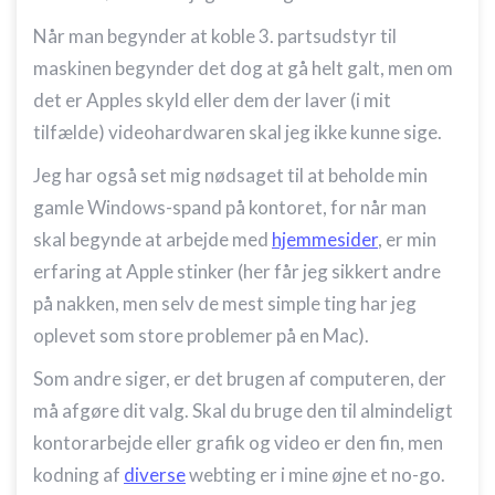
Bruge præcise geografiske
placeringsoplysninger
Når man begynder at koble 3. partsudstyr til
maskinen begynder det dog at gå helt galt, men om
Identificere enheder baseret på aktivt
anmodede oplysninger
det er Apples skyld eller dem der laver (i mit
tilfælde) videohardwaren skal jeg ikke kunne sige.
Ikke-IAB-behandlingsformål:
Nødvendig
Jeg har også set mig nødsaget til at beholde min
gamle Windows-spand på kontoret, for når man
Ydeevne
skal begynde at arbejde med
hjemmesider
, er min
Funktionel
erfaring at Apple stinker (her får jeg sikkert andre
på nakken, men selv de mest simple ting har jeg
Annoncering / marketing
oplevet som store problemer på en Mac).
Som andre siger, er det brugen af computeren, der
må afgøre dit valg. Skal du bruge den til almindeligt
kontorarbejde eller grafik og video er den fin, men
kodning af
diverse
webting er i mine øjne et no-go.