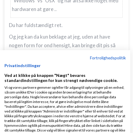
"Windows" vs "OsX" og har altså ikke noget med
hardwaren at gøre ..
Du har fuldstændigt ret.
Og jeg kan da kun beklage at jeg, uden at have
nogen form for ond hensigt, kan bringe dit pis så
meget i kog at du er nødt til at udgyde din mening
Fortrolighedspolitik
om hvad jeg fatter og ikke fatter.
Privatindstillinger
mvh
Ved at klikke på knappen "Nægt" bevares
standardindstillingen for kun strengt nødvendige cookie.
Jan
Vi og vores partnere gemmer og/eller får adgang til oplysninger på en enhed,
såsom unikke ID'er i cookie og anden browserlagring for at behandle
personlige data. Nogle leverandører kan behandle dine personlige data
Svar
baseret på legitim interesse, for at gøre indsigelse mod dette åbne
"Indstillinger". Du kan acceptere, afvise eller administrere dine indstillinger
ved at klikke på knappen "Administrer indstillinger" eller til enhver tid ved at
klikke på fingeraftryksknappen i nederste venstre hjørne af webstedet. For at
trække dit samtykke tilbage, klik på fingeraftrykket eller linket i sidefoden på
hjemmesiden og klik på menupunktet Mine data, på den side kan du trække
dit samtykke tilbage. Disse valg vil blive signaleret til vores partnere og vil ikke