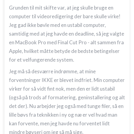
Grunden til mit skifte var, at jeg skulle bruge en
Bruge profiler til at vælge tilpasset
computer til videoredigering der bare skulle virke!
annoncering
Jeg gad ikke bøvle med en ustabil computer,
Oprette profiler for at tilpasse indhold
samtidig med at jeg havde en deadline, så jeg valgte
Bruge profiler til at vælge tilpasset indhold
en MacBook Pro med Final Cut Pro - alt sammen fra
Apple, hvilket måtte betyde de bedste betingelser
Måle annonceringseffektivitet
for et velfungerende system.
Måle indholdseffektivitet
Jeg må så desværre indrømme, at mine
Forstå målgrupper gennem statistikker eller
forventninger IKKE er blevet indfriet. Min computer
kombinationer af oplysninger fra forskellige
virker for så vidt fint nok, men den er lidt ustabil
kilder
(også på trods af formatering, geninstallering og alt
Udvikle og forbedre tjenester
det der). Nu arbejder jeg også med tunge filer, så en
Bruge begrænsede oplysninger til at vælge
lille bøvs fra teknikken i ny og næ er vel hvad man
indhold
kan forvente, men jeg havde nu forventet lidt
IAB Special Features:
mindre bøvseri om jeg så må sige.