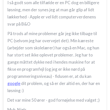
I så godt som alle tilfælde er en PC dog en billigere
løsning, men der synes jeg at man går glip af lidt
lækkerhed - Apple er vel lidt computerverdenens
svar på B&O
På trods af mine problemer går jeg ikke tilbage til
PC (selvom jeg har overvejet det). Min kæreste
(arbejder som skolelærer) har også en Mac, og hun
har stort set ikke oplevet problemer. Jeg har to
gange måttet dykke ned i hendes maskine for at
fikse en programfejl (og jeg er ikke nørd på
programmeringsniveau) - fidusen er, at du kan
google
dit problem, og så er der altid en, der har en
løsning :)
Det var mine 50 ører - god fornøjelse med valget ;)
Mvh. Niels