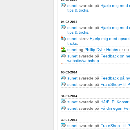
Forstå målgrupper gennem statistikker eller kombinationer af
sunet
svarede på
Hjælp mig med op
kilder
tips & tricks
.
Udvikle og forbedre tjenester
04-02-2014
sunet
svarede på
Hjælp mig med op
Bruge begrænsede oplysninger til at vælge indhold
tips & tricks
.
sunet
skrev
Hjælp mig med opsætni
IAB Special Features:
tricks
.
Bruge præcise geografiske placeringsoplysninger
sunet
og
Phillip Dyhr Hobbs
er nu
sunet
svarede på
Feedback on ne
Identificere enheder baseret på aktivt anmodede oplysninge
website/webshop
.
Ikke-IAB-behandlingsformål:
03-02-2014
sunet
svarede på
Feedback på ny
Nødvendig
sunet
svarede på
Fra eShop+ til 
Ydeevne
31-01-2014
sunet
svarede på
HJÆLP! Konstruk
Funktionel
sunet
svarede på
Få din egen Per
Annoncering / marketing
30-01-2014
sunet
svarede på
Fra eShop+ til 