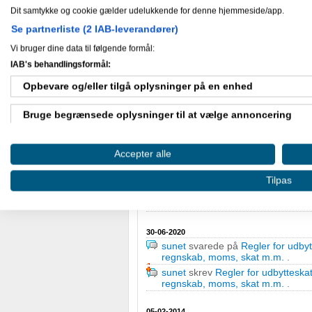
Gæstebog
Dit samtykke og cookie gælder udelukkende for denne hjemmeside/app.
Se partnerliste (2 IAB-leverandører)
Ingen har endnu skrevet i sunet's G
Vi bruger dine data til følgende formål:
IAB's behandlingsformål:
Mine aktiviteter
Opbevare og/eller tilgå oplysninger på en enhed
Bruge begrænsede oplysninger til at vælge annoncering
05-01-2021
sunet
svarede på
Enkeltmandsvirks
Oprette profiler til tilpasset annoncering
Bogføring, regnskab, moms, skat
Accepter alle
sunet
svarede på
Enkeltmandsvirks
Bruge profiler til at vælge tilpasset annoncering
Bogføring, regnskab, moms, skat
Tilpas
sunet
skrev
Enkeltmandsvirksomhed
Oprette profiler for at tilpasse indhold
regnskab, moms, skat m.m.
.
Bruge profiler til at vælge tilpasset indhold
30-06-2020
sunet
svarede på
Regler for udby
regnskab, moms, skat m.m.
.
Måle annonceringseffektivitet
sunet
skrev
Regler for udbyttesk
regnskab, moms, skat m.m.
.
Måle indholdseffektivitet
05-02-2014