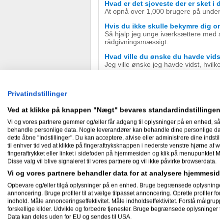
Hvad er det sjoveste der er sket i
At opnå over 1,000 brugere på under 
Hvis du ikke skulle bekymre dig 
Så hjalp jeg unge iværksættere med
rådgivningsmæssigt.
Hvad ville du ønske du havde vid
Jeg ville ønske jeg havde vidst, hvil
vidste sig nemlig at være præcis de
Hvad er dit yndlingsmotto?
Privatindstillinger
Shoot for the moon. If you miss, you'
Hvad er dit bedste forretningsråd 
Ved at klikke på knappen "Nægt" bevares standardindstillingen
Arbejd røven ud af bukserne! Det kræ
Vi og vores partnere gemmer og/eller får adgang til oplysninger på en enhed, så
på, skal du nok komme frem!
behandle personlige data. Nogle leverandører kan behandle dine personlige data
dette åbne "Indstillinger". Du kan acceptere, afvise eller administrere dine indstil
Hvad er din yndlingsfilm?
til enhver tid ved at klikke på fingeraftryksknappen i nederste venstre hjørne af w
Ringenes Herre
fingeraftrykket eller linket i sidefoden på hjemmesiden og klik på menupunktet M
Disse valg vil blive signaleret til vores partnere og vil ikke påvirke browserdata.
Vi og vores partnere behandler data for at analysere hjemmes
Nyheder
Opbevare og/eller tilgå oplysninger på en enhed. Bruge begrænsede oplysninger ti
annoncering. Bruge profiler til at vælge tilpasset annoncering. Oprette profiler for 
indhold. Måle annonceringseffektivitet. Måle indholdseffektivitet. Forstå målgrup
forskellige kilder. Udvikle og forbedre tjenester. Bruge begrænsede oplysninger t
Data kan deles uden for EU og sendes til USA.