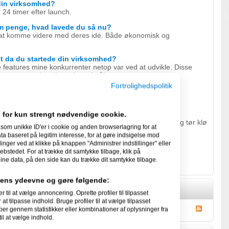
 din virksomhed?
24 timer efter launch.
om penge, hvad lavede du så nu?
 at komme videre med deres idé. Både økonomisk og
st da du startede din virksomhed?
ke features mine konkurrenter netop var ved at udvikle. Disse
 samme, som jeg slog mig ned på!
Fortrolighedspolitik
ll land among the stars!
til en ny iværksætter?
 for kun strengt nødvendige cookie.
ver meget mere end du tror, men hvis du er målrettet og tør klø
som unikke ID'er i cookie og anden browserlagring for at
 baseret på legitim interesse, for at gøre indsigelse mod
linger ved at klikke på knappen "Administrer indstillinger" eller
ebstedet. For at trække dit samtykke tilbage, klik på
ine data, på den side kan du trække dit samtykke tilbage.
idens ydeevne og gøre følgende:
l at vælge annoncering. Oprette profiler til tilpasset
at tilpasse indhold. Bruge profiler til at vælge tilpasset
per gennem statistikker eller kombinationer af oplysninger fra
il at vælge indhold.