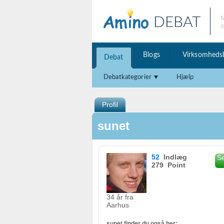
DEBAT
M
o
Blogs
Virksomheds
Debat
Debatkategorier
Hjælp
Profil
sunet
52
Indlæg
Se
279 Point
34 år fra
Aarhus
sunet finder du også her: