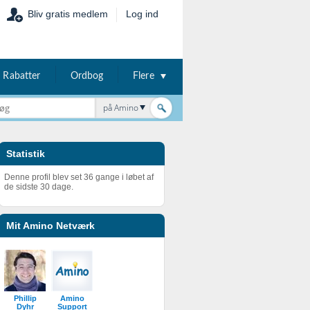
Bliv gratis medlem
Log ind
Rabatter
Ordbog
Flere
på Amino
Statistik
Denne profil blev set 36 gange i løbet af
de sidste 30 dage.
Mit Amino Netværk
Phillip
Amino
Dyhr
Support