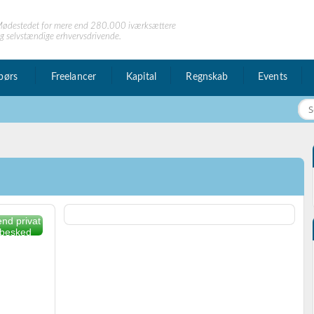
ødestedet for mere end 280.000 iværksættere
g selvstændige erhvervsdrivende.
børs
Freelancer
Kapital
Regnskab
Events
nd privat
besked