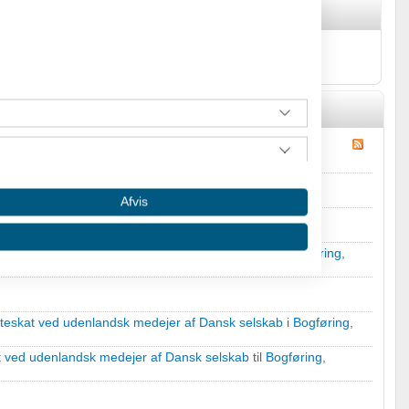
æstebog
omhed udgift til projekt der senere får eget selskab
i
 m.m.
.
Afvis
omhed udgift til projekt der senere får eget selskab
i
 m.m.
.
 udgift til projekt der senere får eget selskab
til
Bogføring,
tteskat ved udenlandsk medejer af Dansk selskab
i
Bogføring,
at ved udenlandsk medejer af Dansk selskab
til
Bogføring,