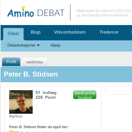
DEBAT
Mødestedet for mere end 280.000 
og selvstændige erhvervsdrivende.
Blogs
Virksomhedsbørs
Freelancer
Debat
Debatkategorier
Hjælp
Profil
webintas
Peter B. Stidsen
57
Indlæg
Send privat
228 Point
besked
Aarhus
Peter B. Stidsen finder du også her: