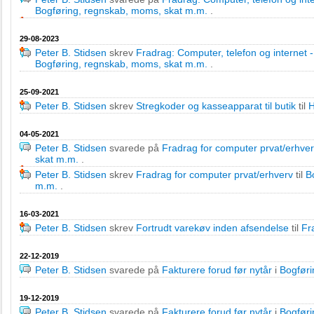
Bogføring, regnskab, moms, skat m.m.
.
29-08-2023
Peter B. Stidsen
skrev
Fradrag: Computer, telefon og internet - 
Bogføring, regnskab, moms, skat m.m.
.
25-09-2021
Peter B. Stidsen
skrev
Stregkoder og kasseapparat til butik
til
H
04-05-2021
Peter B. Stidsen
svarede på
Fradrag for computer prvat/erhve
skat m.m.
.
Peter B. Stidsen
skrev
Fradrag for computer prvat/erhverv
til
B
m.m.
.
16-03-2021
Peter B. Stidsen
skrev
Fortrudt varekøv inden afsendelse
til
Fra
22-12-2019
Peter B. Stidsen
svarede på
Fakturere forud før nytår
i
Bogføri
19-12-2019
Peter B. Stidsen
svarede på
Fakturere forud før nytår
i
Bogføri