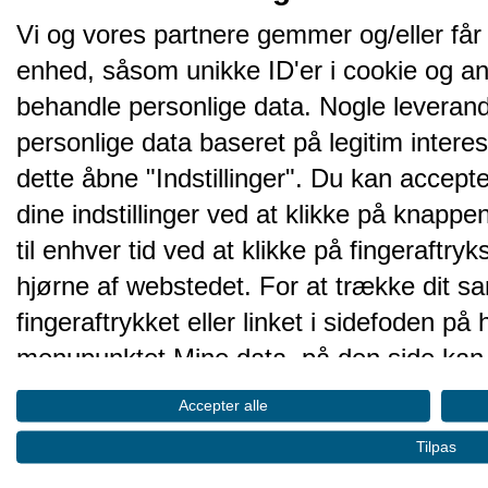
Vi og vores partnere gemmer og/eller får
enhed, såsom unikke ID'er i cookie og an
behandle personlige data. Nogle leveran
personlige data baseret på legitim intere
dette åbne "Indstillinger". Du kan accepte
dine indstillinger ved at klikke på knappen 
til enhver tid ved at klikke på fingeraftr
hjørne af webstedet. For at trække dit sa
fingeraftrykket eller linket i sidefoden p
menupunktet Mine data, på den side kan 
Disse valg vil blive signaleret til vores pa
Accepter alle
browserdata.
Tilpas
Vi og vores partnere behandler d