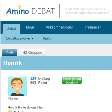
DEBAT
Mødestedet for mere end 280.000 
og selvstændige erhvervsdrivende.
Blogs
Virksomhedsbørs
Freelancer
Debat
Debatkategorier
Hjælp
Profil
HS Gruppen
Henrik
124
Indlæg
Send privat
505 Point
besked
Klarup
Henrik finder du også her: