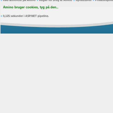
Køb annoncer på Amino
Regler for brug af Amino
Nyhedsbrev
Privatlivspoli
Amino bruger cookies, tyg på den..
0,125 sekunder i ASP.NET pipeline.