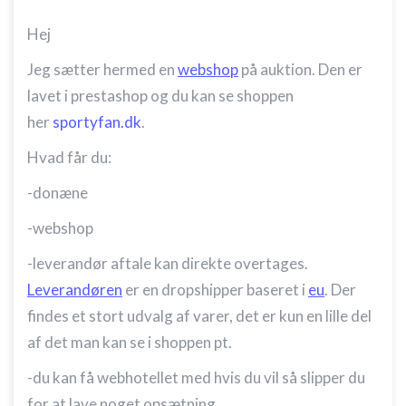
Hej
Jeg sætter hermed en
webshop
på auktion. Den er
lavet i prestashop og du kan se shoppen
her
sportyfan.dk
.
Hvad får du:
-donæne
-webshop
-leverandør aftale kan direkte overtages.
Leverandøren
er en dropshipper baseret i
eu
. Der
findes et stort udvalg af varer, det er kun en lille del
af det man kan se i shoppen pt.
-du kan få webhotellet med hvis du vil så slipper du
for at lave noget opsætning