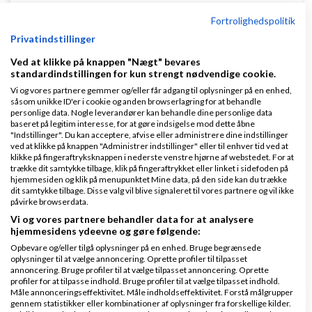
Fortrolighedspolitik
Privatindstillinger
Ved at klikke på knappen "Nægt" bevares
Henrik:
standardindstillingen for kun strengt nødvendige cookie.
Vi og vores partnere gemmer og/eller får adgang til oplysninger på en enhed,
Jeg opdaterer tråden kontinuerligt med højeste
såsom unikke ID'er i cookie og anden browserlagring for at behandle
personlige data. Nogle leverandører kan behandle dine personlige data
bud.
baseret på legitim interesse, for at gøre indsigelse mod dette åbne
"Indstillinger". Du kan acceptere, afvise eller administrere dine indstillinger
Det vil jeg bede dig om ikke at gøre, det giver
ved at klikke på knappen "Administrer indstillinger" eller til enhver tid ved at
klikke på fingeraftryksknappen i nederste venstre hjørne af webstedet. For at
samme støj som hvis der afgives bud i tråden.
trække dit samtykke tilbage, klik på fingeraftrykket eller linket i sidefoden på
hjemmesiden og klik på menupunktet Mine data, på den side kan du trække
dit samtykke tilbage. Disse valg vil blive signaleret til vores partnere og vil ikke
De bedste hilsner
påvirke browserdata.
/Brian
Vi og vores partnere behandler data for at analysere
hjemmesidens ydeevne og gøre følgende:
Svar
Opbevare og/eller tilgå oplysninger på en enhed. Bruge begrænsede
oplysninger til at vælge annoncering. Oprette profiler til tilpasset
annoncering. Bruge profiler til at vælge tilpasset annoncering. Oprette
GDPR med mening
profiler for at tilpasse indhold. Bruge profiler til at vælge tilpasset indhold.
Måle annonceringseffektivitet. Måle indholdseffektivitet. Forstå målgrupper
gennem statistikker eller kombinationer af oplysninger fra forskellige kilder.