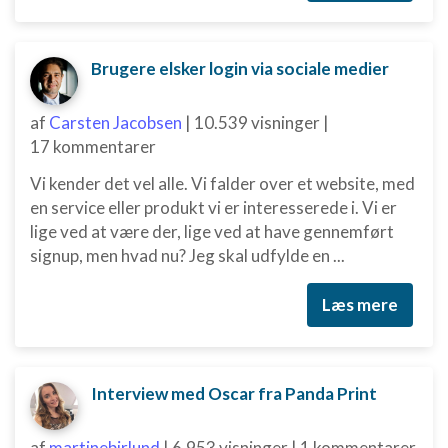
Brugere elsker login via sociale medier
af
Carsten Jacobsen
|
10.539 visninger
|
17 kommentarer
Vi kender det vel alle. Vi falder over et website, med
en service eller produkt vi er interesserede i. Vi er
lige ved at være der, lige ved at have gennemført
signup, men hvad nu? Jeg skal udfylde en ...
Læs mere
Interview med Oscar fra Panda Print
af
martinebirlund
|
6.953 visninger
|
1 kommentarer