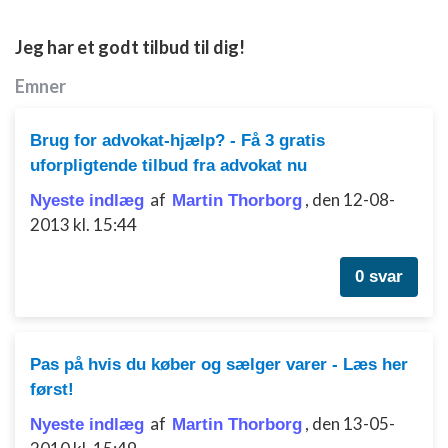
Måle annonceringseffektivitet
Jeg har et godt tilbud til dig!
Måle indholdseffektivitet
Emner
Forstå målgrupper gennem statistikker eller
kombinationer af oplysninger fra forskellige
kilder
Brug for advokat-hjælp? - Få 3 gratis
uforpligtende tilbud fra advokat nu
Udvikle og forbedre tjenester
af
,
den 12-08-
Nyeste indlæg
Martin Thorborg
Bruge begrænsede oplysninger til at vælge
2013 kl. 15:44
indhold
IAB Special Features:
0 svar
Bruge præcise geografiske
placeringsoplysninger
Identificere enheder baseret på aktivt
Pas på hvis du køber og sælger varer - Læs her
anmodede oplysninger
først!
Ikke-IAB-behandlingsformål:
af
,
den 13-05-
Nyeste indlæg
Martin Thorborg
Nødvendig