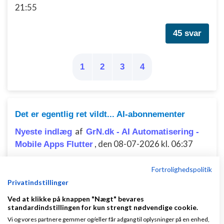
21:55
45 svar
1
2
3
4
Det er egentlig ret vildt... AI-abonnementer
af
Nyeste indlæg
GrN.dk - AI Automatisering -
,
den 08-07-2026 kl. 06:37
Mobile Apps Flutter
Fortrolighedspolitik
1 svar
Privatindstillinger
Ved at klikke på knappen "Nægt" bevares
standardindstillingen for kun strengt nødvendige cookie.
Vi og vores partnere gemmer og/eller får adgang til oplysninger på en enhed,