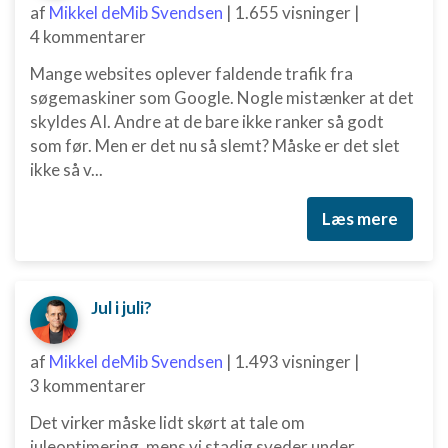
af
Mikkel deMib Svendsen
|
1.655 visninger
|
Udvikle og forbedre tjenester
4 kommentarer
Mange websites oplever faldende trafik fra
Bruge begrænsede oplysninger til at vælge
indhold
søgemaskiner som Google. Nogle mistænker at det
skyldes AI. Andre at de bare ikke ranker så godt
IAB Special Features:
som før. Men er det nu så slemt? Måske er det slet
Bruge præcise geografiske
ikke så v...
placeringsoplysninger
Identificere enheder baseret på aktivt
Læs mere
anmodede oplysninger
Ikke-IAB-behandlingsformål:
Nødvendig
Jul i juli?
Ydeevne
af
Mikkel deMib Svendsen
|
1.493 visninger
|
Funktionel
3 kommentarer
Annoncering / marketing
Det virker måske lidt skørt at tale om
juleoptimering, mens vi stadig sveder under