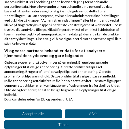
såsom unikke ID'er i cookie og anden browserlagring for at behandle
Klar lønnen med Danløn
personlige data. Nogle leverandører kan behandle dine personlige data
baseret på legitim interesse, for at gøre indsigelse mod dette åbne
Lav løn på et øjeblik–nemt, sikkert
"Indstillinger". Du kan acceptere, afvise eller administrere dine indstillinger
ved at klikke på knappen "Administrer indstillinger" eller til enhver tid ved at
og billigt. Opret gratis konto.
klikke på fingeraftryksknappen i nederste venstre hjørne af webstedet. For at
www.danlon.dk/
trække dit samtykke tilbage, klik på fingeraftrykket eller linket i sidefoden på
hjemmesiden og klik på menupunktet Mine data, på den side kan du trække
dit samtykke tilbage. Disse valg vil blive signaleret til vores partnere og vil ikke
påvirke browserdata.
Køb en virksomhed
Vi og vores partnere behandler data for at analysere
Køb en virksomhed med
hjemmesidens ydeevne og gøre følgende:
kunder og omsætning hos Saxis
Opbevare og/eller tilgå oplysninger på en enhed. Bruge begrænsede
www.saxis.dk
oplysninger til at vælge annoncering. Oprette profiler til tilpasset
annoncering. Bruge profiler til at vælge tilpasset annoncering. Oprette
profiler for at tilpasse indhold. Bruge profiler til at vælge tilpasset indhold.
Måle annonceringseffektivitet. Måle indholdseffektivitet. Forstå målgrupper
Dinero Regnskabsprogram
gennem statistikker eller kombinationer af oplysninger fra forskellige kilder.
Udvikle og forbedre tjenester. Bruge begrænsede oplysninger til at vælge
Opret nemt og hurtigt fakturaer
indhold.
Lav gratis bruger på Dinero i dag
Data kan deles uden for EU og sendes til USA.
www.dinero.dk
Dit samtykke og cookie gælder udelukkende for denne hjemmeside/app.
Se partnerliste (2 IAB-leverandører)
Accepter alle
Afvis
Vi bruger dine data til følgende formål:
Tilpas
IAB's behandlingsformål: