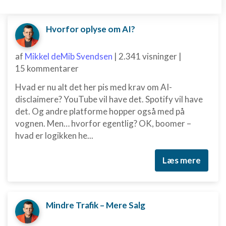
Nye ekspertblog-indlæg om E-handel
Opbevare og/eller tilgå oplysninger på en
enhed
Hvorfor oplyse om AI?
Bruge begrænsede oplysninger til at vælge
annoncering
af
Mikkel deMib Svendsen
|
2.341 visninger
|
15 kommentarer
Oprette profiler til tilpasset annoncering
Hvad er nu alt det her pis med krav om AI-
Bruge profiler til at vælge tilpasset
disclaimere? YouTube vil have det. Spotify vil have
annoncering
det. Og andre platforme hopper også med på
Oprette profiler for at tilpasse indhold
vognen. Men… hvorfor egentlig? OK, boomer –
hvad er logikken he...
Bruge profiler til at vælge tilpasset indhold
Læs mere
Måle annonceringseffektivitet
Måle indholdseffektivitet
Mindre Trafik – Mere Salg
Forstå målgrupper gennem statistikker eller
kombinationer af oplysninger fra forskellige
kilder