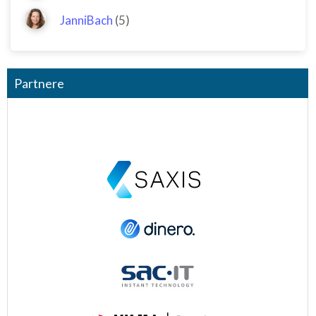
JanniBach
(5)
Partnere