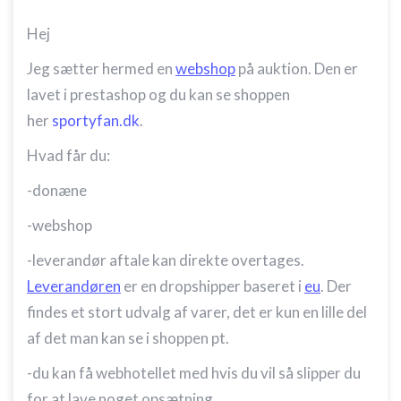
Hej
Jeg sætter hermed en
webshop
på auktion. Den er
lavet i prestashop og du kan se shoppen
her
sportyfan.dk
.
Hvad får du:
-donæne
-webshop
-leverandør aftale kan direkte overtages.
Leverandøren
er en dropshipper baseret i
eu
. Der
findes et stort udvalg af varer, det er kun en lille del
af det man kan se i shoppen pt.
-du kan få webhotellet med hvis du vil så slipper du
for at lave noget opsætning