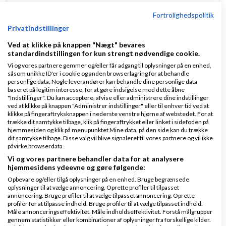
Fortrolighedspolitik
Privatindstillinger
Ved at klikke på knappen "Nægt" bevares
Henrik:
standardindstillingen for kun strengt nødvendige cookie.
Vi og vores partnere gemmer og/eller får adgang til oplysninger på en enhed,
Jeg opdaterer tråden kontinuerligt med højeste
såsom unikke ID'er i cookie og anden browserlagring for at behandle
personlige data. Nogle leverandører kan behandle dine personlige data
bud.
baseret på legitim interesse, for at gøre indsigelse mod dette åbne
"Indstillinger". Du kan acceptere, afvise eller administrere dine indstillinger
Det vil jeg bede dig om ikke at gøre, det giver
ved at klikke på knappen "Administrer indstillinger" eller til enhver tid ved at
klikke på fingeraftryksknappen i nederste venstre hjørne af webstedet. For at
samme støj som hvis der afgives bud i tråden.
trække dit samtykke tilbage, klik på fingeraftrykket eller linket i sidefoden på
hjemmesiden og klik på menupunktet Mine data, på den side kan du trække
dit samtykke tilbage. Disse valg vil blive signaleret til vores partnere og vil ikke
De bedste hilsner
påvirke browserdata.
/Brian
Vi og vores partnere behandler data for at analysere
hjemmesidens ydeevne og gøre følgende:
Svar
Opbevare og/eller tilgå oplysninger på en enhed. Bruge begrænsede
oplysninger til at vælge annoncering. Oprette profiler til tilpasset
annoncering. Bruge profiler til at vælge tilpasset annoncering. Oprette
GDPR med mening
profiler for at tilpasse indhold. Bruge profiler til at vælge tilpasset indhold.
Måle annonceringseffektivitet. Måle indholdseffektivitet. Forstå målgrupper
gennem statistikker eller kombinationer af oplysninger fra forskellige kilder.