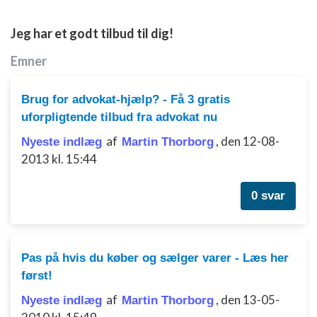
Måle annonceringseffektivitet
Jeg har et godt tilbud til dig!
Måle indholdseffektivitet
Emner
Forstå målgrupper gennem statistikker eller
kombinationer af oplysninger fra forskellige
kilder
Brug for advokat-hjælp? - Få 3 gratis
uforpligtende tilbud fra advokat nu
Udvikle og forbedre tjenester
af
,
den 12-08-
Nyeste indlæg
Martin Thorborg
Bruge begrænsede oplysninger til at vælge
2013 kl. 15:44
indhold
IAB Special Features:
0 svar
Bruge præcise geografiske
placeringsoplysninger
Identificere enheder baseret på aktivt
Pas på hvis du køber og sælger varer - Læs her
anmodede oplysninger
først!
Ikke-IAB-behandlingsformål:
af
,
den 13-05-
Nyeste indlæg
Martin Thorborg
Nødvendig