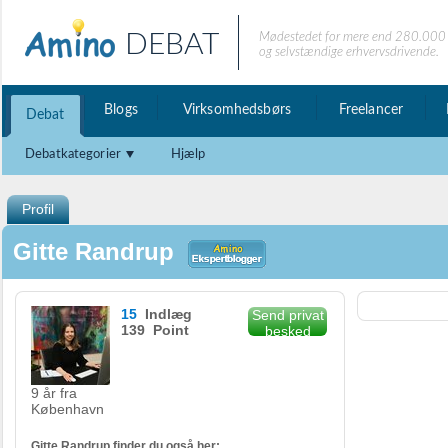
DEBAT
Mødestedet for mere end 280.000 
og selvstændige erhvervsdrivende.
Blogs
Virksomhedsbørs
Freelancer
Debat
Debatkategorier
Hjælp
Profil
Gitte Randrup
15
Indlæg
Send privat
139 Point
besked
9 år fra
København
Gitte Randrup finder du også her: