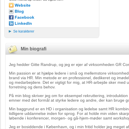
Website
Blog
Facebook
LinkedIn
Se karakterer
Min biografi
Jeg hedder Gitte Randrup, og jeg er ejer af virksomheden GR Con
Min passion er at hjælpe ledere i små og mellemstore virksomhed
brand via HR. Min metode er en professionel, dedikeret og im
og medarbejdere. Det er vigtigt for mig, at HR-arbejde sker med
forretning og dens behov.
På min blog skriver jeg om for eksempel rekruttering, introdukti
emner med det formål at styrke ledere og andre, der kan bruge go
Min baggrund er en HD i organisation og ledelse samt HR kombine
tidligere uddannelse inden for sprog. For at holde min viden skarp
løbende i konferencer, morgen- og gå-hjem-møder samt worksho
Jeg er bosiddende i København, og i min fritid holder jeg meget a