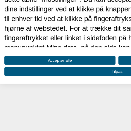
dine indstillinger ved at klikke på knappen 
til enhver tid ved at klikke på fingeraftr
hjørne af webstedet. For at trække dit sa
fingeraftrykket eller linket i sidefoden p
menupunktet Mine data, på den side kan 
Disse valg vil blive signaleret til vores pa
Accepter alle
browserdata.
Tilpas
Vi og vores partnere behandler d
hjemmesidens ydeevne og gøre 
Opbevare og/eller tilgå oplysninger på 
oplysninger til at vælge annoncering. Oprett
annoncering. Bruge profiler til at vælge t
profiler for at tilpasse indhold. Bruge profi