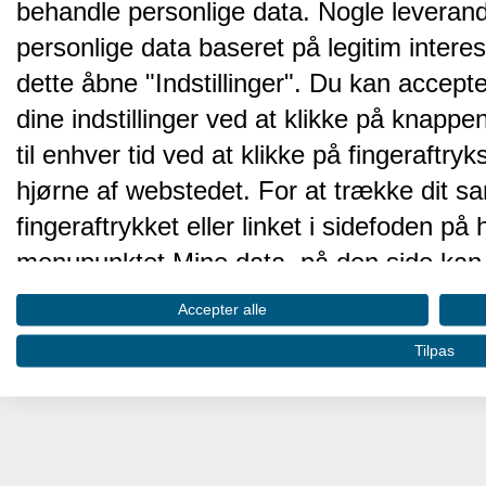
behandle personlige data. Nogle leveran
personlige data baseret på legitim intere
dette åbne "Indstillinger". Du kan accepte
dine indstillinger ved at klikke på knappen 
til enhver tid ved at klikke på fingeraftr
hjørne af webstedet. For at trække dit sa
fingeraftrykket eller linket i sidefoden p
menupunktet Mine data, på den side kan 
Disse valg vil blive signaleret til vores pa
Accepter alle
browserdata.
Tilpas
Vi og vores partnere behandler d
hjemmesidens ydeevne og gøre 
Opbevare og/eller tilgå oplysninger på 