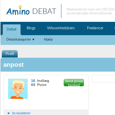
DEBAT
Mødestedet for mere end 280.000 
og selvstændige erhvervsdrivende.
Blogs
Virksomhedsbørs
Freelancer
Debat
Debatkategorier
Hjælp
Profil
anpost
16
Indlæg
Send privat
69 Point
besked
Se karakterer