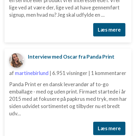
en service eller produkt vi er interesserede i. Vi er
lige ved at være der, lige ved at have gennemført
signup, men hvad nu? Jeg skal udfylde en ...
Læs mere
Interview med Oscar fra Panda Print
af
martinebirlund
|
6.951 visninger
|
1 kommentarer
Panda Print er en dansk leverandør af to-go
emballage - med og uden print. Firmaet startede i år
2015 med at fokusere på papkrus med tryk, men har
siden udvidet sortimentet og tilbyder nu et bredt
udv...
Læs mere