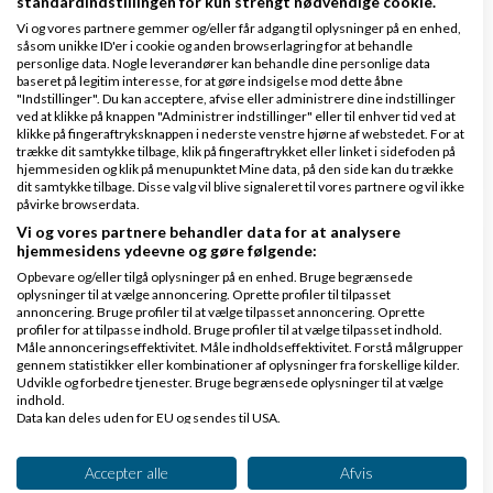
standardindstillingen for kun strengt nødvendige cookie.
xtrade@hotmail.com
Vi og vores partnere gemmer og/eller får adgang til oplysninger på en enhed,
såsom unikke ID'er i cookie og anden browserlagring for at behandle
tak
personlige data. Nogle leverandører kan behandle dine personlige data
baseret på legitim interesse, for at gøre indsigelse mod dette åbne
Zaki
"Indstillinger". Du kan acceptere, afvise eller administrere dine indstillinger
ved at klikke på knappen "Administrer indstillinger" eller til enhver tid ved at
klikke på fingeraftryksknappen i nederste venstre hjørne af webstedet. For at
Svar
trække dit samtykke tilbage, klik på fingeraftrykket eller linket i sidefoden på
hjemmesiden og klik på menupunktet Mine data, på den side kan du trække
dit samtykke tilbage. Disse valg vil blive signaleret til vores partnere og vil ikke
påvirke browserdata.
Vi og vores partnere behandler data for at analysere
hjemmesidens ydeevne og gøre følgende:
Opbevare og/eller tilgå oplysninger på en enhed. Bruge begrænsede
oplysninger til at vælge annoncering. Oprette profiler til tilpasset
annoncering. Bruge profiler til at vælge tilpasset annoncering. Oprette
majed
Skrevet
03-12-2010
kl. 19:54
profiler for at tilpasse indhold. Bruge profiler til at vælge tilpasset indhold.
Måle annonceringseffektivitet. Måle indholdseffektivitet. Forstå målgrupper
gennem statistikker eller kombinationer af oplysninger fra forskellige kilder.
Udvikle og forbedre tjenester. Bruge begrænsede oplysninger til at vælge
indhold.
Data kan deles uden for EU og sendes til USA.
Dit samtykke og cookie gælder udelukkende for denne hjemmeside/app.
Se partnerliste (2 IAB-leverandører)
Accepter alle
Afvis
Hej.