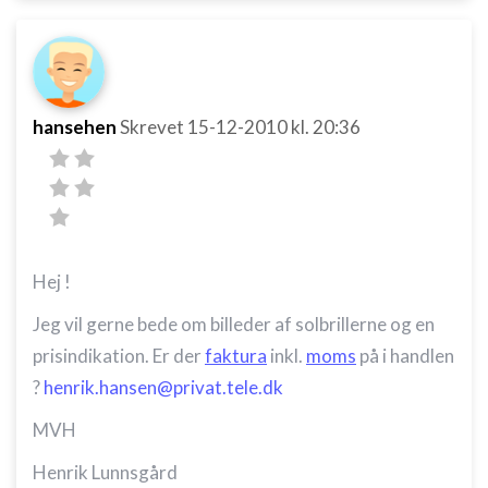
Annoncering / marketing
hansehen
Skrevet
15-12-2010
kl. 20:36
Hej !
Jeg vil gerne bede om billeder af solbrillerne og en
prisindikation. Er der
faktura
inkl.
moms
på i handlen
?
henrik.hansen@privat.tele.dk
MVH
Henrik Lunnsgård