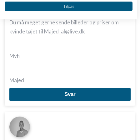
Vi bruger dine data til følgende formål:
Tilpas
IAB's behandlingsformål:
Opbevare og/eller tilgå oplysninger på en
Du må meget gerne sende billeder og priser om
enhed
kvinde tøjet til Majed_al@live.dk
Bruge begrænsede oplysninger til at vælge
annoncering
Mvh
Oprette profiler til tilpasset annoncering
Bruge profiler til at vælge tilpasset
annoncering
Majed
Oprette profiler for at tilpasse indhold
Svar
Bruge profiler til at vælge tilpasset indhold
Måle annonceringseffektivitet
Måle indholdseffektivitet
Forstå målgrupper gennem statistikker eller