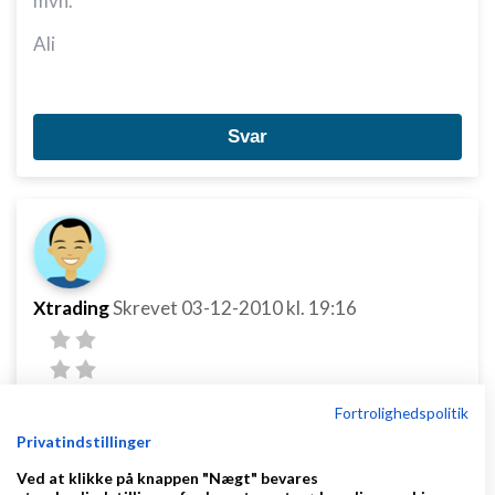
mvh.
Ali
Svar
Xtrading
Skrevet
03-12-2010
kl. 19:16
Fortrolighedspolitik
Privatindstillinger
Send venligst også billeder og pris til mig
Ved at klikke på knappen "Nægt" bevares