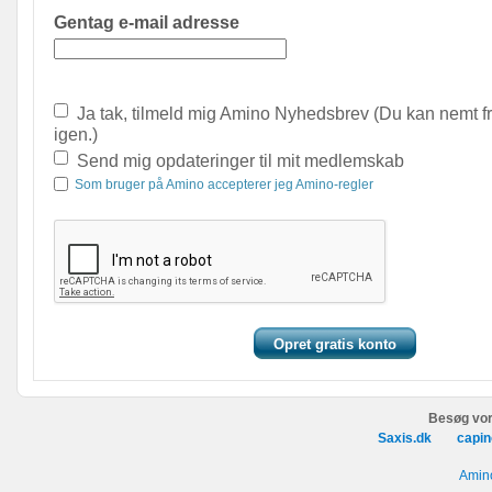
Gentag e-mail adresse
Ja tak, tilmeld mig Amino Nyhedsbrev (Du kan nemt f
igen.)
Send mig opdateringer til mit medlemskab
Som bruger på Amino accepterer jeg Amino-regler
Besøg vor
Saxis.dk
capin
Amino