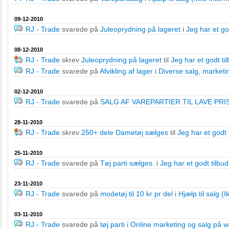
09-12-2010
RJ - Trade
svarede på
Juleoprydning på lageret
i
Jeg har et god
08-12-2010
RJ - Trade
skrev
Juleoprydning på lageret
til
Jeg har et godt tilb
RJ - Trade
svarede på
Afvikling af lager
i
Diverse salg, market
02-12-2010
RJ - Trade
svarede på
SALG AF VAREPARTIER TIL LAVE PRI
28-11-2010
RJ - Trade
skrev
250+ dele Dametøj sælges
til
Jeg har et godt t
25-11-2010
RJ - Trade
svarede på
Tøj parti sælges.
i
Jeg har et godt tilbud 
23-11-2010
RJ - Trade
svarede på
modetøj til 10 kr pr del
i
Hjælp til salg (I
03-11-2010
RJ - Trade
svarede på
tøj parti
i
Online marketing og salg på 