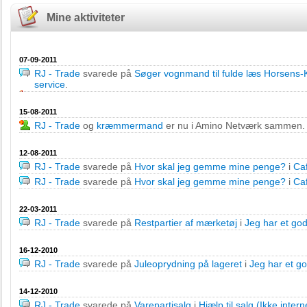
Mine aktiviteter
07-09-2011
RJ - Trade
svarede på
Søger vognmand til fulde læs Horsens-
service
.
15-08-2011
RJ - Trade
og
kræmmermand
er nu i Amino Netværk sammen.
12-08-2011
RJ - Trade
svarede på
Hvor skal jeg gemme mine penge?
i
Ca
RJ - Trade
svarede på
Hvor skal jeg gemme mine penge?
i
Ca
22-03-2011
RJ - Trade
svarede på
Restpartier af mærketøj
i
Jeg har et godt 
16-12-2010
RJ - Trade
svarede på
Juleoprydning på lageret
i
Jeg har et god
14-12-2010
RJ - Trade
svarede på
Varepartisalg
i
Hjælp til salg (Ikke intern