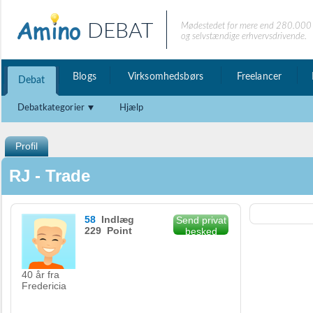
DEBAT
Mødestedet for mere end 280.000 
og selvstændige erhvervsdrivende.
Blogs
Virksomhedsbørs
Freelancer
Debat
Debatkategorier
Hjælp
Profil
RJ - Trade
58
Indlæg
Send privat
229 Point
besked
40 år fra
Fredericia