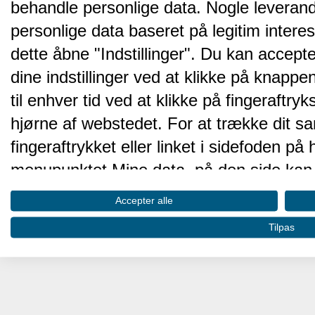
behandle personlige data. Nogle leveran
personlige data baseret på legitim intere
dette åbne "Indstillinger". Du kan accepte
dine indstillinger ved at klikke på knappen 
til enhver tid ved at klikke på fingeraftr
hjørne af webstedet. For at trække dit sa
fingeraftrykket eller linket i sidefoden p
menupunktet Mine data, på den side kan 
Disse valg vil blive signaleret til vores pa
Accepter alle
browserdata.
Tilpas
Vi og vores partnere behandler d
hjemmesidens ydeevne og gøre 
Opbevare og/eller tilgå oplysninger på 